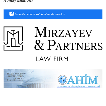
Humay Eminqızı
Bizim Facebook səhifəmizə abunə olun