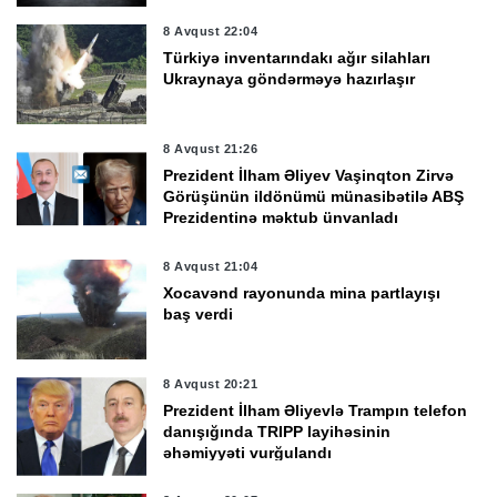
8 Avqust 22:04
Türkiyə inventarındakı ağır silahları
Ukraynaya göndərməyə hazırlaşır
8 Avqust 21:26
Prezident İlham Əliyev Vaşinqton Zirvə
Görüşünün ildönümü münasibətilə ABŞ
Prezidentinə məktub ünvanladı
8 Avqust 21:04
Xocavənd rayonunda mina partlayışı
baş verdi
8 Avqust 20:21
Prezident İlham Əliyevlə Trampın telefon
danışığında TRIPP layihəsinin
əhəmiyyəti vurğulandı