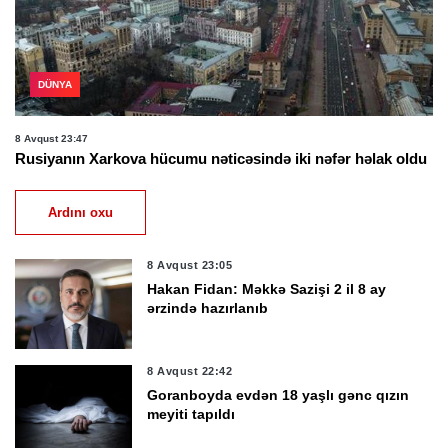
DÜNYA
8 Avqust 23:47
Rusiyanın Xarkova hücumu nəticəsində iki nəfər həlak oldu
Ardını oxu
8 Avqust 23:05
Hakan Fidan: Məkkə Sazişi 2 il 8 ay
ərzində hazırlanıb
8 Avqust 22:42
Goranboyda evdən 18 yaşlı gənc qızın
meyiti tapıldı