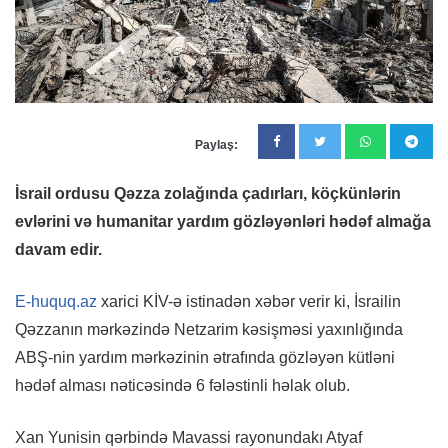
Paylaş:
İsrail ordusu Qəzza zolağında çadırları, köçkünlərin
evlərini və humanitar yardım gözləyənləri hədəf almağa
davam edir.
E-huquq.az
xarici KİV-ə istinadən xəbər verir ki, İsrailin
Qəzzanın mərkəzində Netzarim kəsişməsi yaxınlığında
ABŞ-nin yardım mərkəzinin ətrafında gözləyən kütləni
hədəf alması nəticəsində 6 fələstinli həlak olub.
Xan Yunisin qərbində Mavassi rayonundakı Atyaf