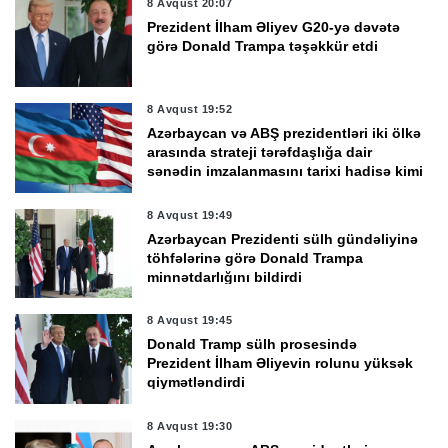
8 Avqust 20:07
Prezident İlham Əliyev G20-yə dəvətə
görə Donald Trampa təşəkkür etdi
8 Avqust 19:52
Azərbaycan və ABŞ prezidentləri iki ölkə
arasında strateji tərəfdaşlığa dair
sənədin imzalanmasını tarixi hadisə kimi
qiymətləndirdi
8 Avqust 19:49
Azərbaycan Prezidenti sülh gündəliyinə
töhfələrinə görə Donald Trampa
minnətdarlığını bildirdi
8 Avqust 19:45
Donald Tramp sülh prosesində
Prezident İlham Əliyevin rolunu yüksək
qiymətləndirdi
8 Avqust 19:30