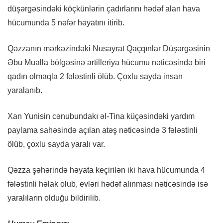
düşərgəsindəki köçkünlərin çadırlarını hədəf alan hava
hücumunda 5 nəfər həyatını itirib.
Qəzzanın mərkəzindəki Nusayrat Qaçqınlar Düşərgəsinin
Əbu Mualla bölgəsinə artilleriya hücumu nəticəsində biri
qadın olmaqla 2 fələstinli ölüb. Çoxlu sayda insan
yaralanıb.
Xan Yunisin cənubundakı əl-Tina küçəsindəki yardım
paylama sahəsində açılan atəş nəticəsində 3 fələstinli
ölüb, çoxlu sayda yaralı var.
Qəzza şəhərində həyata keçirilən iki hava hücumunda 4
fələstinli həlak olub, evləri hədəf alınması nəticəsində isə
yaralıların olduğu bildirilib.