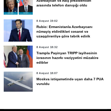
Azərbaycan və ABŞ prezidentləri
arasında telefon danışığı oldu
8 Avqust 19:02
Rubio: Ermənistanla Azərbaycanı
nümayiş etdirdikləri cəsarət və
uzaqgörənliyə görə təbrik edirik
8 Avqust 18:32
Trampla Paşinyan TRIPP layihəsinin
icrasının hazırkı vəziyyətini müzakirə
ediblər
8 Avqust 18:07
Moskva istiqamətində uçan daha 7 PUA
vuruldu
8 Avqust 17:42
Sabunçuda 29 kiloqramdan artıq
narkotik vasitə aşkarlandı -
VİDEO