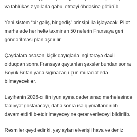
və təhlükəsiz yollarla qəbul etməyi öhdəsinə götürüb.
Yeni sistem “bir gəliş, bir gediş” prinsipi ilə işləyəcək. Pilot
mərhələdə hər həftə təxminən 50 nəfərin Fransaya geri
göndərilməsi planlaşdırılır.
Qaydalara əsasən, kiçik qayıqlarla İngiltərəyə daxil
olduqdan sonra Fransaya qaytarılan şəxslər bundan sonra
Böyük Britaniyada sığınacaq üçün müraciət edə
bilməyəcəklər.
Layihənin 2026-cı ilin iyun ayına qədər sınaq mərhələsində
fəaliyyət göstərəcəyi, daha sonra isə qiymətləndirilib
davam etdirilib-etdirilməyəcəyinə qərar veriləcəyi bildirilib.
Rəsmilər qeyd edir ki, yay ayları əlverişli hava və dəniz