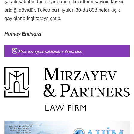
şəraiti səbəbindən qeyri-qanuni keçidlərin sayının kəskin
artdığı dövrdür. Təkcə bu il iyulun 30-da 898 nəfər kiçik
qayıqlarla İngiltərəyə çatıb.
Humay Eminqızı
Bizim Instagram səhifəmizə abunə olun