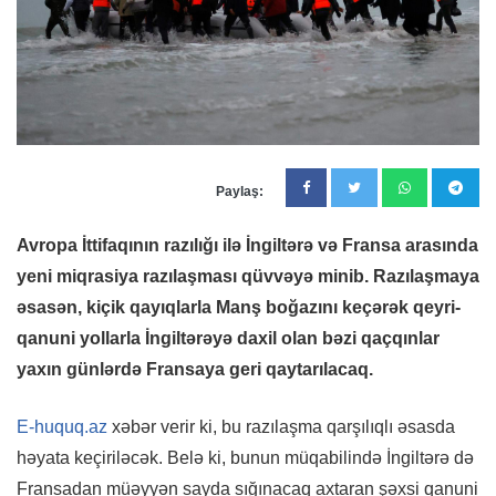
Paylaş:
Avropa İttifaqının razılığı ilə İngiltərə və Fransa arasında
yeni miqrasiya razılaşması qüvvəyə minib. Razılaşmaya
əsasən, kiçik qayıqlarla Manş boğazını keçərək qeyri-
qanuni yollarla İngiltərəyə daxil olan bəzi qaçqınlar
yaxın günlərdə Fransaya geri qaytarılacaq.
E-huquq.az
xəbər verir ki, bu razılaşma qarşılıqlı əsasda
həyata keçiriləcək. Belə ki, bunun müqabilində İngiltərə də
Fransadan müəyyən sayda sığınacaq axtaran şəxsi qanuni