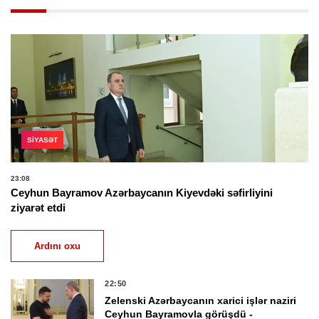
SIYASƏT
23:08
Ceyhun Bayramov Azərbaycanın Kiyevdəki səfirliyini
ziyarət etdi
Ardını oxu
22:50
Zelenski Azərbaycanın xarici işlər naziri
Ceyhun Bayramovla görüşdü -