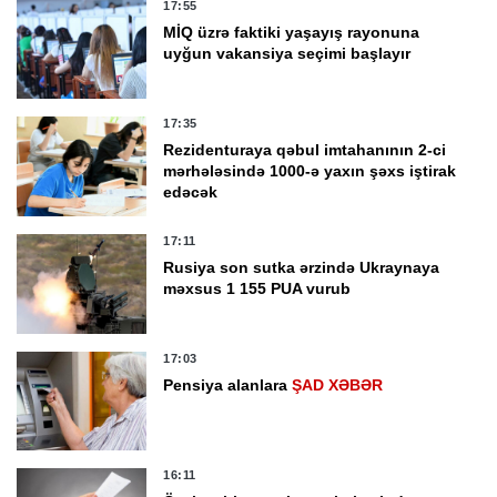
17:55
MİQ üzrə faktiki yaşayış rayonuna
uyğun vakansiya seçimi başlayır
17:35
Rezidenturaya qəbul imtahanının 2-ci
mərhələsində 1000-ə yaxın şəxs iştirak
edəcək
17:11
Rusiya son sutka ərzində Ukraynaya
məxsus 1 155 PUA vurub
17:03
Pensiya alanlara
ŞAD XƏBƏR
16:11