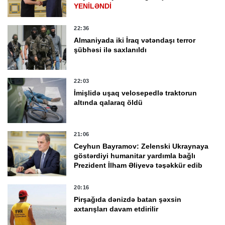
YENİLƏNDİ
22:36
Almaniyada iki İraq vətəndaşı terror
şübhəsi ilə saxlanıldı
22:03
İmişlidə uşaq velosepedlə traktorun
altında qalaraq öldü
21:06
Ceyhun Bayramov: Zelenski Ukraynaya
göstərdiyi humanitar yardımla bağlı
Prezident İlham Əliyevə təşəkkür edib
20:16
Pirşağıda dənizdə batan şəxsin
axtarışları davam etdirilir