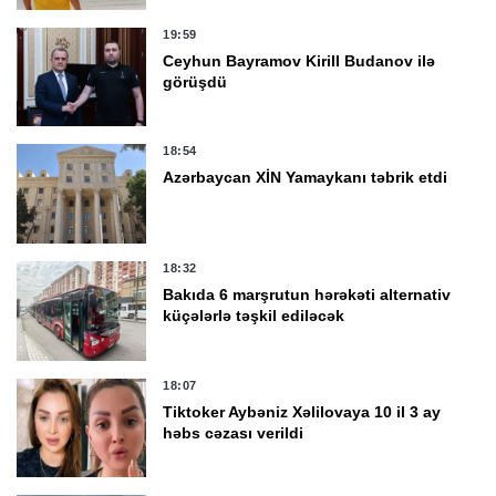
19:59
Ceyhun Bayramov Kirill Budanov ilə
görüşdü
18:54
Azərbaycan XİN Yamaykanı təbrik etdi
18:32
Bakıda 6 marşrutun hərəkəti alternativ
küçələrlə təşkil ediləcək
18:07
Tiktoker Aybəniz Xəlilovaya 10 il 3 ay
həbs cəzası verildi