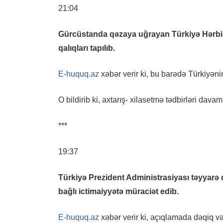
21:04
Gürcüstanda qəzaya uğrayan Türkiyə Hərbi
qalıqları tapılıb.
E-huquq.az
xəbər verir ki, bu barədə Türkiyənin 
O bildirib ki, axtarış- xilasetmə tədbirləri davam
***
19:37
Türkiyə Prezident Administrasiyası təyyarə q
bağlı ictimaiyyətə müraciət edib.
E-huquq.az
xəbər verir ki, açıqlamada dəqiq və