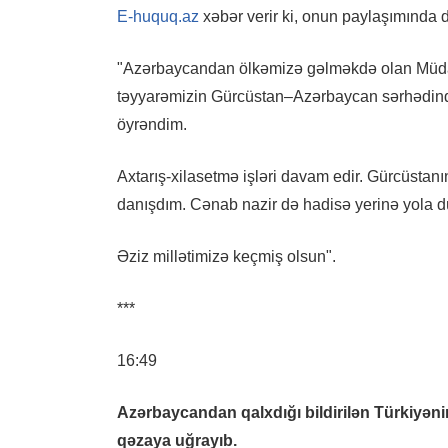
E-huquq.az
xəbər verir ki, onun paylaşımında de
"Azərbaycan­dan ölkəmizə gəlməkdə olan Müdaf
təyyarəmizin Gürcüstan–Azərbaycan sərhədində
öyrəndim.
Axtarış-xilasetmə işləri davam edir. Gürcüstanın
danışdım. Cənab nazir də hadisə yerinə yola 
Əziz millətimizə keçmiş olsun".
***
16:49
Azərbaycandan qalxdığı bildirilən Türkiyəni
qəzaya uğrayıb.