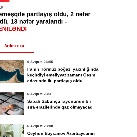
10
əməşqdə partlayış oldu, 2 nəfər
dü, 13 nəfər yaralandı -
ENİLƏNDİ
Ardını oxu
6 Avqust 23:55
İranın Hörmüz boğazı yaxınlığında
keçirdiyi əməliyyat zamanı Qəşm
adasında iki partlayış oldu
6 Avqust 23:31
Sabah Sabunçu rayonunun bir
sıra ərazilərində qaz olmayacaq
6 Avqust 23:08
Ceyhun Bayramov Azərbaycanın