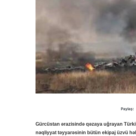
Paylaş:
Gürcüstan ərazisində qəzaya uğrayan Türki
nəqliyyat təyyarəsinin bütün ekipaj üzvü hə