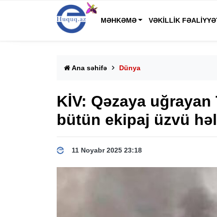
MƏHKƏMƏ
VƏKILLIK FƏALIYYƏ
Ana səhifə
Dünya
KİV: Qəzaya uğrayan 
bütün ekipaj üzvü hə
11 Noyabr 2025 23:18