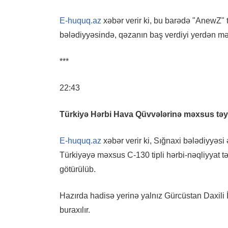
E-huquq.az
xəbər verir ki, bu barədə "AnewZ" t
bələdiyyəsində, qəzanın baş verdiyi yerdən mə
***
22:43
Türkiyə Hərbi Hava Qüvvələrinə məxsus təy
E-huquq.az
xəbər verir ki, Sığnaxi bələdiyyə
Türkiyəyə məxsus C-130 tipli hərbi-nəqliyyat 
götürülüb.
Hazırda hadisə yerinə yalnız Gürcüstan Daxili İ
buraxılır.