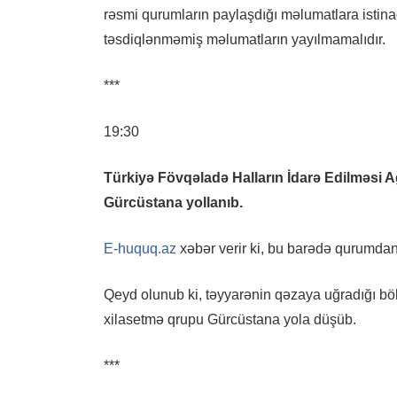
rəsmi qurumların paylaşdığı məlumatlara istina
təsdiqlənməmiş məlumatların yayılmamalıdır.
***
19:30
Türkiyə Fövqəladə Halların İdarə Edilməsi Ag
Gürcüstana yollanıb.
E-huquq.az
xəbər verir ki, bu barədə qurumdan b
Qeyd olunub ki, təyyarənin qəzaya uğradığı böl
xilasetmə qrupu Gürcüstana yola düşüb.
***