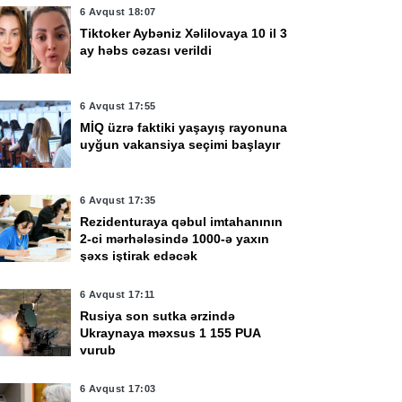
6 Avqust 18:07
Tiktoker Aybəniz Xəlilovaya 10 il 3
ay həbs cəzası verildi
6 Avqust 17:55
MİQ üzrə faktiki yaşayış rayonuna
uyğun vakansiya seçimi başlayır
6 Avqust 17:35
Rezidenturaya qəbul imtahanının
2-ci mərhələsində 1000-ə yaxın
şəxs iştirak edəcək
6 Avqust 17:11
Rusiya son sutka ərzində
Ukraynaya məxsus 1 155 PUA
vurub
6 Avqust 17:03