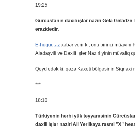
19:25
Gürcüstanın daxili işlər naziri Gela Geladz
ərazidədir.
E-huquq.az
xəbər verir ki, onu birinci müavini
Aladaşvili və Daxili İşlər Nazirliyinin müvafiq
Qeyd edək ki, qəza Kaxeti bölgəsinin Siqnaxi r
***
18:10
Türkiyənin hərbi yük təyyarəsinin Gürcüstan
daxili işlər naziri Ali Yerlikaya rəsmi "X" h