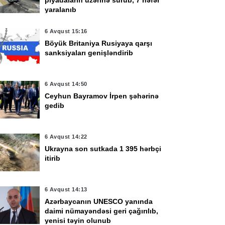
piyadaların üzərinə sürüb, 7 nəfər
yaralanıb
6 Avqust 15:16
Böyük Britaniya Rusiyaya qarşı
sanksiyaları genişləndirib
6 Avqust 14:50
Ceyhun Bayramov İrpen şəhərinə
gedib
6 Avqust 14:22
Ukrayna son sutkada 1 395 hərbçi
itirib
6 Avqust 14:13
Azərbaycanın UNESCO yanında
daimi nümayəndəsi geri çağırılıb,
yenisi təyin olunub