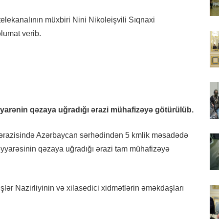
elekanalının müxbiri Nini Nikoleişvili Sıqnaxi
lumat verib.
yarənin qəzaya uğradığı ərazi mühafizəyə götürülüb.
si ərazisində Azərbaycan sərhədindən 5 kmlik məsadədə
təyyarəsinin qəzaya uğradığı ərazi tam mühafizəyə
şlər Nazirliyinin və xilasedici xidmətlərin əməkdaşları