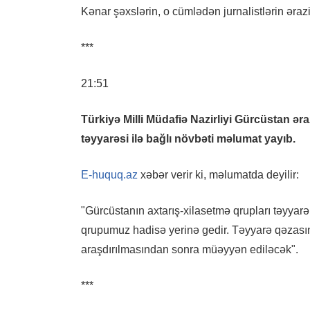
Kənar şəxslərin, o cümlədən jurnalistlərin ərazi
***
21:51
Türkiyə Milli Müdafiə Nazirliyi Gürcüstan ə
təyyarəsi ilə bağlı növbəti məlumat yayıb.
E-huquq.az
xəbər verir ki, məlumatda deyilir:
"Gürcüstanın axtarış-xilasetmə qrupları təyyarə
qrupumuz hadisə yerinə gedir. Təyyarə qəzasını
araşdırılmasından sonra müəyyən ediləcək".
***