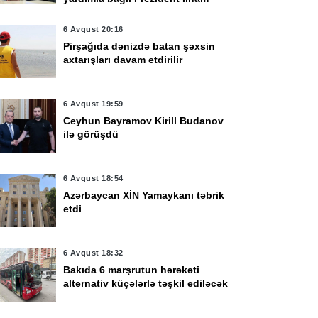
Əliyevə təşəkkür edib
6 Avqust 20:16
Pirşağıda dənizdə batan şəxsin
axtarışları davam etdirilir
6 Avqust 19:59
Ceyhun Bayramov Kirill Budanov
ilə görüşdü
6 Avqust 18:54
Azərbaycan XİN Yamaykanı təbrik
etdi
6 Avqust 18:32
Bakıda 6 marşrutun hərəkəti
alternativ küçələrlə təşkil ediləcək