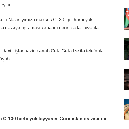
yilir:
iə Nazirliyimizə məxsus C130 tipli hərbi yük
 qəzaya uğraması xəbərini dərin kədər hissi ilə
 daxili işlər naziri cənab Gela Geladze ilə telefonla
düşüb.
n C-130 hərbi yük təyyarəsi Gürcüstan ərazisində