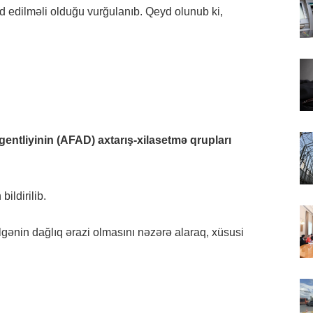
d edilməli olduğu vurğulanıb. Qeyd olunub ki,
entliyinin (AFAD) axtarış-xilasetmə qrupları
ildirilib.
gənin dağlıq ərazi olmasını nəzərə alaraq, xüsusi