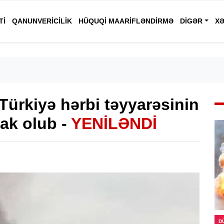
TI
QANUNVERICILIK
HÜQUQI MAARIFLƏNDIRMƏ
DIGƏR
XƏ
Türkiyə hərbi təyyarəsinin
lak olub -
YENİLƏNDİ
D