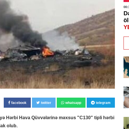
00:
D
öl
Y
facebook
twitter
whatsapp
telegram
yə Hərbi Hava Qüvvələrinə məxsus "C130" tipli hərbi
lak olub.