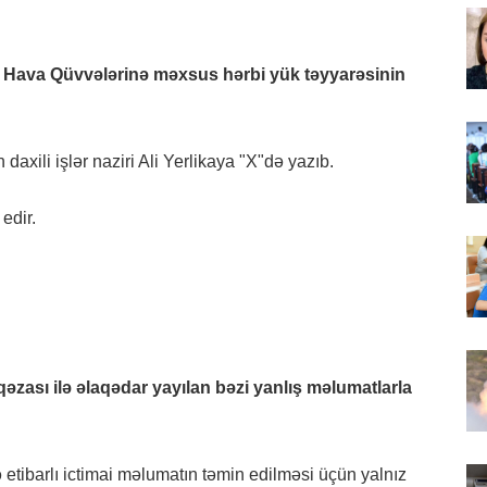
 Hava Qüvvələrinə məxsus hərbi yük təyyarəsinin
daxili işlər naziri Ali Yerlikaya "X"də yazıb.
 edir.
əzası ilə əlaqədar yayılan bəzi yanlış məlumatlarla
 etibarlı ictimai məlumatın təmin edilməsi üçün yalnız