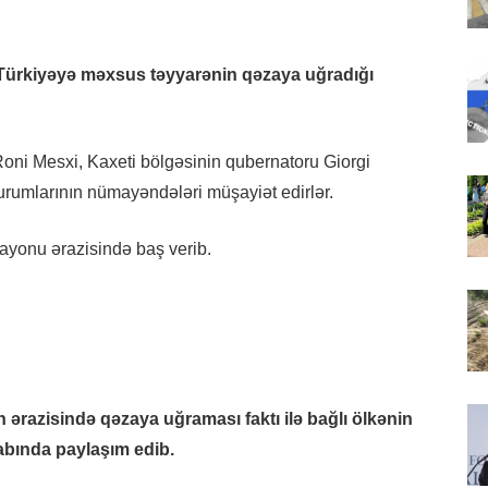
e Türkiyəyə məxsus təyyarənin qəzaya uğradığı
 Roni Mesxi, Kaxeti bölgəsinin qubernatoru Giorgi
 qurumlarının nümayəndələri müşayiət edirlər.
ayonu ərazisində baş verib.
 ərazisində qəzaya uğraması faktı ilə bağlı ölkənin
esabında paylaşım edib.