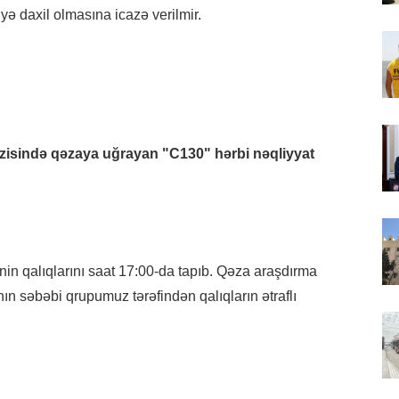
yə daxil olmasına icazə verilmir.
razisində qəzaya uğrayan "C130" hərbi nəqliyyat
nin qalıqlarını saat 17:00-da tapıb. Qəza araşdırma
n səbəbi qrupumuz tərəfindən qalıqların ətraflı