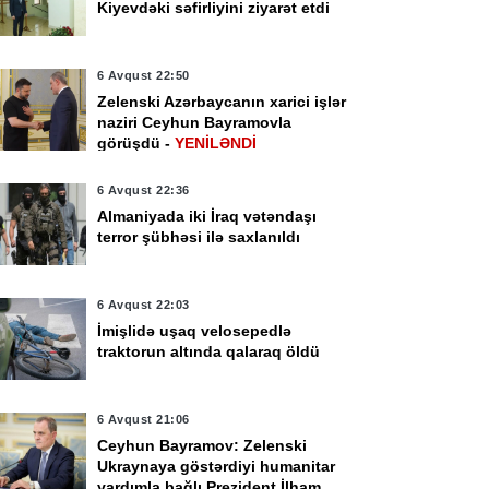
Kiyevdəki səfirliyini ziyarət etdi
6 Avqust 22:50
Zelenski Azərbaycanın xarici işlər
naziri Ceyhun Bayramovla
görüşdü -
YENİLƏNDİ
6 Avqust 22:36
Almaniyada iki İraq vətəndaşı
terror şübhəsi ilə saxlanıldı
6 Avqust 22:03
İmişlidə uşaq velosepedlə
traktorun altında qalaraq öldü
6 Avqust 21:06
Ceyhun Bayramov: Zelenski
Ukraynaya göstərdiyi humanitar
yardımla bağlı Prezident İlham