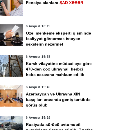
Pensiya alanlara
ŞAD XƏBƏR
6 Avqust 16:11
Özəl məhkəmə eksperti qismində
fəaliyyət göstərmək istəyən
şəxslərin nəzərinə!
6 Avqust 15:58
Kursk vilayətinə müdaxiləyə görə
470-dən çox ukraynalı hərbçi
həbs cəzasına məhkum edilib
6 Avqust 15:45
Azərbaycan və Ukrayna XİN
başçıları arasında geniş tərkibdə
görüş olub
6 Avqust 15:19
Rusiyada sürücü avtomobili