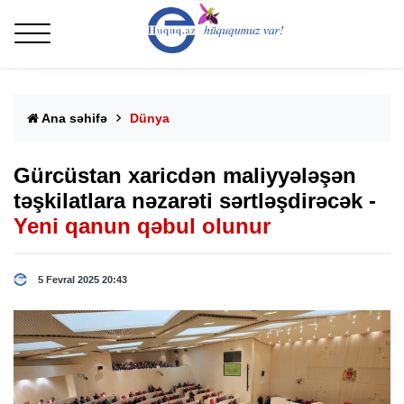
Ana səhifə
Dünya
Gürcüstan xaricdən maliyyələşən
təşkilatlara nəzarəti sərtləşdirəcək -
Yeni qanun qəbul olunur
5 Fevral 2025 20:43