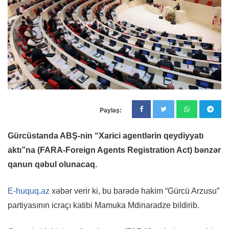
Paylaş:
Gürcüstanda ABŞ-nin “Xarici agentlərin qeydiyyatı
aktı”na (FARA-Foreign Agents Registration Act) bənzər
qanun qəbul olunacaq.
E-huquq.az
xəbər verir ki, bu barədə hakim “Gürcü Arzusu”
partiyasının icraçı katibi Mamuka Mdinaradze bildirib.