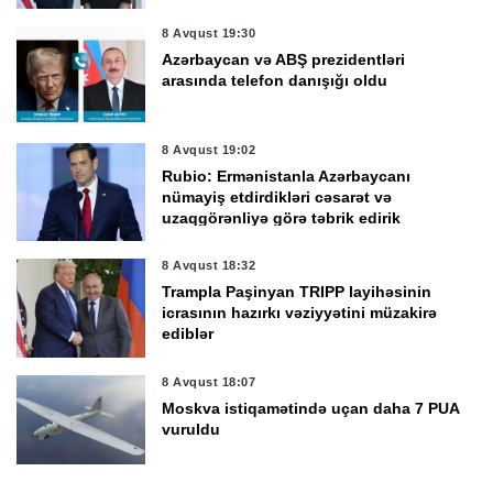
8 Avqust 19:30
Azərbaycan və ABŞ prezidentləri
arasında telefon danışığı oldu
8 Avqust 19:02
Rubio: Ermənistanla Azərbaycanı
nümayiş etdirdikləri cəsarət və
uzaqgörənliyə görə təbrik edirik
8 Avqust 18:32
Trampla Paşinyan TRIPP layihəsinin
icrasının hazırkı vəziyyətini müzakirə
ediblər
8 Avqust 18:07
Moskva istiqamətində uçan daha 7 PUA
vuruldu