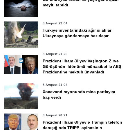
meyiti tapıldı
8 Avqust 22:04
Türkiyə inventarındakı ağır silahları
Ukraynaya göndərməyə hazırlaşır
8 Avqust 21:26
Prezident İlham Əliyev Vaşinqton Zirvə
Görüşünün ildönümü münasibətilə ABŞ
Prezidentinə məktub ünvanladı
8 Avqust 21:04
Xocavənd rayonunda mina partlayışı
baş verdi
8 Avqust 20:21
Prezident İlham Əliyevlə Trampın telefon
danışığında TRIPP layihəsinin