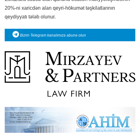
20%-ni xaricdən alan qeyri-hökumət təşkilatlarının
qeydiyyatı tələb olunur.
Bizim Telegram kanalımıza abunə olun