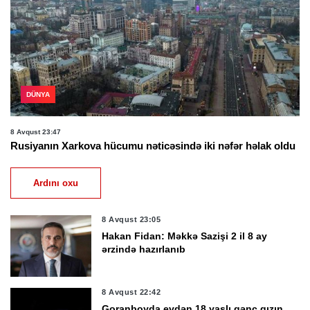
DÜNYA
8 Avqust 23:47
Rusiyanın Xarkova hücumu nəticəsində iki nəfər həlak oldu
Ardını oxu
8 Avqust 23:05
Hakan Fidan: Məkkə Sazişi 2 il 8 ay
ərzində hazırlanıb
8 Avqust 22:42
Goranboyda evdən 18 yaşlı gənc qızın