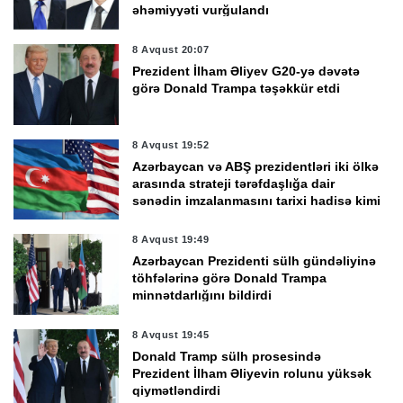
əhəmiyyəti vurğulandı
8 Avqust 20:07
Prezident İlham Əliyev G20-yə dəvətə
görə Donald Trampa təşəkkür etdi
8 Avqust 19:52
Azərbaycan və ABŞ prezidentləri iki ölkə
arasında strateji tərəfdaşlığa dair
sənədin imzalanmasını tarixi hadisə kimi
qiymətləndirdi
8 Avqust 19:49
Azərbaycan Prezidenti sülh gündəliyinə
töhfələrinə görə Donald Trampa
minnətdarlığını bildirdi
8 Avqust 19:45
Donald Tramp sülh prosesində
Prezident İlham Əliyevin rolunu yüksək
qiymətləndirdi