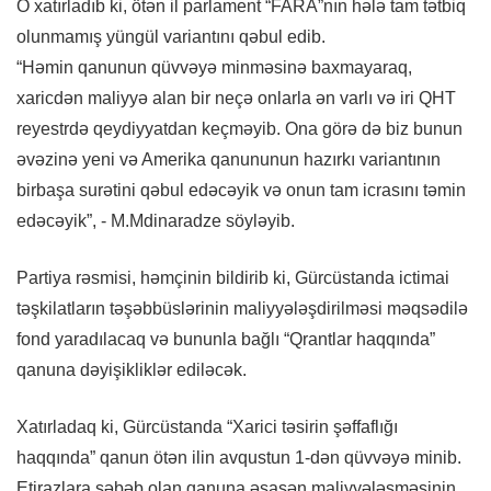
O xatırladıb ki, ötən il parlament “FARA”nın hələ tam tətbiq
olunmamış yüngül variantını qəbul edib.
“Həmin qanunun qüvvəyə minməsinə baxmayaraq,
xaricdən maliyyə alan bir neçə onlarla ən varlı və iri QHT
reyestrdə qeydiyyatdan keçməyib. Ona görə də biz bunun
əvəzinə yeni və Amerika qanununun hazırkı variantının
birbaşa surətini qəbul edəcəyik və onun tam icrasını təmin
edəcəyik”, - M.Mdinaradze söyləyib.
Partiya rəsmisi, həmçinin bildirib ki, Gürcüstanda ictimai
təşkilatların təşəbbüslərinin maliyyələşdirilməsi məqsədilə
fond yaradılacaq və bununla bağlı “Qrantlar haqqında”
qanuna dəyişikliklər ediləcək.
Xatırladaq ki, Gürcüstanda “Xarici təsirin şəffaflığı
haqqında” qanun ötən ilin avqustun 1-dən qüvvəyə minib.
Etirazlara səbəb olan qanuna əsasən maliyyələşməsinin