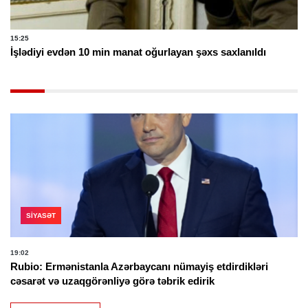
15:25
İşlədiyi evdən 10 min manat oğurlayan şəxs saxlanıldı
SIYASƏT
19:02
Rubio: Ermənistanla Azərbaycanı nümayiş etdirdikləri
cəsarət və uzaqgörənliyə görə təbrik edirik