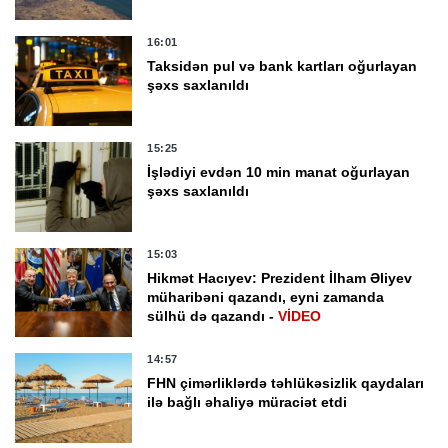
16:01
Taksidən pul və bank kartları oğurlayan
şəxs saxlanıldı
15:25
İşlədiyi evdən 10 min manat oğurlayan
şəxs saxlanıldı
15:03
Hikmət Hacıyev: Prezident İlham Əliyev
müharibəni qazandı, eyni zamanda
sülhü də qazandı -
VİDEO
14:57
FHN çimərliklərdə təhlükəsizlik qaydaları
ilə bağlı əhaliyə müraciət etdi