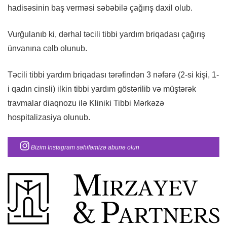
hadisəsinin baş verməsi səbəbilə çağırış daxil olub.
Vurğulanıb ki, dərhal təcili tibbi yardım briqadası çağırış
ünvanına cəlb olunub.
Təcili tibbi yardım briqadası tərəfindən 3 nəfərə (2-si kişi, 1-
i qadın cinsli) ilkin tibbi yardım göstərilib və müştərək
travmalar diaqnozu ilə Kliniki Tibbi Mərkəzə
hospitalizasiya olunub.
Bizim Instagram səhifəmizə abunə olun