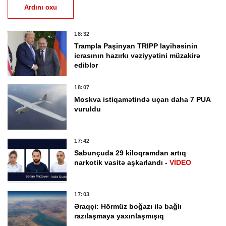
Ardını oxu
18:32
Trampla Paşinyan TRIPP layihəsinin
icrasının hazırkı vəziyyətini müzakirə
ediblər
18:07
Moskva istiqamətində uçan daha 7 PUA
vuruldu
17:42
Sabunçuda 29 kiloqramdan artıq
narkotik vasitə aşkarlandı -
VİDEO
17:03
Əraqçi: Hörmüz boğazı ilə bağlı
razılaşmaya yaxınlaşmışıq