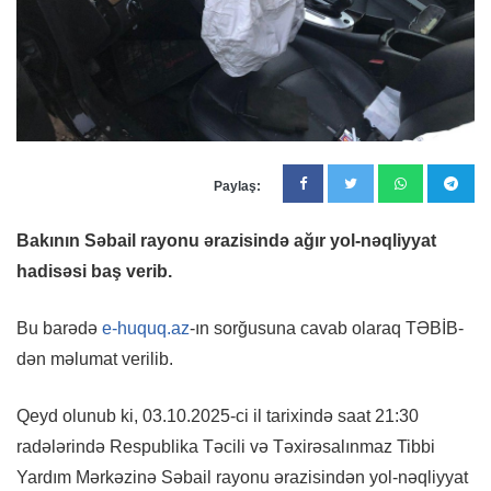
Paylaş:
Bakının Səbail rayonu ərazisində ağır yol-nəqliyyat
hadisəsi baş verib.
Bu barədə
e-huquq.az
-ın sorğusuna cavab olaraq TƏBİB-
dən məlumat verilib.
Qeyd olunub ki, 03.10.2025-ci il tarixində saat 21:30
radələrində Respublika Təcili və Təxirəsalınmaz Tibbi
Yardım Mərkəzinə Səbail rayonu ərazisindən yol-nəqliyyat