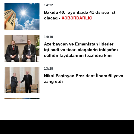
14:32
Bakıda 40, rayonlarda 41 dərəcə isti
olacaq -
XƏBƏRDARLIQ
14:10
Azərbaycan və Ermənistan liderləri
iqtisadi və ticari əlaqələrin inkişafını
sülhün faydalarının təzahürü kimi
qiymətləndirib
13:28
Nikol Paşinyan Prezident İlham Əliyevə
zəng etdi
12:29
Sabah 40 dərəcə isti olacaq
12:01