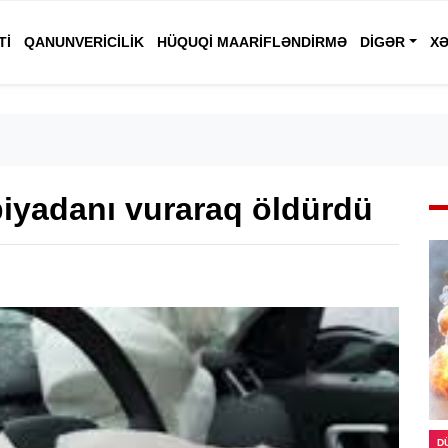
TI
QANUNVERICILIK
HÜQUQI MAARIFLƏNDIRMƏ
DIGƏR
XƏ
iyadanı vuraraq öldürdü
D