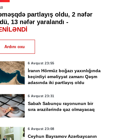
10
əməşqdə partlayış oldu, 2 nəfər
dü, 13 nəfər yaralandı -
ENİLƏNDİ
Ardını oxu
6 Avqust 23:55
İranın Hörmüz boğazı yaxınlığında
keçirdiyi əməliyyat zamanı Qəşm
adasında iki partlayış oldu
6 Avqust 23:31
Sabah Sabunçu rayonunun bir
sıra ərazilərində qaz olmayacaq
6 Avqust 23:08
Ceyhun Bayramov Azərbaycanın