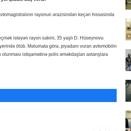
avtomagistralının rayonun ərazisindən keçən hissəsində
keçmək istəyən rayon sakini, 35 yaşlı D. Hüseynovu
 yerində ölüb. Məlumata görə, piyadanı vuran avtomobilin
olunması istiqamətinə polis əməkdaşları axtarışlara