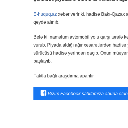
E-huquq.az
xəbər verir ki, hadisə Bakı-Qazax 
qeydə alınıb.
Belə ki, naməlum avtomobil yolu qarşı tərəfə 
vurub. Piyada aldığı ağır xəsarətlərdən hadisə
sürücüsü hadisə yerindən qaçıb. Onun müəyən 
başlayıb.
Faktla bağlı araşdırma aparılır.
Bizim Facebook səhifəmizə abunə olun