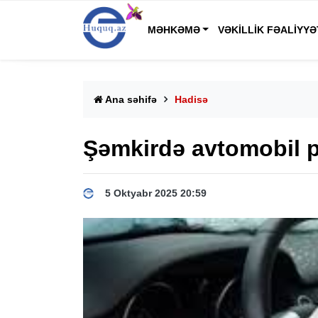
MƏHKƏMƏ
VƏKILLIK FƏALIYYƏ
Ana səhifə
Hadisə
Şəmkirdə avtomobil p
5 Oktyabr 2025 20:59