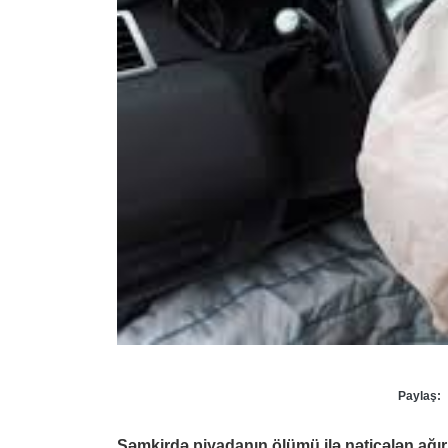
Paylaş:
Şəmkirdə piyadanın ölümü ilə nəticələn ağır 