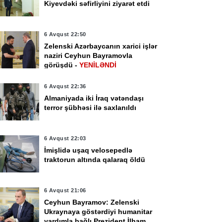
Kiyevdəki səfirliyini ziyarət etdi
6 Avqust 22:50
Zelenski Azərbaycanın xarici işlər
naziri Ceyhun Bayramovla
görüşdü -
YENİLƏNDİ
6 Avqust 22:36
Almaniyada iki İraq vətəndaşı
terror şübhəsi ilə saxlanıldı
6 Avqust 22:03
İmişlidə uşaq velosepedlə
traktorun altında qalaraq öldü
6 Avqust 21:06
Ceyhun Bayramov: Zelenski
Ukraynaya göstərdiyi humanitar
yardımla bağlı Prezident İlham