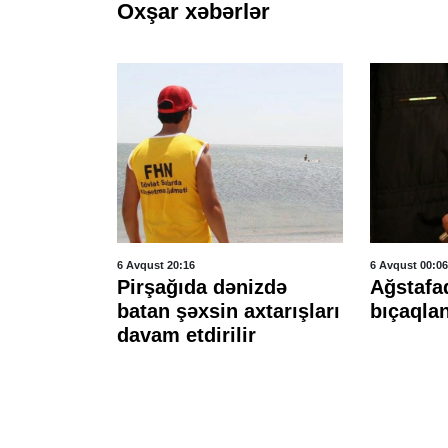
Oxşar xəbərlər
6 Avqust 20:16
6 Avqust 00:06
Pirşağıda dənizdə
Ağstafad
raktorun
batan şəxsin axtarışları
bıçaqla
q öldü
davam etdirilir