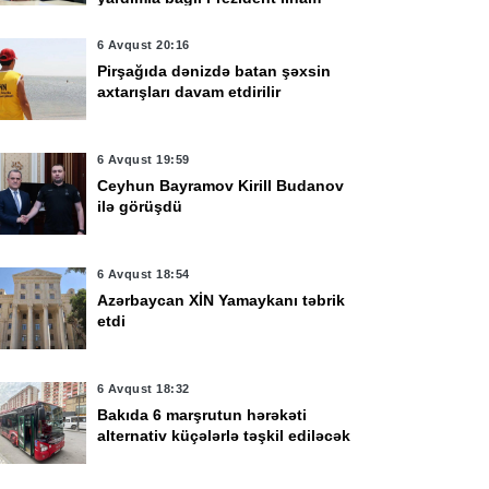
Əliyevə təşəkkür edib
6 Avqust 20:16
Pirşağıda dənizdə batan şəxsin
axtarışları davam etdirilir
6 Avqust 19:59
Ceyhun Bayramov Kirill Budanov
ilə görüşdü
6 Avqust 18:54
vqust 22:40
5 Avqust 22:24
Azərbaycan XİN Yamaykanı təbrik
kidə 7 hektar ərazidə
Bakıda məsciddə
etdi
nğın baş verdi
yanğın oldu -
YENİLƏNDİ
6 Avqust 18:32
Bakıda 6 marşrutun hərəkəti
alternativ küçələrlə təşkil ediləcək