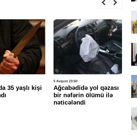
5 Avqust 23:50
5 A
a 35 yaşlı kişi
Ağcabədidə yol qəzası
Şə
ndı
bir nəfərin ölümü ilə
ya
nəticələndi