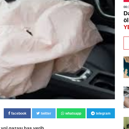
00:
D
öl
Y
facebook
twitter
whatsapp
telegram
yol qəzası baş verib.