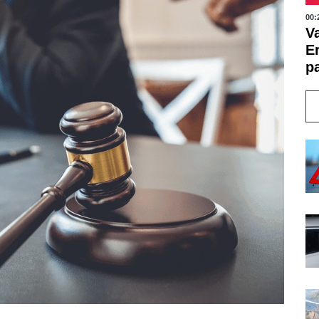
00:
V
E
pa