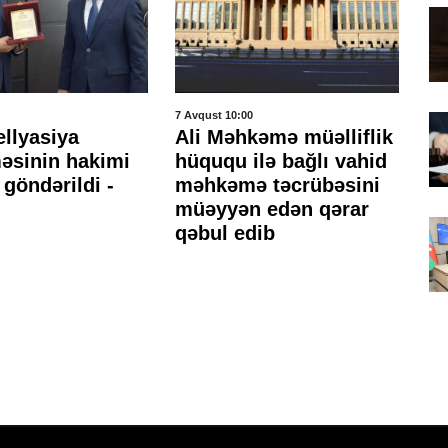
7 Avqust 10:00
6 A
ellyasiya
Ali Məhkəmə müəlliflik
Ti
sinin hakimi
hüququ ilə bağlı vahid
Xə
göndərildi -
məhkəmə təcrübəsini
hə
müəyyən edən qərar
qəbul edib