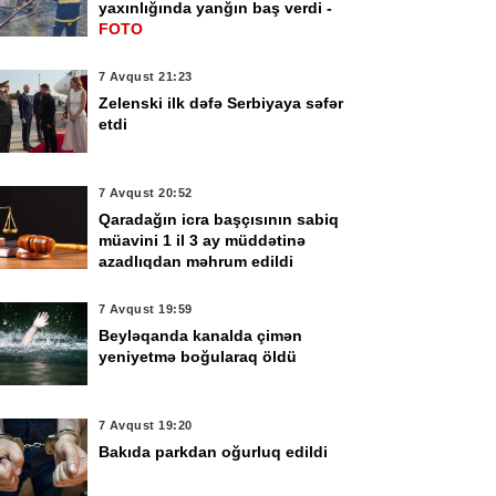
yaxınlığında yanğın baş verdi -
FOTO
7 Avqust 21:23
Zelenski ilk dəfə Serbiyaya səfər
etdi
7 Avqust 20:52
Qaradağın icra başçısının sabiq
müavini 1 il 3 ay müddətinə
azadlıqdan məhrum edildi
7 Avqust 19:59
Beyləqanda kanalda çimən
yeniyetmə boğularaq öldü
7 Avqust 19:20
Bakıda parkdan oğurluq edildi