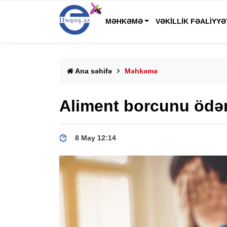
MƏHKƏMƏ
VƏKILLIK FƏALIYYƏ
Ana səhifə
Məhkəmə
Aliment borcunu ödə
8 May 12:14