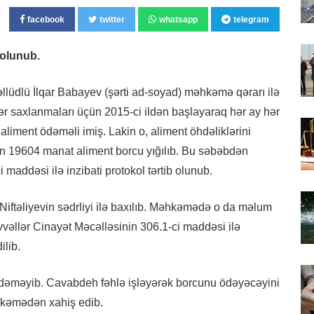
facebook
twitter
whatsapp
telegram
olunub.
əllüdlü İlqar Babayev (şərti ad-soyad) məhkəmə qərarı ilə
dər saxlanmaları üçün 2015-ci ildən başlayaraq hər ay hər
iment ödəməli imiş. Lakin o, aliment öhdəliklərini
nun 19604 manat aliment borcu yığılıb. Bu səbəbdən
 maddəsi ilə inzibati protokol tərtib olunub.
təliyevin sədrliyi ilə baxılıb. Məhkəmədə o da məlum
vəllər Cinayət Məcəlləsinin 306.1-ci maddəsi ilə
lib.
i ödəməyib. Cavabdeh fəhlə işləyərək borcunu ödəyəcəyini
hkəmədən xahiş edib.