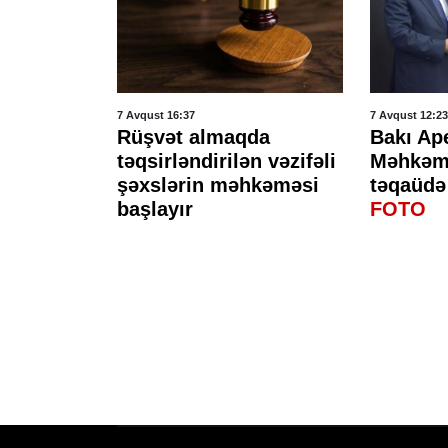
7 Avqust 16:37
7 Avqust 12:23
a
Rüşvət almaqda
Bakı Ap
biq
təqsirləndirilən vəzifəli
Məhkəmə
 ay
şəxslərin məhkəməsi
təqaüdə 
adlıqdan
başlayır
FOTO
i