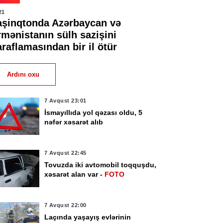
21
aşinqtonda Azərbaycan və
rmənistanın sülh sazişini
raflamasından bir il ötür
Ardını oxu
7 Avqust 23:01
İsmayıllıda yol qəzası oldu, 5
nəfər xəsarət alıb
7 Avqust 22:45
Tovuzda iki avtomobil toqquşdu,
xəsarət alan var -
FOTO
7 Avqust 22:00
Laçında yaşayış evlərinin