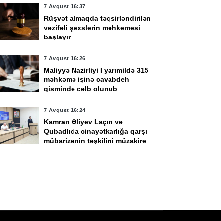
7 Avqust 16:37
Rüşvət almaqda təqsirləndirilən
vəzifəli şəxslərin məhkəməsi
başlayır
vqust 18:07
6 Avqust 16:11
7 Avqust 16:26
ktoker Aybəniz
Özəl məhkəmə ekspert
Maliyyə Nazirliyi I yarımildə 315
lilovaya 10 il 3 ay
qismində fəaliyyət
məhkəmə işinə cavabdeh
qismində cəlb olunub
bs cəzası verildi
göstərmək istəyən
şəxslərin nəzərinə!
7 Avqust 16:24
Kamran Əliyev Laçın və
Qubadlıda cinayətkarlığa qarşı
mübarizənin təşkilini müzakirə
edib -
FOTO
7 Avqust 16:24
Həftəsonu güclü külək əsəcək -
XƏBƏRDARLIQ
7 Avqust 16:00