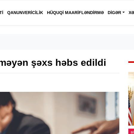
TI
QANUNVERICILIK
HÜQUQI MAARIFLƏNDIRMƏ
DIGƏR
XƏ
məyən şəxs həbs edildi
S