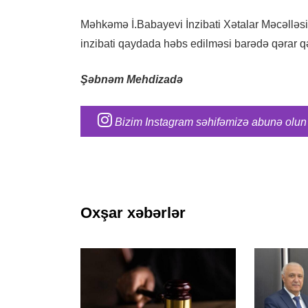
Məhkəmə İ.Babayevi İnzibati Xətalar Məcəlləsin
inzibati qaydada həbs edilməsi barədə qərar q
Şəbnəm Mehdizadə
Bizim Instagram səhifəmizə abunə olun
Oxşar xəbərlər