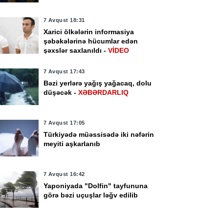
7 Avqust 18:31
Xarici ölkələrin informasiya
şəbəkələrinə hücumlar edən
şəxslər saxlanıldı -
VİDEO
7 Avqust 17:43
Bəzi yerlərə yağış yağacaq, dolu
düşəcək -
XƏBƏRDARLIQ
7 Avqust 17:05
Türkiyədə müəssisədə iki nəfərin
meyiti aşkarlanıb
7 Avqust 16:42
Yaponiyada "Dolfin" tayfununa
görə bəzi uçuşlar ləğv edilib