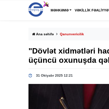
MƏHKƏMƏ
VƏKILLIK FƏALIYYƏ
Ana səhifə
Qanunvericilik
"Dövlət xidmətləri h
üçüncü oxunuşda qəb
31 Oktyabr 2025 12:21