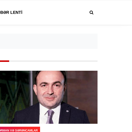
BƏR LENTI
ƏRMAN VƏ SƏRƏNCAMLAR