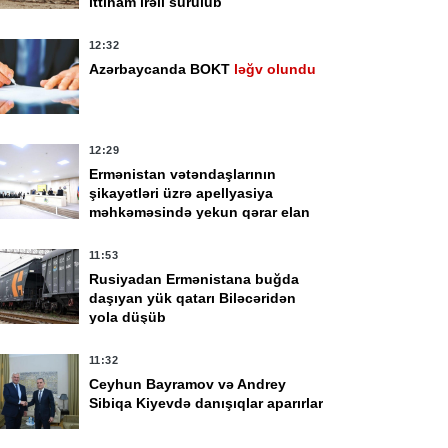
ittiham irəli sürülüb
12:32
Azərbaycanda BOKT
ləğv olundu
12:29
Ermənistan vətəndaşlarının
şikayətləri üzrə apellyasiya
məhkəməsində yekun qərar elan
olunub
11:53
Rusiyadan Ermənistana buğda
daşıyan yük qatarı Biləcəridən
yola düşüb
11:32
Ceyhun Bayramov və Andrey
Sibiqa Kiyevdə danışıqlar aparırlar