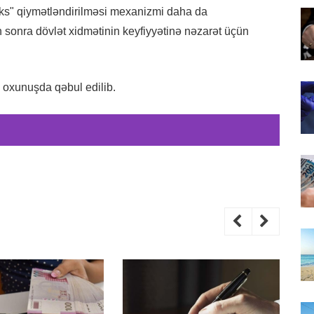
ks" qiymətləndirilməsi mexanizmi daha da
n sonra dövlət xidmətinin keyfiyyətinə nəzarət üçün
 oxunuşda qəbul edilib.