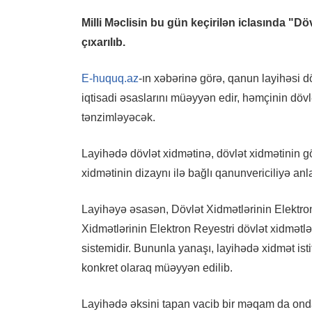
Milli Məclisin bu gün keçirilən iclasında "D
çıxarılıb.
E-huquq.az
-ın xəbərinə görə, qanun layihəsi dö
iqtisadi əsaslarını müəyyən edir, həmçinin döv
tənzimləyəcək.
Layihədə dövlət xidmətinə, dövlət xidmətinin g
xidmətinin dizaynı ilə bağlı qanunvericiliyə anlay
Layihəyə əsasən, Dövlət Xidmətlərinin Elektron
Xidmətlərinin Elektron Reyestri dövlət xidmətl
sistemidir. Bununla yanaşı, layihədə xidmət isti
konkret olaraq müəyyən edilib.
Layihədə əksini tapan vacib bir məqam da ondan