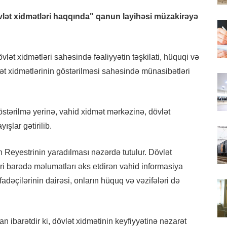
övlət xidmətləri haqqında" qanun layihəsi müzakirəyə
vlət xidmətləri sahəsində fəaliyyətin təşkilati, hüquqi və
lət xidmətlərinin göstərilməsi sahəsində münasibətləri
östərilmə yerinə, vahid xidmət mərkəzinə, dövlət
ışlar gətirilib.
 Reyestrinin yaradılması nəzərdə tutulur. Dövlət
əri barədə məlumatları əks etdirən vahid informasiya
fadəçilərinin dairəsi, onların hüquq və vəzifələri də
 ibarətdir ki, dövlət xidmətinin keyfiyyətinə nəzarət