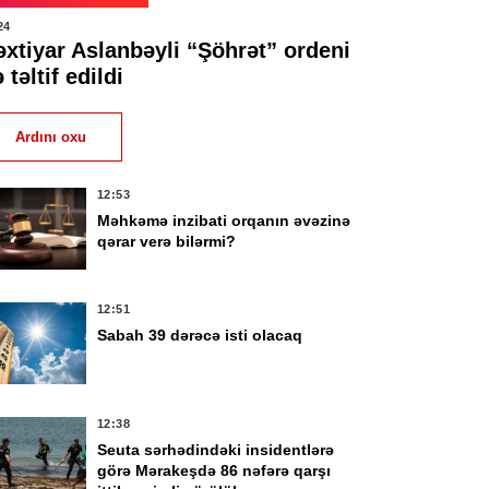
24
əxtiyar Aslanbəyli “Şöhrət” ordeni
ə təltif edildi
Ardını oxu
12:53
Məhkəmə inzibati orqanın əvəzinə
qərar verə bilərmi?
12:51
Sabah 39 dərəcə isti olacaq
12:38
Seuta sərhədindəki insidentlərə
görə Mərakeşdə 86 nəfərə qarşı