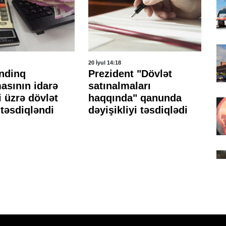
20 İyul 14:18
14 İ
ndinq
Prezident "Dövlət
El
asının idarə
satınalmaları
mü
 üzrə dövlət
haqqında" qanunda
qa
təsdiqləndi
dəyişikliyi təsdiqlədi