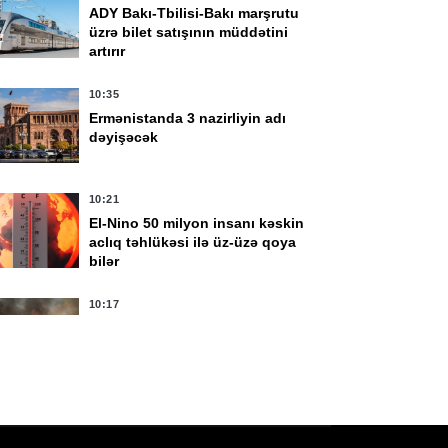
ADY Bakı-Tbilisi-Bakı marşrutu
üzrə bilet satışının müddətini
artırır
10:35
Ermənistanda 3 nazirliyin adı
yul 12:16
14 İyul 11:48
dəyişəcək
ektron siqaretlər
İcbari tibbi sığorta
lki dövriyyəsi
şəhadətnaməsi artıq
dağan edilir
elektron formada
10:21
yaradılacaq
El-Nino 50 milyon insanı kəskin
aclıq təhlükəsi ilə üz-üzə qoya
bilər
10:17
Peruda meşə yanğını 1,5 hektar
ərazini əhatə edib
10:16
Ukraynalı həmkarı Ceyhun