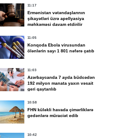
11:17
Ermənistan vətəndaşlarının
şikayətləri üzrə apellyasiya
məhkəməsi davam etdirilir
11:05
Konqoda Ebola virusundan
ölənlərin sayı 1 801 nəfərə çatıb
11:03
Azərbaycanda 7 ayda büdcədən
192 milyon manata yaxın vəsait
geri qaytarılıb
10:58
FHN küləkli havada çimərliklərə
gedənlərə müraciət edib
10:42