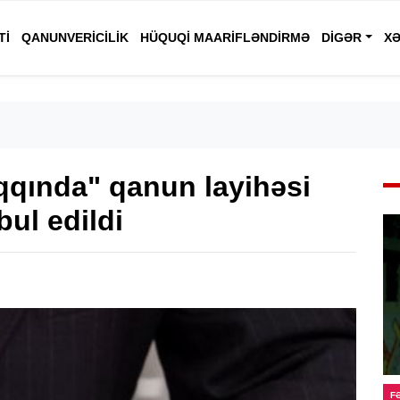
TI
QANUNVERICILIK
HÜQUQI MAARIFLƏNDIRMƏ
DIGƏR
XƏ
aqqında" qanun layihəsi
ul edildi
F