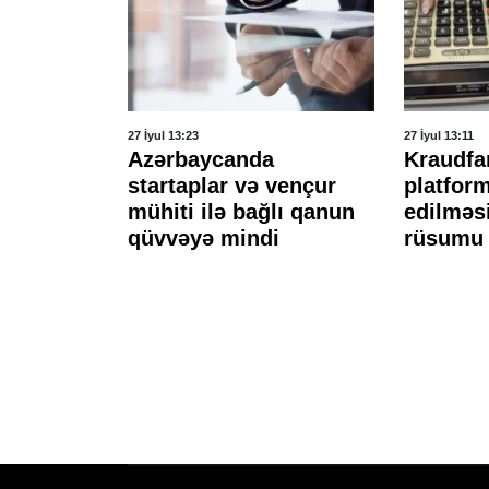
27 İyul 13:23
27 İyul 13:11
ayət
Azərbaycanda
Kraudfa
startaplar və vençur
platform
təsdiqlədi
mühiti ilə bağlı qanun
edilməsi
qüvvəyə mindi
rüsumu 