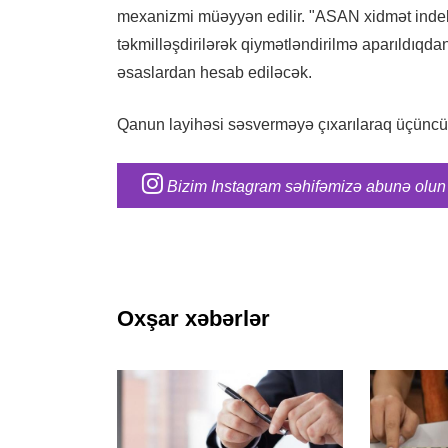
mexanizmi müəyyən edilir. "ASAN xidmət inde
təkmilləşdirilərək qiymətləndirilmə aparıldıqda
əsaslardan hesab ediləcək.
Qanun layihəsi səsverməyə çıxarılaraq üçüncü
Bizim Instagram səhifəmizə abunə olun
Oxşar xəbərlər