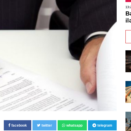
13:
B
il
facebook
twitter
whatsapp
telegram