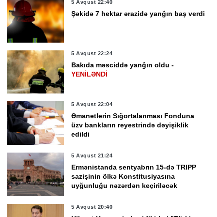
5 Avqust 22:40
Şəkidə 7 hektar ərazidə yanğın baş verdi
5 Avqust 22:24
Bakıda məsciddə yanğın oldu -
YENİLƏNDİ
5 Avqust 22:04
Əmanətlərin Sığortalanması Fonduna
üzv bankların reyestrində dəyişiklik
edildi
5 Avqust 21:24
Ermənistanda sentyabrın 15-də TRIPP
sazişinin ölkə Konstitusiyasına
uyğunluğu nəzərdən keçiriləcək
5 Avqust 20:40