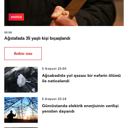
HADISƏ
00:06
Ağstafada 35 yaşlı kişi bıçaqlandı
Ardını oxu
5 Avqust 23:50
Ağcabədidə yol qəzası bir nəfərin ölümü
ilə nəticələndi
5 Avqust 23:18
Gürcüstanda elektrik enerjisinin verilişi
yenidən dayanıb