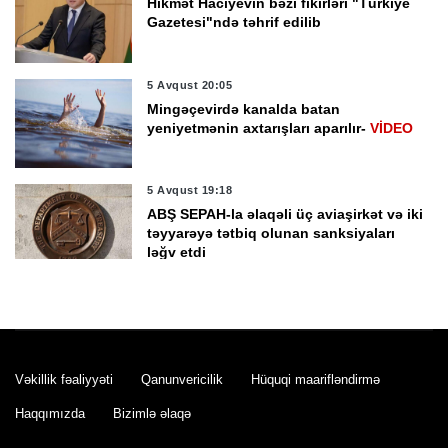
Hikmət Hacıyevin bəzi fikirləri "Türkiye
Gazetesi"ndə təhrif edilib
5 Avqust 20:05
Mingəçevirdə kanalda batan
yeniyetmənin axtarışları aparılır-
VİDEO
5 Avqust 19:18
ABŞ SEPAH-la əlaqəli üç aviaşirkət və iki
təyyarəyə tətbiq olunan sanksiyaları
ləğv etdi
5 Avqust 18:42
Bakı Metropoliteni: “Cəfər Cabbarlı” və
“Nizami” stansiyaları arasında tunellərin
tikintisi daha tez başa çata bilər
Vəkillik fəaliyyəti
Qanunvericilik
Hüquqi maarifləndirmə
5 Avqust 18:21
Haqqımızda
Bizimlə əlaqə
MN-in “İstirahət ev”nin sabiq rəisi
barəsində məhkəmə qərarı dəyişib