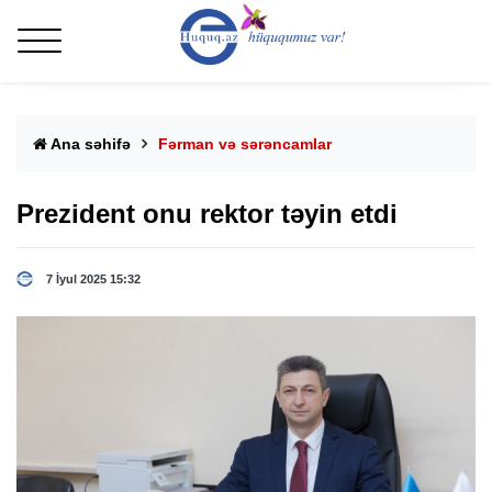
Ana səhifə
Fərman və sərəncamlar
Prezident onu rektor təyin etdi
7 İyul 2025 15:32