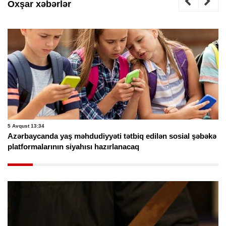
Oxşar xəbərlər
5 Avqust 13:34
Azərbaycanda yaş məhdudiyyəti tətbiq edilən sosial şəbəkə
platformalarının siyahısı hazırlanacaq