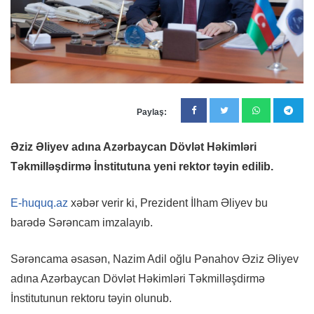
Paylaş:
Əziz Əliyev adına Azərbaycan Dövlət Həkimləri
Təkmilləşdirmə İnstitutuna yeni rektor təyin edilib.
E-huquq.az
xəbər verir ki, Prezident İlham Əliyev bu
barədə Sərəncam imzalayıb.
Sərəncama əsasən, Nazim Adil oğlu Pənahov Əziz Əliyev
adına Azərbaycan Dövlət Həkimləri Təkmilləşdirmə
İnstitutunun rektoru təyin olunub.