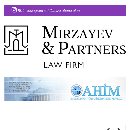
Bizim Instagram səhifəmizə abunə olun