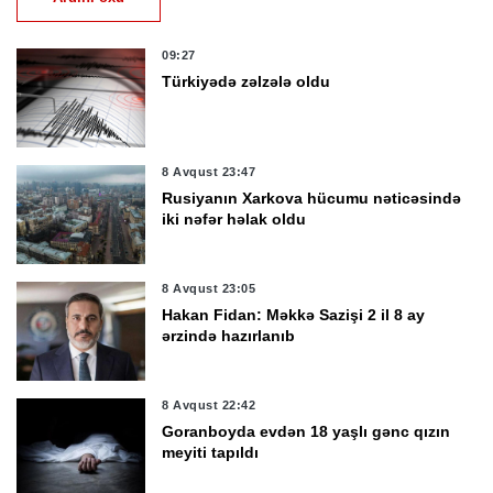
09:27
Türkiyədə zəlzələ oldu
8 Avqust 23:47
Rusiyanın Xarkova hücumu nəticəsində
iki nəfər həlak oldu
8 Avqust 23:05
Hakan Fidan: Məkkə Sazişi 2 il 8 ay
ərzində hazırlanıb
8 Avqust 22:42
Goranboyda evdən 18 yaşlı gənc qızın
meyiti tapıldı