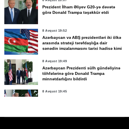
8 Avqust 20:07
Prezident İlham Əliyev G20-yə dəvətə
görə Donald Trampa təşəkkür etdi
8 Avqust 19:52
Azərbaycan və ABŞ prezidentləri iki ölkə
arasında strateji tərəfdaşlığa dair
sənədin imzalanmasını tarixi hadisə kimi
qiymətləndirdi
8 Avqust 19:49
Azərbaycan Prezidenti sülh gündəliyinə
töhfələrinə görə Donald Trampa
minnətdarlığını bildirdi
8 Avqust 19:45
Donald Tramp sülh prosesində
Prezident İlham Əliyevin rolunu yüksək
qiymətləndirdi
8 Avqust 19:30
Azərbaycan və ABŞ prezidentləri