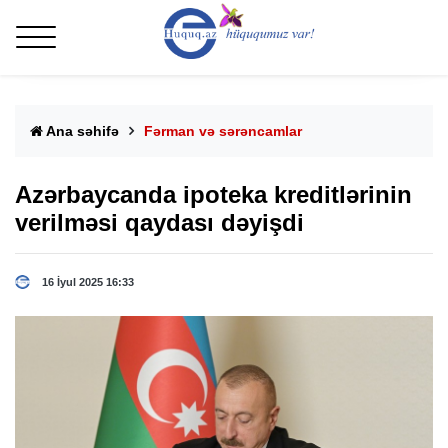
Ana səhifə
Fərman və sərəncamlar
Azərbaycanda ipoteka kreditlərinin
verilməsi qaydası dəyişdi
16 İyul 2025 16:33