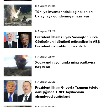
8 Avqust 22:04
Türkiyə inventarındakı ağır silahları
Ukraynaya göndərməyə hazırlaşır
8 Avqust 21:26
Prezident İlham Əliyev Vaşinqton Zirvə
Görüşünün ildönümü münasibətilə ABŞ
Prezidentinə məktub ünvanladı
8 Avqust 21:04
Xocavənd rayonunda mina partlayışı
baş verdi
8 Avqust 20:21
Prezident İlham Əliyevlə Trampın telefon
danışığında TRIPP layihəsinin
əhəmiyyəti vurğulandı