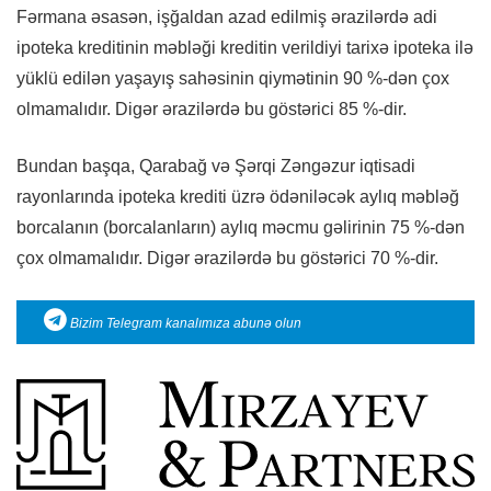
Fərmana əsasən, işğaldan azad edilmiş ərazilərdə adi
ipoteka kreditinin məbləği kreditin verildiyi tarixə ipoteka ilə
yüklü edilən yaşayış sahəsinin qiymətinin 90 %-dən çox
olmamalıdır. Digər ərazilərdə bu göstərici 85 %-dir.
Bundan başqa, Qarabağ və Şərqi Zəngəzur iqtisadi
rayonlarında ipoteka krediti üzrə ödəniləcək aylıq məbləğ
borcalanın (borcalanların) aylıq məcmu gəlirinin 75 %-dən
çox olmamalıdır. Digər ərazilərdə bu göstərici 70 %-dir.
Bizim Telegram kanalımıza abunə olun