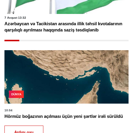
7 Avqust 13:32
Azərbaycan və Tacikistan arasında illik təhsil kvotalarının
qarşılıqlı ayrılması haqqında saziş təsdiqlənib
DÜNYA
10:04
Hörmüz boğazının açılması üçün yeni şərtlər irəli sürüldü
Ardını oxu