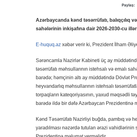
Paylaş:
Azərbaycanda kənd təsərrüfatı, balıqçılıq və
sahələrinin inkişafına dair 2026-2030-cu ill
E-huquq.az
xəbər verir ki, Prezident İlham Əl
Sərəncamla Nazirlər Kabineti üç ay müddətində 
təsərrüfatı məhsullarının istehsalı və emalı sa
barədə; həmçinin altı ay müddətində Dövlət Pr
heyvandarlıq məhsullarının istehsalı təsərrüfat
torpaqların kateqoriyasının, yaxud məqsədli təyi
barədə ildə bir dəfə Azərbaycan Prezidentinə 
Kənd Təsərrüfatı Nazirliyi buğda, pambıq və hey
yaradılması nəzərdə tutulan ərazi vahidlərinin
Prezidentinə məlumat verməlidir.