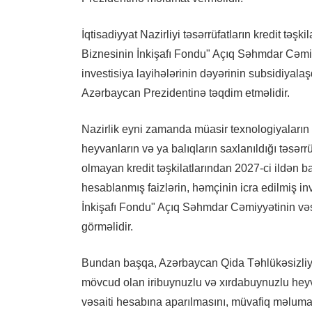
İqtisadiyyat Nazirliyi təsərrüfatların kredit təş
Biznesinin İnkişafı Fondu" Açıq Səhmdar Cəmiyyə
investisiya layihələrinin dəyərinin subsidiyalaşd
Azərbaycan Prezidentinə təqdim etməlidir.
Nazirlik eyni zamanda müasir texnologiyaların 
heyvanların və ya balıqların saxlanıldığı təsərr
olmayan kredit təşkilatlarından 2027-ci ildən b
hesablanmış faizlərin, həmçinin icra edilmiş in
İnkişafı Fondu" Açıq Səhmdar Cəmiyyətinin vəsa
görməlidir.
Bundan başqa, Azərbaycan Qida Təhlükəsizliyi 
mövcud olan iribuynuzlu və xırdabuynuzlu heyva
vəsaiti hesabına aparılmasını, müvafiq məlumat