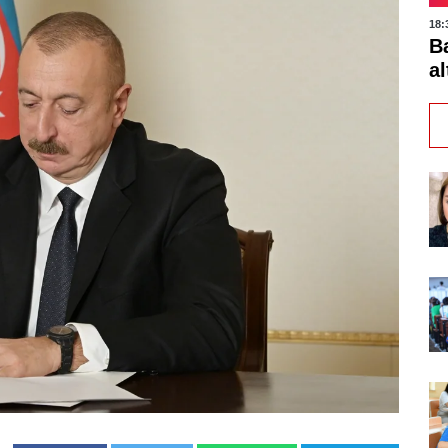
18:
B
al