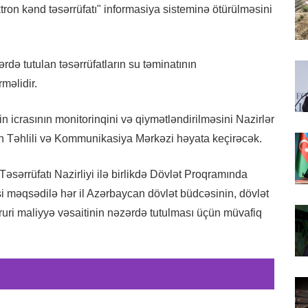
tron kənd təsərrüfatı" informasiya sisteminə ötürülməsini
rdə tutulan təsərrüfatların su təminatının
məlidir.
 icrasının monitorinqini və qiymətləndirilməsini Nazirlər
arın Təhlili və Kommunikasiya Mərkəzi həyata keçirəcək.
 Təsərrüfatı Nazirliyi ilə birlikdə Dövlət Proqramında
si məqsədilə hər il Azərbaycan dövlət büdcəsinin, dövlət
əruri maliyyə vəsaitinin nəzərdə tutulması üçün müvafiq