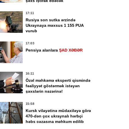
şəxs iştirak edəcək
17:11
Rusiya son sutka ərzində
Ukraynaya məxsus 1 155 PUA
vurub
17:03
Pensiya alanlara
ŞAD XƏBƏR
16:11
Özəl məhkəmə eksperti qismində
fəaliyyət göstərmək istəyən
şəxslərin nəzərinə!
15:58
Kursk vilayətinə müdaxiləyə görə
470-dən çox ukraynalı hərbçi
həbs cəzasına məhkum edilib