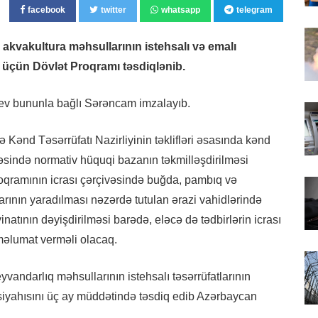
facebook
twitter
whatsapp
telegram
 akvakultura məhsullarının istehsalı və emalı
ər üçün Dövlət Proqramı təsdiqlənib.
iyev bununla bağlı Sərəncam imzalayıb.
Kənd Təsərrüfatı Nazirliyinin təklifləri əsasında kənd
həsində normativ hüquqi bazanın təkmilləşdirilməsi
oqramının icrası çərçivəsində buğda, pambıq və
larının yaradılması nəzərdə tutulan ərazi vahidlərində
natının dəyişdirilməsi barədə, eləcə də tədbirlərin icrası
məlumat verməli olacaq.
vandarlıq məhsullarının istehsalı təsərrüfatlarının
 siyahısını üç ay müddətində təsdiq edib Azərbaycan