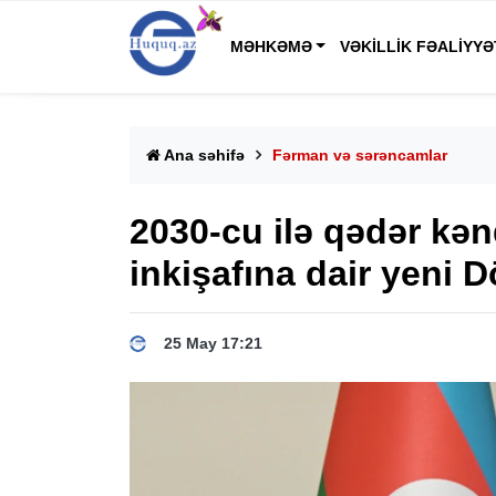
MƏHKƏMƏ
VƏKILLIK FƏALIYYƏ
Ana səhifə
Fərman və sərəncamlar
2030-cu ilə qədər kən
inkişafına dair yeni 
25 May 17:21