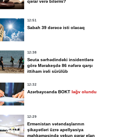
qərar verə bilərmi?
12:51
Sabah 39 dərəcə isti olacaq
12:38
Seuta sərhədindəki insidentlərə
görə Mərakeşdə 86 nəfərə qarşı
ittiham irəli sürülüb
12:32
Azərbaycanda BOKT
ləğv olundu
vqust 13:34
5 Avqust 13:32
zərbaycanda yaş
Azərbaycanda
hdudiyyəti tətbiq
uşaqların sosial
12:29
ilən sosial şəbəkə
şəbəkələrdə qeydiyyat
Ermənistan vətəndaşlarının
şikayətləri üzrə apellyasiya
atformalarının
ilə bağlı yeni tələblər
məhkəməsində yekun qərar elan