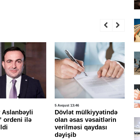
5 Avqust 13:46
5 A
 Aslanbəyli
Dövlət mülkiyyətində
A
 ordeni ilə
olan əsas vəsaitlərin
mə
ildi
verilməsi qaydası
ed
dəyişib
pl