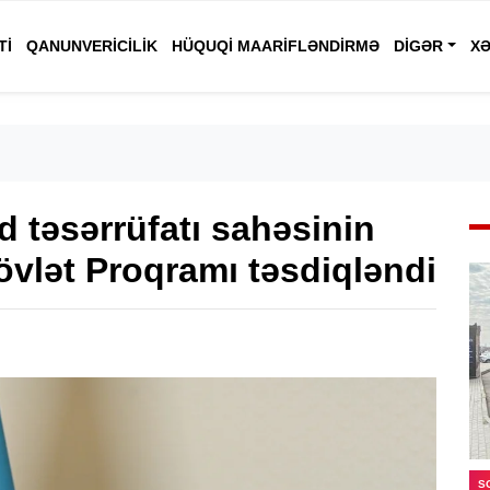
TI
QANUNVERICILIK
HÜQUQI MAARIFLƏNDIRMƏ
DIGƏR
XƏ
d təsərrüfatı sahəsinin
Dövlət Proqramı təsdiqləndi
S