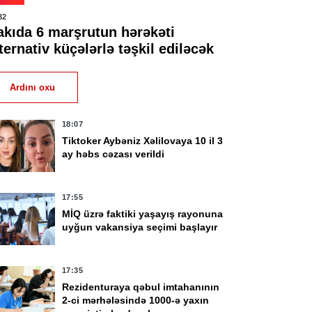
32
akıda 6 marşrutun hərəkəti
ternativ küçələrlə təşkil ediləcək
Ardını oxu
18:07
Tiktoker Aybəniz Xəlilovaya 10 il 3
ay həbs cəzası verildi
17:55
MİQ üzrə faktiki yaşayış rayonuna
uyğun vakansiya seçimi başlayır
17:35
Rezidenturaya qəbul imtahanının
2-ci mərhələsində 1000-ə yaxın