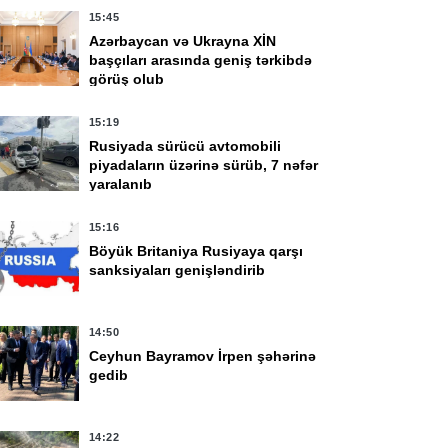
15:45
Azərbaycan və Ukrayna XİN
başçıları arasında geniş tərkibdə
görüş olub
15:19
Rusiyada sürücü avtomobili
piyadaların üzərinə sürüb, 7 nəfər
yaralanıb
15:16
Böyük Britaniya Rusiyaya qarşı
sanksiyaları genişləndirib
14:50
Ceyhun Bayramov İrpen şəhərinə
gedib
14:22