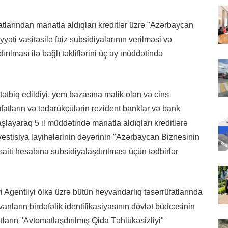
kilatlarından manatla aldıqları kreditlər üzrə "Azərbaycan
ti vasitəsilə faiz subsidiyalarının verilməsi və
ırılması ilə bağlı təkliflərini üç ay müddətində
tətbiq edildiyi, yem bazasına malik olan və cins
üfatların və tədarükçülərin rezident banklar və bank
aşlayaraq 5 il müddətində manatla aldıqları kreditlərə
vestisiya layihələrinin dəyərinin "Azərbaycan Biznesinin
iti hesabına subsidiyalaşdırılması üçün tədbirlər
Agentliyi ölkə üzrə bütün heyvandarlıq təsərrüfatlarında
nların birdəfəlik identifikasiyasının dövlət büdcəsinin
ların "Avtomatlaşdırılmış Qida Təhlükəsizliyi"