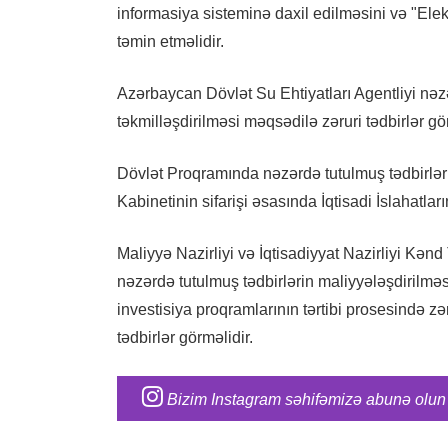
informasiya sisteminə daxil edilməsini və "Elek
təmin etməlidir.
Azərbaycan Dövlət Su Ehtiyatları Agentliyi nəzə
təkmilləşdirilməsi məqsədilə zəruri tədbirlər gör
Dövlət Proqramında nəzərdə tutulmuş tədbirlərin
Kabinetinin sifarişi əsasında İqtisadi İslahatl
Maliyyə Nazirliyi və İqtisadiyyat Nazirliyi Kənd
nəzərdə tutulmuş tədbirlərin maliyyələşdirilmə
investisiya proqramlarının tərtibi prosesində z
tədbirlər görməlidir.
Bizim Instagram səhifəmizə abunə olun