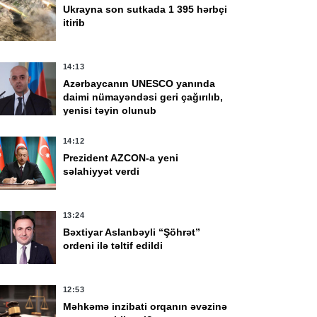
Ukrayna son sutkada 1 395 hərbçi
itirib
14:13
Azərbaycanın UNESCO yanında
daimi nümayəndəsi geri çağırılıb,
yenisi təyin olunub
14:12
Prezident AZCON-a yeni
səlahiyyət verdi
13:24
Bəxtiyar Aslanbəyli “Şöhrət”
ordeni ilə təltif edildi
12:53
Məhkəmə inzibati orqanın əvəzinə