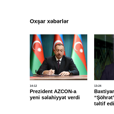
Oxşar xəbərlər
14:12
13:24
n UNESCO
Prezident AZCON-a
Bəxtiyar
yeni səlahiyyət verdi
“Şöhrət”
geri
təltif ed
si təyin