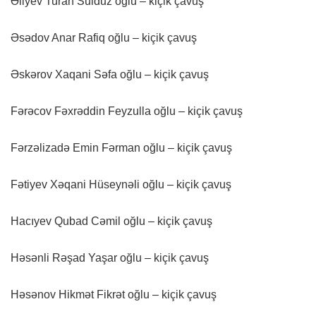
Əliyev Turan Sulduz oğlu – kiçik çavuş
Əsədov Anar Rafiq oğlu – kiçik çavuş
Əskərov Xaqani Səfa oğlu – kiçik çavuş
Fərəcov Fəxrəddin Feyzulla oğlu – kiçik çavuş
Fərzəlizadə Emin Fərman oğlu – kiçik çavuş
Fətiyev Xəqani Hüseynəli oğlu – kiçik çavuş
Hacıyev Qubad Cəmil oğlu – kiçik çavuş
Həsənli Rəşad Yaşar oğlu – kiçik çavuş
Həsənov Hikmət Fikrət oğlu – kiçik çavuş