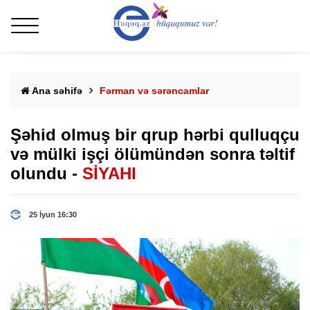
Ana səhifə
Fərman və sərəncamlar
Şəhid olmuş bir qrup hərbi qulluqçu
və mülki işçi ölümündən sonra təltif
olundu -
SİYAHI
25 İyun 16:30