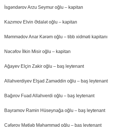
İsgəndərov Arzu Seymur oğlu – kapitan
Kazımov Elvin Ədalət oğlu – kapitan
Məmmədov Anar Kərəm oğlu – tibb xidməti kapitanı
Nəcəfov İlkin Misir oğlu – kapitan
Ağayev Elçin Zakir oğlu – baş leytenant
Allahverdiyev Elşad Zaməddin oğlu – baş leytenant
Bağırov Fuad Allahverdi oğlu – baş leytenant
Bayramov Ramin Hüseynağa oğlu – baş leytenant
Cəfərov Mətləb Məhəmməd oğlu – baş leytenant