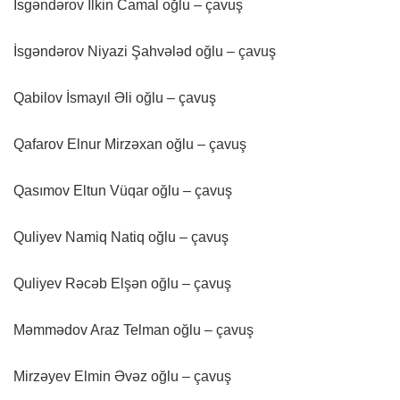
İsgəndərov İlkin Camal oğlu – çavuş
İsgəndərov Niyazi Şahvələd oğlu – çavuş
Qabilov İsmayıl Əli oğlu – çavuş
Qafarov Elnur Mirzəxan oğlu – çavuş
Qasımov Eltun Vüqar oğlu – çavuş
Quliyev Namiq Natiq oğlu – çavuş
Quliyev Rəcəb Elşən oğlu – çavuş
Məmmədov Araz Telman oğlu – çavuş
Mirzəyev Elmin Əvəz oğlu – çavuş