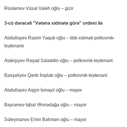
Rüstəmov Vüsal Valeh oğlu – gizir
3-cü dərəcəli "Vətənə xidmətə görə" ordeni ilə
Abdullayev Rasim Yaqub oğlu – tibb xidməti polkovnik-
leytenantı
Atakişiyev Rəşad Saləddin oğlu – polkovnik-leytenant
Baxşəliyev Qərib İnqilab oğlu – polkovnik-leytenant
Abdullayev Aqşin İsmayıl oğlu – mayor
Bayramov İqbal Əhmədağa oğlu – mayor
Süleymanov Emin Bəhmən oğlu – mayor