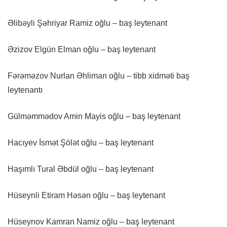
Əlibəyli Şəhriyar Ramiz oğlu – baş leytenant
Əzizov Elgün Elman oğlu – baş leytenant
Fərəməzov Nurlan Əhliman oğlu – tibb xidməti baş
leytenantı
Gülməmmədov Amin Mayis oğlu – baş leytenant
Hacıyev İsmət Şölət oğlu – baş leytenant
Haşımlı Tural Əbdül oğlu – baş leytenant
Hüseynli Etiram Həsən oğlu – baş leytenant
Hüseynov Kamran Namiz oğlu – baş leytenant