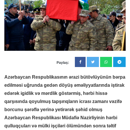
Paylaş:
Azərbaycan Respublikasının ərazi bütövlüyünün bərpa
edilməsi uğrunda gedən döyüş əməliyyatlarında iştirak
edərək igidlik və mərdlik göstərmiş, hərbi hissə
qarşısında qoyulmuş tapşırıqların icrası zamanı vəzifə
borcunu şərəflə yerinə yetirərək şəhid olmuş
Azərbaycan Respublikası Müdafiə Nazirliyinin hərbi
qulluqçuları və mülki işçiləri ölümündən sonra təltif