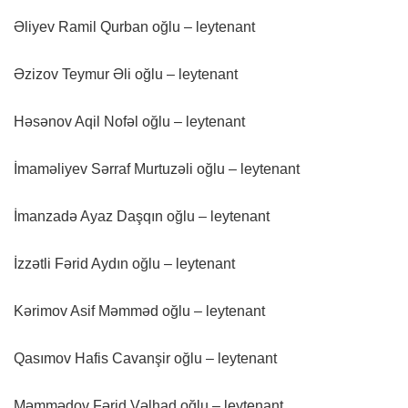
Əliyev Ramil Qurban oğlu – leytenant
Əzizov Teymur Əli oğlu – leytenant
Həsənov Aqil Nofəl oğlu – leytenant
İmaməliyev Sərraf Murtuzəli oğlu – leytenant
İmanzadə Ayaz Daşqın oğlu – leytenant
İzzətli Fərid Aydın oğlu – leytenant
Kərimov Asif Məmməd oğlu – leytenant
Qasımov Hafis Cavanşir oğlu – leytenant
Məmmədov Fərid Vəlhad oğlu – leytenant