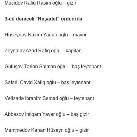
Məcidov Rafiq Rasim oğlu – gizir
3-cü dərəcəli "Rəşadət" ordeni ilə
Hüseynov Nazim Yaqub oğlu – mayor
Zeynalov Azad Rafiq oğlu – kapitan
Gülüşov Tərlan Salman oğlu – baş leytenant
Səfərli Cavid Xaliq oğlu – baş leytenant
Vəlizadə İbrahim Səməd oğlu – leytenant
Abbasov İntiqam Yavər oğlu – baş gizir
Məmmədov Kənan Hüseyn oğlu – gizir