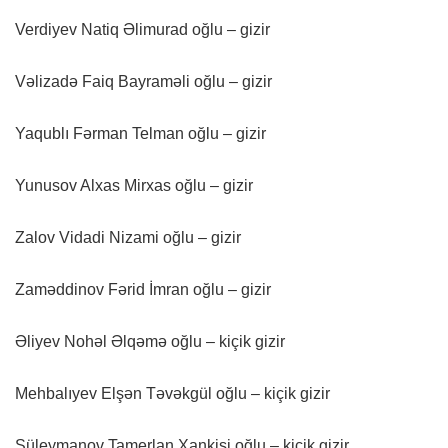
Verdiyev Natiq Əlimurad oğlu – gizir
Vəlizadə Faiq Bayraməli oğlu – gizir
Yaqublı Fərman Telman oğlu – gizir
Yunusov Alxas Mirxas oğlu – gizir
Zalov Vidadi Nizami oğlu – gizir
Zaməddinov Fərid İmran oğlu – gizir
Əliyev Nohəl Əlqəmə oğlu – kiçik gizir
Mehbalıyev Elşən Təvəkgül oğlu – kiçik gizir
Süleymanov Tamerlan Xankişi oğlu – kiçik gizir