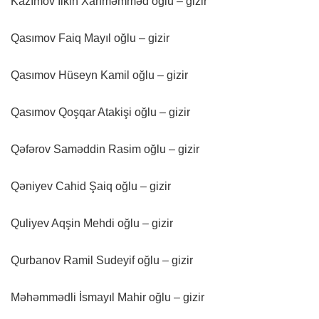
Kazımov İlkin Xanməmməd oğlu – gizir
Qasımov Faiq Mayıl oğlu – gizir
Qasımov Hüseyn Kamil oğlu – gizir
Qasımov Qoşqar Atakişi oğlu – gizir
Qəfərov Saməddin Rasim oğlu – gizir
Qəniyev Cahid Şaiq oğlu – gizir
Quliyev Aqşin Mehdi oğlu – gizir
Qurbanov Ramil Sudeyif oğlu – gizir
Məhəmmədli İsmayıl Mahir oğlu – gizir