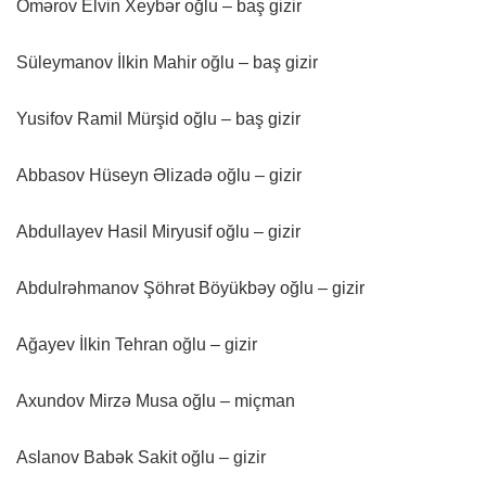
Ömərov Elvin Xeybər oğlu – baş gizir
Süleymanov İlkin Mahir oğlu – baş gizir
Yusifov Ramil Mürşid oğlu – baş gizir
Abbasov Hüseyn Əlizadə oğlu – gizir
Abdullayev Hasil Miryusif oğlu – gizir
Abdulrəhmanov Şöhrət Böyükbəy oğlu – gizir
Ağayev İlkin Tehran oğlu – gizir
Axundov Mirzə Musa oğlu – miçman
Aslanov Babək Sakit oğlu – gizir