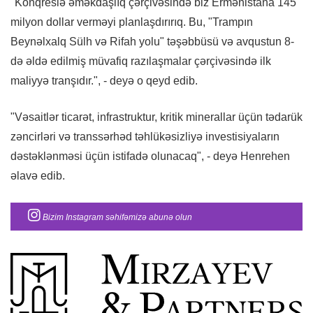
"Konqreslə əməkdaşlıq çərçivəsində biz Ermənistana 145
milyon dollar verməyi planlaşdırırıq. Bu, "Trampın
Beynəlxalq Sülh və Rifah yolu" təşəbbüsü və avqustun 8-
də əldə edilmiş müvafiq razılaşmalar çərçivəsində ilk
maliyyə tranşıdır.", - deyə o qeyd edib.
"Vəsaitlər ticarət, infrastruktur, kritik minerallar üçün tədarük
zəncirləri və transsərhəd təhlükəsizliyə investisiyaların
dəstəklənməsi üçün istifadə olunacaq", - deyə Henrehen
əlavə edib.
Bizim Instagram səhifəmizə abunə olun