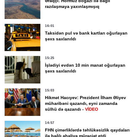
Əraqçi: Hörmüz boğazı ilə bağlı
razılaşmaya yaxınlaşmışıq
16:01
Taksidən pul və bank kartları oğurlayan
şəxs saxlanıldı
15:25
İşlədiyi evdən 10 min manat oğurlayan
şəxs saxlanıldı
15:03
Hikmət Hacıyev: Prezident İlham Əliyev
müharibəni qazandı, eyni zamanda
sülhü də qazandı -
VİDEO
14:57
FHN çimərliklərdə təhlükəsizlik qaydaları
ilə bağlı əhaliyə müraciət etdi