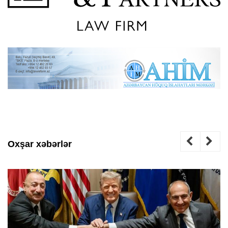
Oxşar xəbərlər