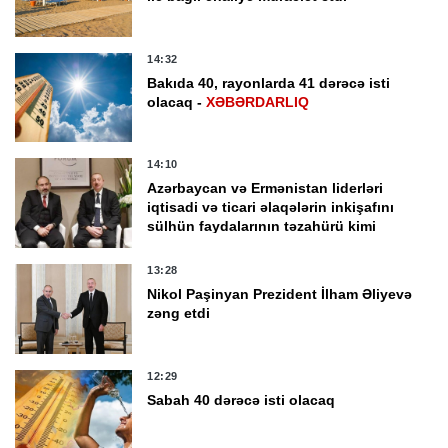
14:32
Bakıda 40, rayonlarda 41 dərəcə isti
olacaq -
XƏBƏRDARLIQ
14:10
Azərbaycan və Ermənistan liderləri
iqtisadi və ticari əlaqələrin inkişafını
sülhün faydalarının təzahürü kimi
qiymətləndirib
13:28
Nikol Paşinyan Prezident İlham Əliyevə
zəng etdi
12:29
Sabah 40 dərəcə isti olacaq