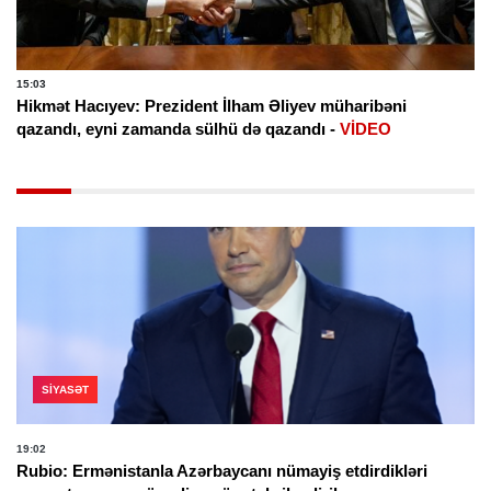
15:03
Hikmət Hacıyev: Prezident İlham Əliyev müharibəni
qazandı, eyni zamanda sülhü də qazandı -
VİDEO
SIYASƏT
19:02
Rubio: Ermənistanla Azərbaycanı nümayiş etdirdikləri