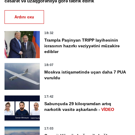
cəsarət və uzaqgörənliyə görə təbrik edirik
Ardını oxu
18:32
Trampla Paşinyan TRIPP layihəsinin
icrasının hazırkı vəziyyətini müzakirə
ediblər
18:07
Moskva istiqamətində uçan daha 7 PUA
vuruldu
17:42
Sabunçuda 29 kiloqramdan artıq
narkotik vasitə aşkarlandı -
VİDEO
17:03