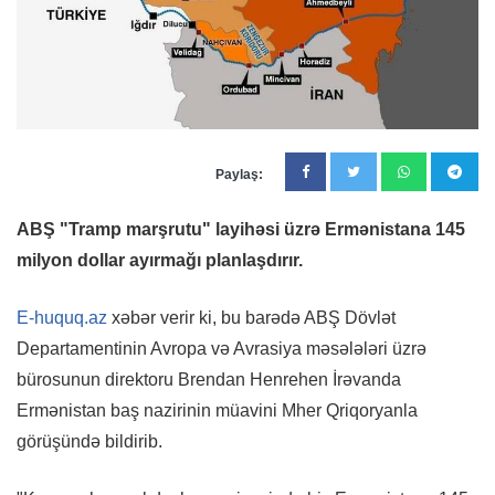
Paylaş:
ABŞ "Tramp marşrutu" layihəsi üzrə Ermənistana 145
milyon dollar ayırmağı planlaşdırır.
E-huquq.az
xəbər verir ki, bu barədə ABŞ Dövlət
Departamentinin Avropa və Avrasiya məsələləri üzrə
bürosunun direktoru Brendan Henrehen İrəvanda
Ermənistan baş nazirinin müavini Mher Qriqoryanla
görüşündə bildirib.