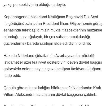
yaxşı perspektivlərin olduğunu deyib.
Kopenhagendə Niderland Krallığının Baş naziri Dik Sxof
ilə görüşünü xatırladan Prezident İlham Əliyev həmin görüş
əsnasında tərəfdaşlığımızın müxtəlif aspektlərinin müzakirə
olunduğunu vurğulayıb, bir çox sahədə əməkdaşlığı
gücləndirmək barədə razılığın əldə edildiyini bildirib.
Hazırda Niderland şirkətlərinin Azərbaycanda müxtəlif
istiqamətlər üzrə fəaliyyət göstərdiyini deyən dövlət başçısı
gələcəkdə onların sayının çoxalacağına ümidvar olduğunu
ifadə edib.
Qəbula görə minnətdarlığını bildirən səfir Niderlandın Kralı
Villem-Aleksandrın salamlarını dövlət başçısına çatdırıb.