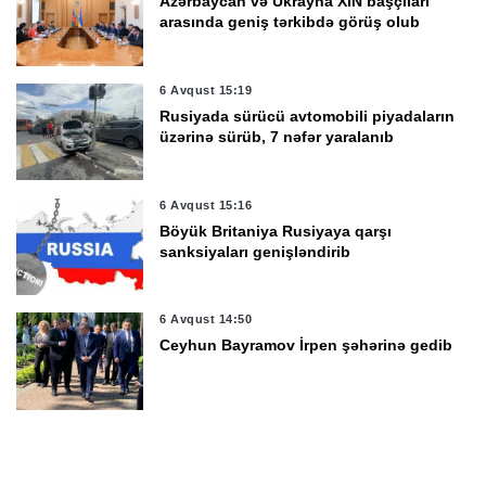
Azərbaycan və Ukrayna XİN başçıları
arasında geniş tərkibdə görüş olub
6 Avqust 15:19
Rusiyada sürücü avtomobili piyadaların
üzərinə sürüb, 7 nəfər yaralanıb
6 Avqust 15:16
Böyük Britaniya Rusiyaya qarşı
sanksiyaları genişləndirib
6 Avqust 14:50
Ceyhun Bayramov İrpen şəhərinə gedib
6 Avqust 14:22
Ukrayna son sutkada 1 395 hərbçi itirib