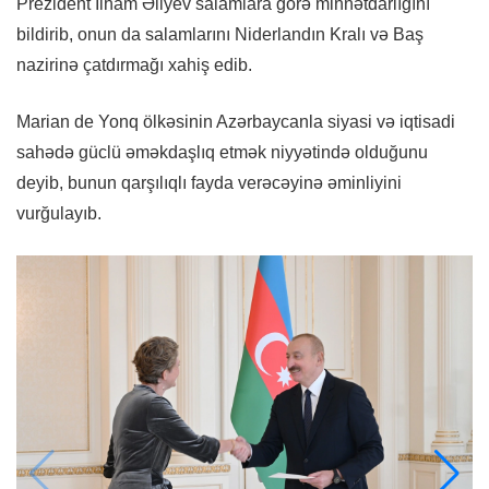
Prezident İlham Əliyev salamlara görə minnətdarlığını
bildirib, onun da salamlarını Niderlandın Kralı və Baş
nazirinə çatdırmağı xahiş edib.
Marian de Yonq ölkəsinin Azərbaycanla siyasi və iqtisadi
sahədə güclü əməkdaşlıq etmək niyyətində olduğunu
deyib, bunun qarşılıqlı fayda verəcəyinə əminliyini
vurğulayıb.