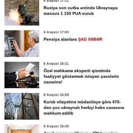
6 Avqust 17:11
Rusiya son sutka ərzində Ukraynaya
məxsus 1 155 PUA vurub
6 Avqust 17:03
Pensiya alanlara
ŞAD XƏBƏR
6 Avqust 16:11
Özəl məhkəmə eksperti qismində
fəaliyyət göstərmək istəyən şəxslərin
nəzərinə!
6 Avqust 15:58
Kursk vilayətinə müdaxiləyə görə 470-
dən çox ukraynalı hərbçi həbs cəzasına
məhkum edilib
6 Avqust 15:45