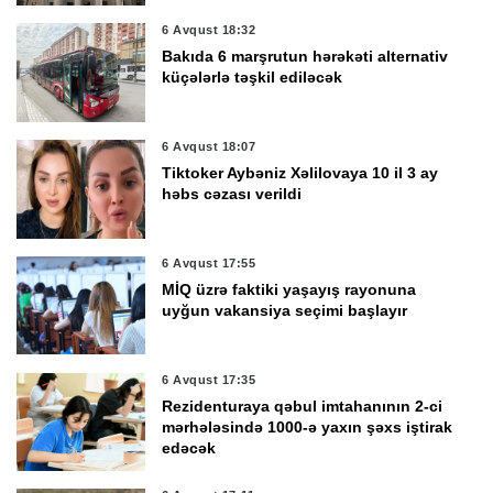
6 Avqust 18:32
Bakıda 6 marşrutun hərəkəti alternativ
küçələrlə təşkil ediləcək
6 Avqust 18:07
Tiktoker Aybəniz Xəlilovaya 10 il 3 ay
həbs cəzası verildi
6 Avqust 17:55
MİQ üzrə faktiki yaşayış rayonuna
uyğun vakansiya seçimi başlayır
6 Avqust 17:35
Rezidenturaya qəbul imtahanının 2-ci
mərhələsində 1000-ə yaxın şəxs iştirak
edəcək