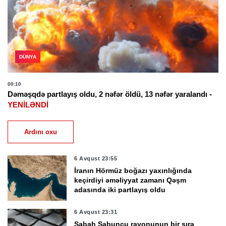
DÜNYA
00:10
Dəməşqdə partlayış oldu, 2 nəfər öldü, 13 nəfər yaralandı -
YENİLƏNDİ
Ardını oxu
6 Avqust 23:55
İranın Hörmüz boğazı yaxınlığında
keçirdiyi əməliyyat zamanı Qəşm
adasında iki partlayış oldu
6 Avqust 23:31
Sabah Sabunçu rayonunun bir sıra