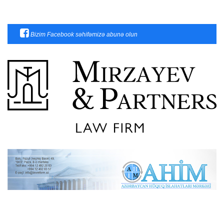
Bizim Facebook səhifəmizə abunə olun