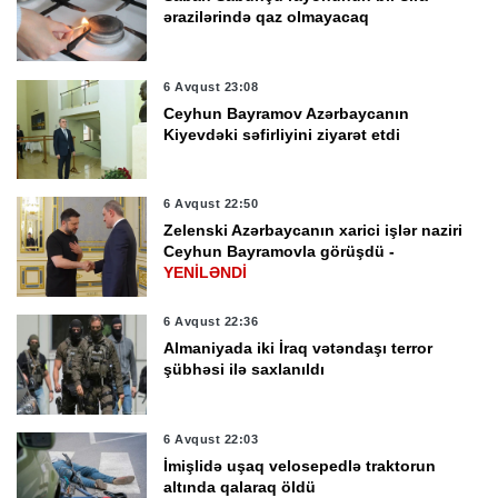
ərazilərində qaz olmayacaq
6 Avqust 23:08
Ceyhun Bayramov Azərbaycanın
Kiyevdəki səfirliyini ziyarət etdi
6 Avqust 22:50
Zelenski Azərbaycanın xarici işlər naziri
Ceyhun Bayramovla görüşdü -
YENİLƏNDİ
6 Avqust 22:36
Almaniyada iki İraq vətəndaşı terror
şübhəsi ilə saxlanıldı
6 Avqust 22:03
İmişlidə uşaq velosepedlə traktorun
altında qalaraq öldü