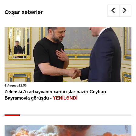
Oxşar xəbərlər
6 Avqust 22:50
Zelenski Azərbaycanın xarici işlər naziri Ceyhun
Bayramovla görüşdü -
YENİLƏNDİ