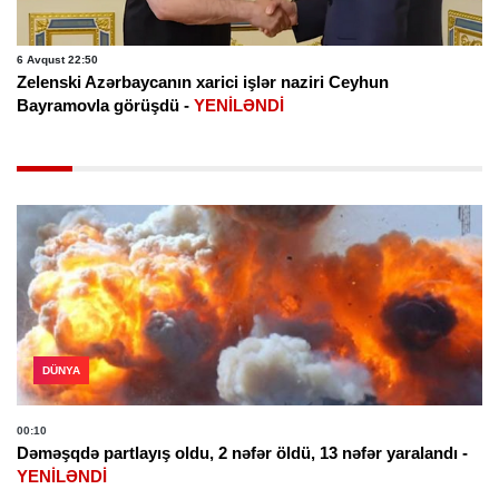
6 Avqust 22:50
Zelenski Azərbaycanın xarici işlər naziri Ceyhun
Bayramovla görüşdü -
YENİLƏNDİ
DÜNYA
00:10
Dəməşqdə partlayış oldu, 2 nəfər öldü, 13 nəfər yaralandı -
YENİLƏNDİ