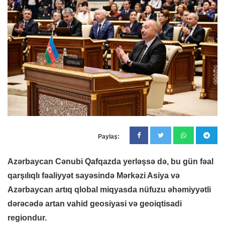
Paylaş:
Azərbaycan Cənubi Qafqazda yerləşsə də, bu gün fəal
qarşılıqlı fəaliyyət sayəsində Mərkəzi Asiya və
Azərbaycan artıq qlobal miqyasda nüfuzu əhəmiyyətli
dərəcədə artan vahid geosiyasi və geoiqtisadi
regiondur.