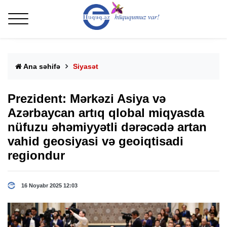
Ana səhifə
Siyasət
Prezident: Mərkəzi Asiya və
Azərbaycan artıq qlobal miqyasda
nüfuzu əhəmiyyətli dərəcədə artan
vahid geosiyasi və geoiqtisadi
regiondur
16 Noyabr 2025 12:03