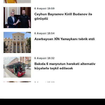
6 Avqust 19:59
Ceyhun Bayramov Kirill Budanov ilə
görüşdü
6 Avqust 18:54
Azərbaycan XİN Yamaykanı təbrik etdi
6 Avqust 18:32
Bakıda 6 marşrutun hərəkəti alternativ
küçələrlə təşkil ediləcək
6 Avqust 18:07
Tiktoker Aybəniz Xəlilovaya 10 il 3 ay
həbs cəzası verildi