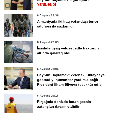
YENİLƏNDİ
6 Avqust 22:36
Almaniyada iki İraq vətəndaşı terror
şübhəsi ilə saxlanıldı
6 Avqust 22:03
İmişlidə uşaq velosepedlə traktorun
altında qalaraq öldü
6 Avqust 21:06
Ceyhun Bayramov: Zelenski Ukraynaya
göstərdiyi humanitar yardımla bağlı
Prezident İlham Əliyevə təşəkkür edib
6 Avqust 20:16
Pirşağıda dənizdə batan şəxsin
axtarışları davam etdirilir