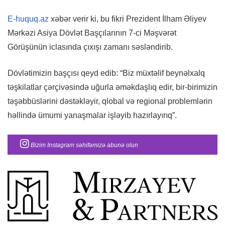
E-huquq.az
xəbər verir ki, bu fikri Prezident İlham Əliyev
Mərkəzi Asiya Dövlət Başçılarının 7-ci Məşvərət
Görüşünün iclasında çıxışı zamanı səsləndirib.
Dövlətimizin başçısı qeyd edib: “Biz müxtəlif beynəlxalq
təşkilatlar çərçivəsində uğurla əməkdaşlıq edir, bir-birimizin
təşəbbüslərini dəstəkləyir, qlobal və regional problemlərin
həllində ümumi yanaşmalar işləyib hazırlayırıq”.
Bizim Instagram səhifəmizə abunə olun