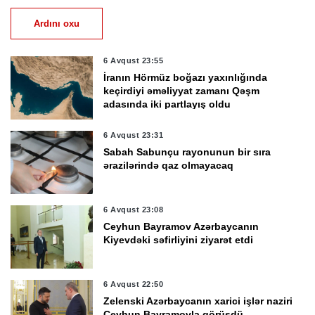
Ardını oxu
6 Avqust 23:55
İranın Hörmüz boğazı yaxınlığında
keçirdiyi əməliyyat zamanı Qəşm
adasında iki partlayış oldu
6 Avqust 23:31
Sabah Sabunçu rayonunun bir sıra
ərazilərində qaz olmayacaq
6 Avqust 23:08
Ceyhun Bayramov Azərbaycanın
Kiyevdəki səfirliyini ziyarət etdi
6 Avqust 22:50
Zelenski Azərbaycanın xarici işlər naziri
Ceyhun Bayramovla görüşdü -