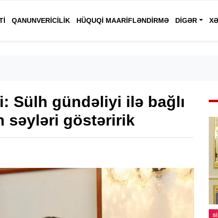
TI
QANUNVERICILIK
HÜQUQI MAARIFLƏNDIRMƏ
DIGƏR
XƏ
: Sülh gündəliyi ilə bağlı
 səyləri göstəririk
S