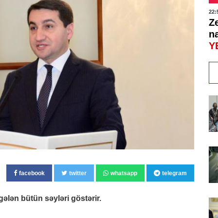
22:
Ze
n
Y
facebook
twitter
whatsapp
telegram
gələn bütün səyləri göstərir.