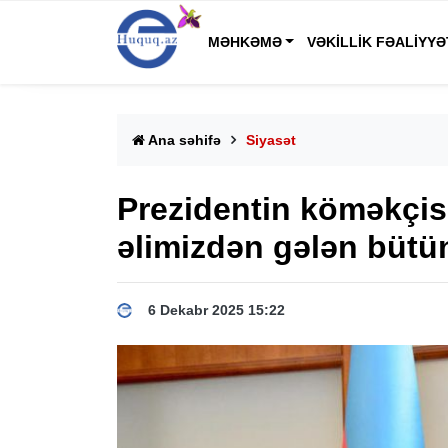
MƏHKƏMƏ
VƏKILLIK FƏALIYYƏ
Ana səhifə
Siyasət
Prezidentin köməkçisi
əlimizdən gələn bütün
6 Dekabr 2025 15:22