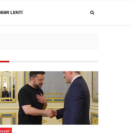
BƏR LENTI
IYASƏT