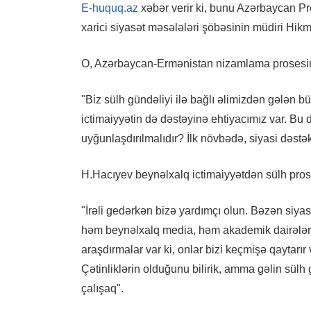
E-huquq.az
xəbər verir ki, bunu Azərbaycan Pr
xarici siyasət məsələləri şöbəsinin müdiri H
O, Azərbaycan-Ermənistan nizamlama prosesində
"Biz sülh gündəliyi ilə bağlı əlimizdən gələn b
ictimaiyyətin də dəstəyinə ehtiyacımız var. B
uyğunlaşdırılmalıdır? İlk növbədə, siyasi dəstək 
H.Hacıyev beynəlxalq ictimaiyyətdən sülh pro
"İrəli gedərkən bizə yardımçı olun. Bəzən siya
həm beynəlxalq media, həm akademik dairələr, 
araşdırmalar var ki, onlar bizi keçmişə qaytarır
Çətinliklərin olduğunu bilirik, amma gəlin sü
çalışaq".