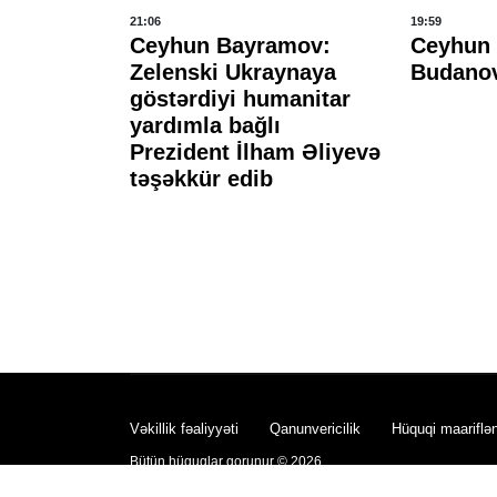
21:06
19:59
baycanın
Ceyhun Bayramov:
Ceyhun 
iri
Zelenski Ukraynaya
Budanov
movla
göstərdiyi humanitar
İLƏNDİ
yardımla bağlı
Prezident İlham Əliyevə
təşəkkür edib
Vəkillik fəaliyyəti
Qanunvericilik
Hüquqi maariflə
Bütün hüquqlar qorunur © 2026