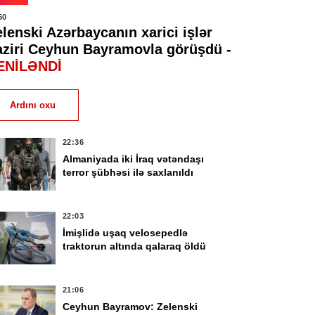
50
lenski Azərbaycanın xarici işlər
aziri Ceyhun Bayramovla görüşdü -
ENİLƏNDİ
Ardını oxu
22:36
Almaniyada iki İraq vətəndaşı
terror şübhəsi ilə saxlanıldı
22:03
İmişlidə uşaq velosepedlə
traktorun altında qalaraq öldü
21:06
Ceyhun Bayramov: Zelenski