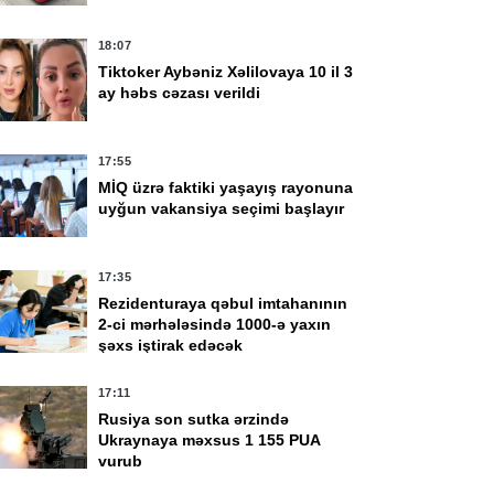
18:07
Tiktoker Aybəniz Xəlilovaya 10 il 3
ay həbs cəzası verildi
17:55
MİQ üzrə faktiki yaşayış rayonuna
uyğun vakansiya seçimi başlayır
17:35
Rezidenturaya qəbul imtahanının
2-ci mərhələsində 1000-ə yaxın
şəxs iştirak edəcək
17:11
Rusiya son sutka ərzində
Ukraynaya məxsus 1 155 PUA
vurub