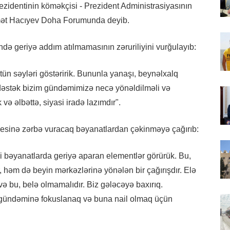
ezidentinin köməkçisi - Prezident Administrasiyasının
ikmət Hacıyev Doha Forumunda deyib.
 geriyə addım atılmamasının zəruriliyini vurğulayıb:
ütün səyləri göstəririk. Bununla yanaşı, beynəlxalq
u dəstək bizim gündəmimizə necə yönəldilməli və
və əlbəttə, siyasi iradə lazımdır".
sesinə zərbə vuracaq bəyanatlardan çəkinməyə çağırıb:
si bəyanatlarda geriyə aparan elementlər görürük. Bu,
həm də beyin mərkəzlərinə yönələn bir çağırışdır. Elə
 və bu, belə olmamalıdır. Biz gələcəyə baxırıq.
lh gündəminə fokuslanaq və buna nail olmaq üçün