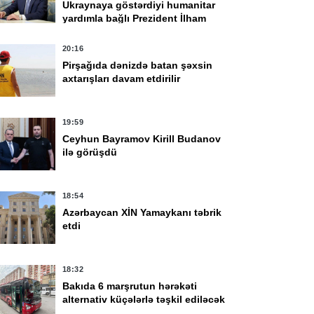
Ukraynaya göstərdiyi humanitar
yardımla bağlı Prezident İlham
Əliyevə təşəkkür edib
20:16
Pirşağıda dənizdə batan şəxsin
axtarışları davam etdirilir
19:59
Ceyhun Bayramov Kirill Budanov
ilə görüşdü
18:54
Azərbaycan XİN Yamaykanı təbrik
etdi
18:32
Bakıda 6 marşrutun hərəkəti
alternativ küçələrlə təşkil ediləcək