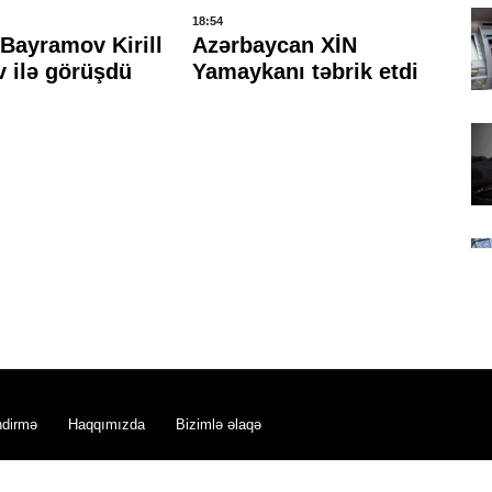
18:54
15:
Bayramov Kirill
Azərbaycan XİN
A
 ilə görüşdü
Yamaykanı təbrik etdi
Xİ
ge
o
ndirmə
Haqqımızda
Bizimlə əlaqə