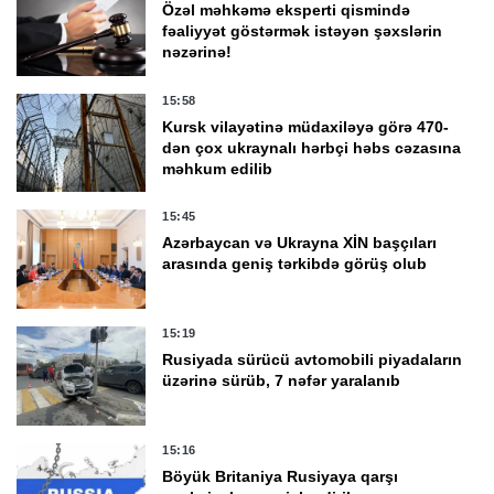
Özəl məhkəmə eksperti qismində
fəaliyyət göstərmək istəyən şəxslərin
nəzərinə!
15:58
Kursk vilayətinə müdaxiləyə görə 470-
dən çox ukraynalı hərbçi həbs cəzasına
məhkum edilib
15:45
Azərbaycan və Ukrayna XİN başçıları
arasında geniş tərkibdə görüş olub
15:19
Rusiyada sürücü avtomobili piyadaların
üzərinə sürüb, 7 nəfər yaralanıb
15:16
Böyük Britaniya Rusiyaya qarşı