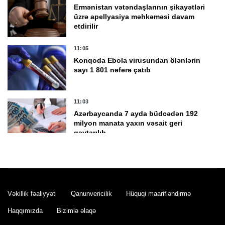
Ermənistan vətəndaşlarının şikayətləri
üzrə apellyasiya məhkəməsi davam
etdirilir
11:05
Konqoda Ebola virusundan ölənlərin
sayı 1 801 nəfərə çatıb
11:03
Azərbaycanda 7 ayda büdcədən 192
milyon manata yaxın vəsait geri
qaytarılıb
10:58
FHN küləkli havada çimərliklərə
gedənlərə müraciət edib
Vəkillik fəaliyyəti
Qanunvericilik
Hüquqi maarifləndirmə
10:42
Haqqımızda
Bizimlə əlaqə
ADY Bakı-Tbilisi-Bakı marşrutu üzrə bilet