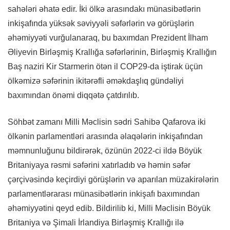
sahələri əhatə edir. İki ölkə arasındakı münasibətlərin
inkişafında yüksək səviyyəli səfərlərin və görüşlərin
əhəmiyyəti vurğulanaraq, bu baxımdan Prezident İlham
Əliyevin Birləşmiş Krallığa səfərlərinin, Birləşmiş Krallığın
Baş naziri Kir Starmerin ötən il COP29-da iştirak üçün
ölkəmizə səfərinin ikitərəfli əməkdaşlıq gündəliyi
baxımından önəmi diqqətə çatdırılıb.
Söhbət zamanı Milli Məclisin sədri Sahibə Qafarova iki
ölkənin parlamentləri arasında əlaqələrin inkişafından
məmnunluğunu bildirərək, özünün 2022-ci ildə Böyük
Britaniyaya rəsmi səfərini xatırladıb və həmin səfər
çərçivəsində keçirdiyi görüşlərin və aparılan müzakirələrin
parlamentlərarası münasibətlərin inkişafı baxımından
əhəmiyyətini qeyd edib. Bildirilib ki, Milli Məclisin Böyük
Britaniya və Şimali İrlandiya Birləşmiş Krallığı ilə