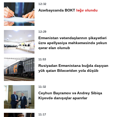
12:32
Azərbaycanda BOKT
ləğv olundu
12:29
Ermənistan vətəndaşlarının şikayətləri
üzrə apellyasiya məhkəməsində yekun
qərar elan olunub
11:53
Rusiyadan Ermənistana buğda daşıyan
yük qatarı Biləcəridən yola düşüb
11:32
Ceyhun Bayramov və Andrey Sibiqa
Kiyevdə danışıqlar aparırlar
11:17