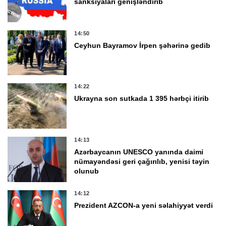
sanksiyaları genişləndirib
14:50
Ceyhun Bayramov İrpen şəhərinə gedib
14:22
Ukrayna son sutkada 1 395 hərbçi itirib
14:13
Azərbaycanın UNESCO yanında daimi
nümayəndəsi geri çağırılıb, yenisi təyin
olunub
14:12
Prezident AZCON-a yeni səlahiyyət verdi