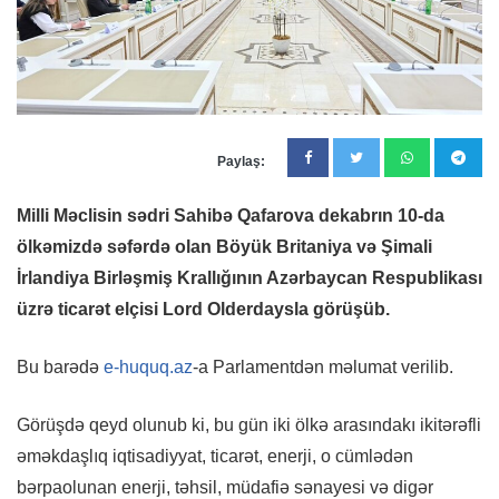
Paylaş:
Milli Məclisin sədri Sahibə Qafarova dekabrın 10-da
ölkəmizdə səfərdə olan Böyük Britaniya və Şimali
İrlandiya Birləşmiş Krallığının Azərbaycan Respublikası
üzrə ticarət elçisi Lord Olderdaysla görüşüb.
Bu barədə
e-huquq.az
-a Parlamentdən məlumat verilib.
Görüşdə qeyd olunub ki, bu gün iki ölkə arasındakı ikitərəfli
əməkdaşlıq iqtisadiyyat, ticarət, enerji, o cümlədən
bərpaolunan enerji, təhsil, müdafiə sənayesi və digər