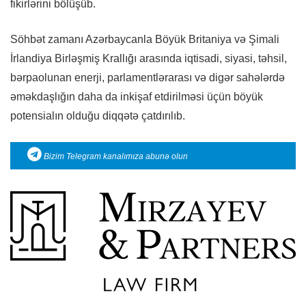
fikirlərini bölüşüb.
Söhbət zamanı Azərbaycanla Böyük Britaniya və Şimali
İrlandiya Birləşmiş Krallığı arasında iqtisadi, siyasi, təhsil,
bərpaolunan enerji, parlamentlərarası və digər sahələrdə
əməkdaşlığın daha da inkişaf etdirilməsi üçün böyük
potensialın olduğu diqqətə çatdırılıb.
Bizim Telegram kanalımıza abunə olun