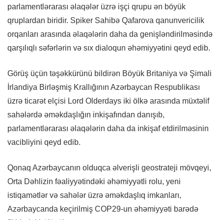
parlamentlərarası əlaqələr üzrə işçi qrupu ən böyük
qruplardan biridir. Spiker Sahibə Qafarova qanunvericilik
orqanları arasında əlaqələrin daha da genişləndirilməsində
qarşılıqlı səfərlərin və sıx dialoqun əhəmiyyətini qeyd edib.
Görüş üçün təşəkkürünü bildirən Böyük Britaniya və Şimali
İrlandiya Birləşmiş Krallığının Azərbaycan Respublikası
üzrə ticarət elçisi Lord Olderdays iki ölkə arasında müxtəlif
sahələrdə əməkdaşlığın inkişafından danışıb,
parlamentlərarası əlaqələrin daha da inkişaf etdirilməsinin
vacibliyini qeyd edib.
Qonaq Azərbaycanın olduqca əlverişli geostrateji mövqeyi,
Orta Dəhlizin fəaliyyətindəki əhəmiyyətli rolu, yeni
istiqamətlər və sahələr üzrə əməkdaşlıq imkanları,
Azərbaycanda keçirilmiş COP29-un əhəmiyyəti barədə