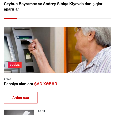
Ceyhun Bayramov və Andrey Sibiqa Kiyevdə danışıqlar
aparırlar
SOSIAL
17:03
Pensiya alanlara
ŞAD XƏBƏR
Ardını oxu
16:11