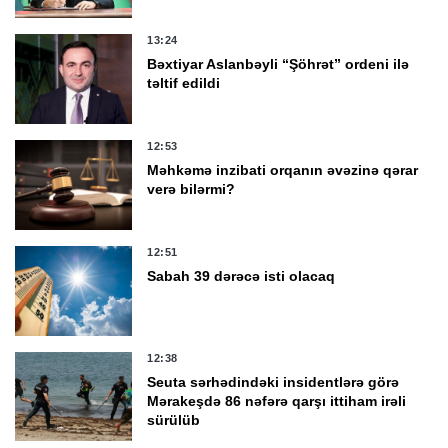
13:24
Bəxtiyar Aslanbəyli “Şöhrət” ordeni ilə
təltif edildi
12:53
Məhkəmə inzibati orqanın əvəzinə qərar
verə bilərmi?
12:51
Sabah 39 dərəcə isti olacaq
12:38
Seuta sərhədindəki insidentlərə görə
Mərakeşdə 86 nəfərə qarşı ittiham irəli
sürülüb