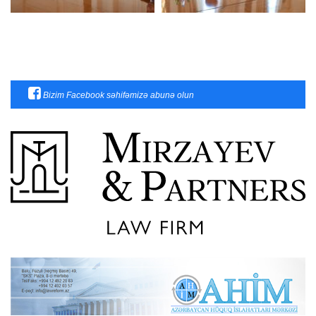
Bizim Facebook səhifəmizə abunə olun