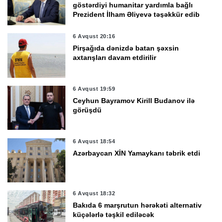
göstərdiyi humanitar yardımla bağlı
Prezident İlham Əliyevə təşəkkür edib
6 Avqust 20:16
Pirşağıda dənizdə batan şəxsin
axtarışları davam etdirilir
6 Avqust 19:59
Ceyhun Bayramov Kirill Budanov ilə
görüşdü
6 Avqust 18:54
Azərbaycan XİN Yamaykanı təbrik etdi
6 Avqust 18:32
Bakıda 6 marşrutun hərəkəti alternativ
küçələrlə təşkil ediləcək