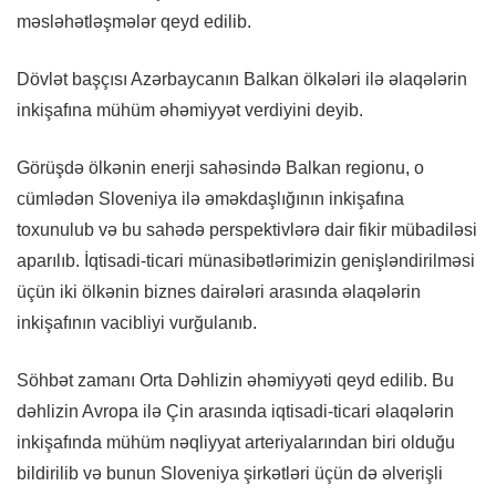
məsləhətləşmələr qeyd edilib.
Dövlət başçısı Azərbaycanın Balkan ölkələri ilə əlaqələrin
inkişafına mühüm əhəmiyyət verdiyini deyib.
Görüşdə ölkənin enerji sahəsində Balkan regionu, o
cümlədən Sloveniya ilə əməkdaşlığının inkişafına
toxunulub və bu sahədə perspektivlərə dair fikir mübadiləsi
aparılıb. İqtisadi-ticari münasibətlərimizin genişləndirilməsi
üçün iki ölkənin biznes dairələri arasında əlaqələrin
inkişafının vacibliyi vurğulanıb.
Söhbət zamanı Orta Dəhlizin əhəmiyyəti qeyd edilib. Bu
dəhlizin Avropa ilə Çin arasında iqtisadi-ticari əlaqələrin
inkişafında mühüm nəqliyyat arteriyalarından biri olduğu
bildirilib və bunun Sloveniya şirkətləri üçün də əlverişli