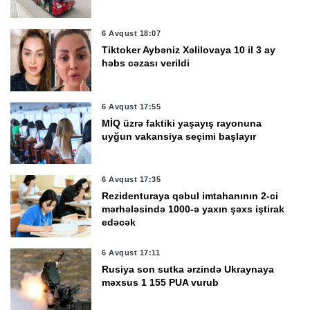
6 Avqust 18:07
Tiktoker Aybəniz Xəlilovaya 10 il 3 ay
həbs cəzası verildi
6 Avqust 17:55
MİQ üzrə faktiki yaşayış rayonuna
uyğun vakansiya seçimi başlayır
6 Avqust 17:35
Rezidenturaya qəbul imtahanının 2-ci
mərhələsində 1000-ə yaxın şəxs iştirak
edəcək
6 Avqust 17:11
Rusiya son sutka ərzində Ukraynaya
məxsus 1 155 PUA vurub