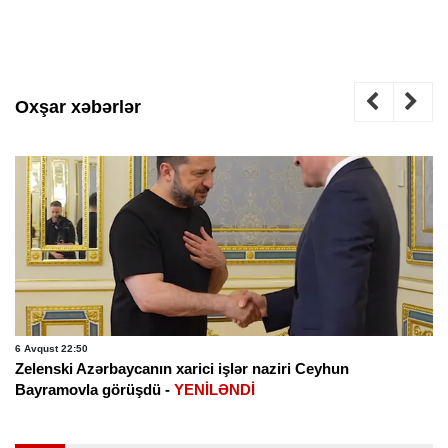
Oxşar xəbərlər
6 Avqust 22:50
Zelenski Azərbaycanın xarici işlər naziri Ceyhun
Bayramovla görüşdü -
YENİLƏNDİ