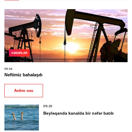
XƏBƏRLƏR
09:34
Neftimiz bahalaşdı
Ardını oxu
09:20
Beyləqanda kanalda bir nəfər batıb