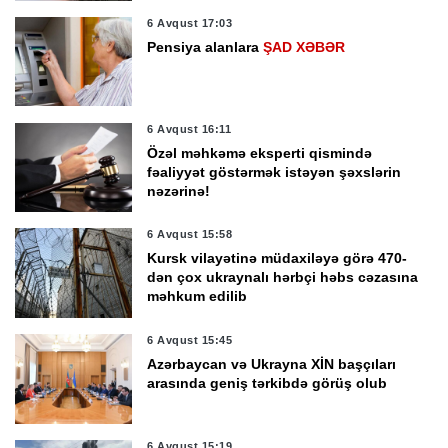
6 Avqust 17:03
Pensiya alanlara
ŞAD XƏBƏR
6 Avqust 16:11
Özəl məhkəmə eksperti qismində
fəaliyyət göstərmək istəyən şəxslərin
nəzərinə!
6 Avqust 15:58
Kursk vilayətinə müdaxiləyə görə 470-
dən çox ukraynalı hərbçi həbs cəzasına
məhkum edilib
6 Avqust 15:45
Azərbaycan və Ukrayna XİN başçıları
arasında geniş tərkibdə görüş olub
6 Avqust 15:19