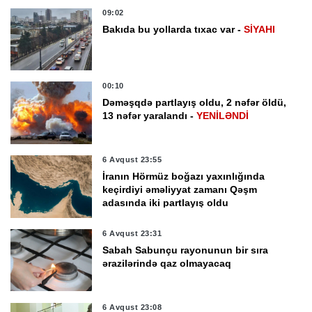
09:02
Bakıda bu yollarda tıxac var -
SİYAHI
00:10
Dəməşqdə partlayış oldu, 2 nəfər öldü,
13 nəfər yaralandı -
YENİLƏNDİ
6 Avqust 23:55
İranın Hörmüz boğazı yaxınlığında
keçirdiyi əməliyyat zamanı Qəşm
adasında iki partlayış oldu
6 Avqust 23:31
Sabah Sabunçu rayonunun bir sıra
ərazilərində qaz olmayacaq
6 Avqust 23:08