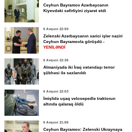
Ceyhun Bayramov Azərbaycanın
Kiyevdəki səfirliyini ziyarət etdi
6 Avqust 22:50
Zelenski Azərbaycanın xarici işlər naziri
Ceyhun Bayramovla görüşdü -
YENİLƏNDİ
6 Avqust 22:36
Almaniyada iki İraq vətəndaşı terror
şübhəsi ilə saxlanıldı
6 Avqust 22:03
İmişlidə uşaq velosepedlə traktorun
altında qalaraq öldü
6 Avqust 21:06
Ceyhun Bayramov: Zelenski Ukraynaya