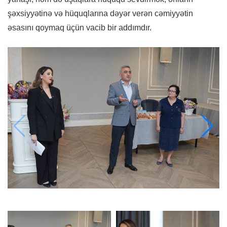
şəxsiyyətinə və hüquqlarına dəyər verən cəmiyyətin
əsasını qoymaq üçün vacib bir addımdır.