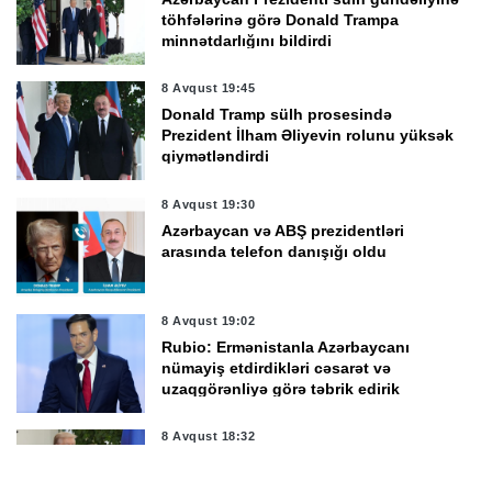
töhfələrinə görə Donald Trampa
minnətdarlığını bildirdi
8 Avqust 19:45
Donald Tramp sülh prosesində
Prezident İlham Əliyevin rolunu yüksək
qiymətləndirdi
8 Avqust 19:30
Azərbaycan və ABŞ prezidentləri
arasında telefon danışığı oldu
8 Avqust 19:02
Rubio: Ermənistanla Azərbaycanı
nümayiş etdirdikləri cəsarət və
uzaqgörənliyə görə təbrik edirik
8 Avqust 18:32
Trampla Paşinyan TRIPP layihəsinin
icrasının hazırkı vəziyyətini müzakirə