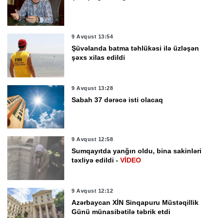
9 Avqust 13:54
Şüvəlanda batma təhlükəsi ilə üzləşən
şəxs xilas edildi
9 Avqust 13:28
Sabah 37 dərəcə isti olacaq
9 Avqust 12:58
Sumqayıtda yanğın oldu, bina sakinləri
təxliyə edildi -
VİDEO
9 Avqust 12:12
Azərbaycan XİN Sinqapuru Müstəqillik
Günü münasibətilə təbrik etdi