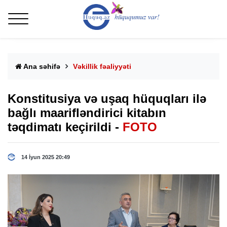
Ana səhifə
Vəkillik fəaliyyəti
Konstitusiya və uşaq hüquqları ilə
bağlı maarifləndirici kitabın
təqdimatı keçirildi -
FOTO
14 İyun 2025 20:49