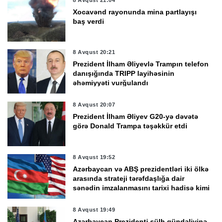
Xocavənd rayonunda mina partlayışı
baş verdi
8 Avqust 20:21
Prezident İlham Əliyevlə Trampın telefon
danışığında TRIPP layihəsinin
əhəmiyyəti vurğulandı
8 Avqust 20:07
Prezident İlham Əliyev G20-yə dəvətə
görə Donald Trampa təşəkkür etdi
8 Avqust 19:52
Azərbaycan və ABŞ prezidentləri iki ölkə
arasında strateji tərəfdaşlığa dair
sənədin imzalanmasını tarixi hadisə kimi
qiymətləndirdi
8 Avqust 19:49
Azərbaycan Prezidenti sülh gündəliyinə