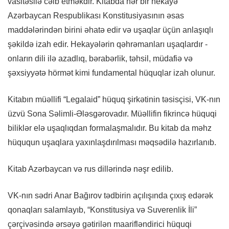
vasitəsilə cəlb etməkdir. Kitabda hər bir hekayə
Azərbaycan Respublikası Konstitusiyasının əsas
maddələrindən birini əhatə edir və uşaqlar üçün anlaşıqlı
şəkildə izah edir. Hekayələrin qəhrəmanları uşaqlardır -
onların dili ilə azadlıq, bərabərlik, təhsil, müdafiə və
şəxsiyyətə hörmət kimi fundamental hüquqlar izah olunur.
Kitabın müəllifi “Legalaid” hüquq şirkətinin təsisçisi, VK-nın
üzvü Sona Səlimli-Ələsgərovadır. Müəllifin fikrincə hüquqi
biliklər elə uşaqlıqdan formalaşmalıdır. Bu kitab da məhz
hüququn uşaqlara yaxınlaşdırılması məqsədilə hazırlanıb.
Kitab Azərbaycan və rus dillərində nəşr edilib.
VK-nın sədri Anar Bağırov tədbirin açılışında çıxış edərək
qonaqları salamlayıb, “Konstitusiya və Suverenlik İli”
çərçivəsində ərsəyə gətirilən maarifləndirici hüquqi