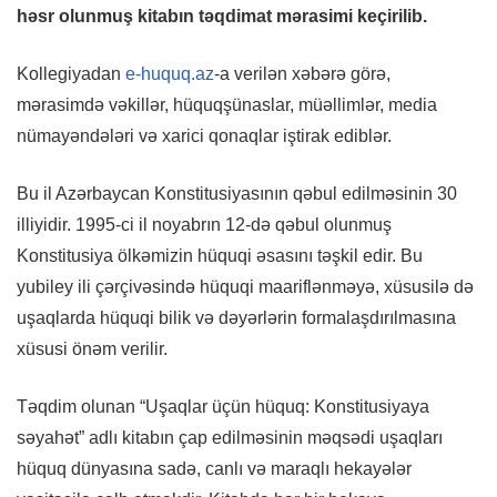
həsr olunmuş kitabın təqdimat mərasimi keçirilib.
Kollegiyadan
e-huquq.az
-a verilən xəbərə görə,
mərasimdə vəkillər, hüquqşünaslar, müəllimlər, media
nümayəndələri və xarici qonaqlar iştirak ediblər.
Bu il Azərbaycan Konstitusiyasının qəbul edilməsinin 30
illiyidir. 1995-ci il noyabrın 12-də qəbul olunmuş
Konstitusiya ölkəmizin hüquqi əsasını təşkil edir. Bu
yubiley ili çərçivəsində hüquqi maariflənməyə, xüsusilə də
uşaqlarda hüquqi bilik və dəyərlərin formalaşdırılmasına
xüsusi önəm verilir.
Təqdim olunan “Uşaqlar üçün hüquq: Konstitusiyaya
səyahət” adlı kitabın çap edilməsinin məqsədi uşaqları
hüquq dünyasına sadə, canlı və maraqlı hekayələr