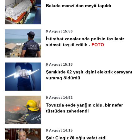
Bakıda mənzildən meyit tapıldı
9 Avqust 15:56
İstirahət zonalarında polisin fasiləsiz
xidməti təşkil edilib -
FOTO
9 Avqust 15:18
Şəmkirdə 62 yaşlı kişini elektrik cərəyanı
vuraraq öldürdü
9 Avqust 14:52
Tovuzda evdə yanğın oldu, bir nəfər
tüstüdən zəhərləndi
9 Avqust 14:15
Şair Çingiz Əlioğlu vəfat etdi