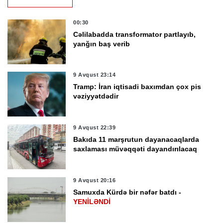
00:30
Cəlilabadda transformator partlayıb,
yanğın baş verib
9 Avqust 23:14
Tramp: İran iqtisadi baxımdan çox pis
vəziyyətdədir
9 Avqust 22:39
Bakıda 11 marşrutun dayanacaqlarda
saxlaması müvəqqəti dayandırılacaq
9 Avqust 20:16
Samuxda Kürdə bir nəfər batdı -
YENİLƏNDİ