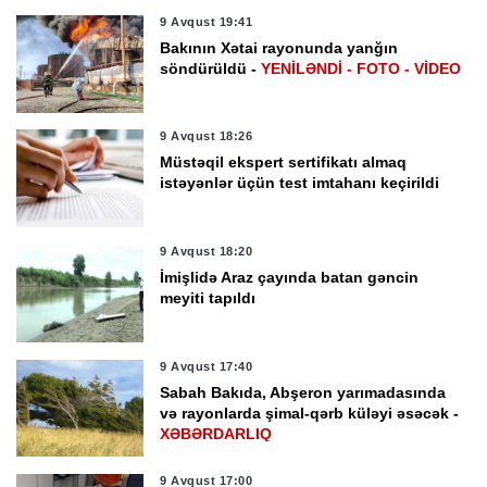
9 Avqust 19:41
Bakının Xətai rayonunda yanğın
söndürüldü -
YENİLƏNDİ - FOTO - VİDEO
9 Avqust 18:26
Müstəqil ekspert sertifikatı almaq
istəyənlər üçün test imtahanı keçirildi
9 Avqust 18:20
İmişlidə Araz çayında batan gəncin
meyiti tapıldı
9 Avqust 17:40
Sabah Bakıda, Abşeron yarımadasında
və rayonlarda şimal-qərb küləyi əsəcək -
XƏBƏRDARLIQ
9 Avqust 17:00