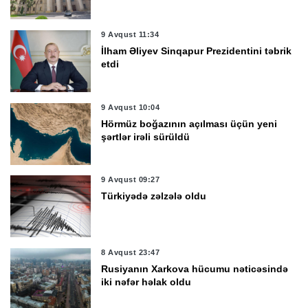
9 Avqust 11:34
İlham Əliyev Sinqapur Prezidentini təbrik
etdi
9 Avqust 10:04
Hörmüz boğazının açılması üçün yeni
şərtlər irəli sürüldü
9 Avqust 09:27
Türkiyədə zəlzələ oldu
8 Avqust 23:47
Rusiyanın Xarkova hücumu nəticəsində
iki nəfər həlak oldu