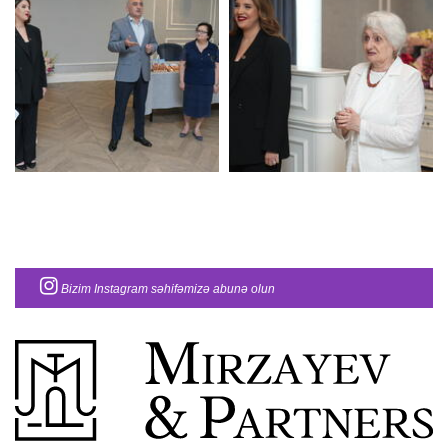
Bizim Instagram səhifəmizə abunə olun