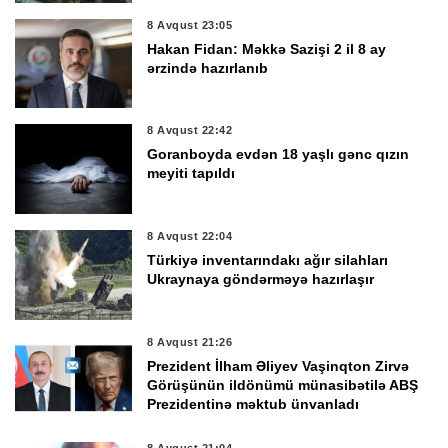
8 Avqust 23:05
Hakan Fidan: Məkkə Sazişi 2 il 8 ay
ərzində hazırlanıb
8 Avqust 22:42
Goranboyda evdən 18 yaşlı gənc qızın
meyiti tapıldı
8 Avqust 22:04
Türkiyə inventarındakı ağır silahları
Ukraynaya göndərməyə hazırlaşır
8 Avqust 21:26
Prezident İlham Əliyev Vaşinqton Zirvə
Görüşünün ildönümü münasibətilə ABŞ
Prezidentinə məktub ünvanladı
8 Avqust 21:04