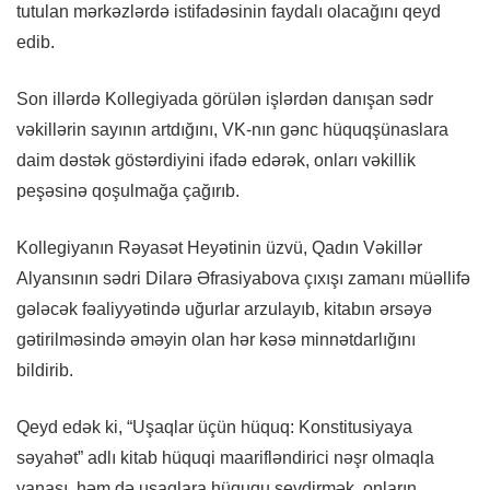
tutulan mərkəzlərdə istifadəsinin faydalı olacağını qeyd
edib.
Son illərdə Kollegiyada görülən işlərdən danışan sədr
vəkillərin sayının artdığını, VK-nın gənc hüquqşünaslara
daim dəstək göstərdiyini ifadə edərək, onları vəkillik
peşəsinə qoşulmağa çağırıb.
Kollegiyanın Rəyasət Heyətinin üzvü, Qadın Vəkillər
Alyansının sədri Dilarə Əfrasiyabova çıxışı zamanı müəllifə
gələcək fəaliyyətində uğurlar arzulayıb, kitabın ərsəyə
gətirilməsində əməyin olan hər kəsə minnətdarlığını
bildirib.
Qeyd edək ki, “Uşaqlar üçün hüquq: Konstitusiyaya
səyahət” adlı kitab hüquqi maarifləndirici nəşr olmaqla
yanaşı, həm də uşaqlara hüququ sevdirmək, onların