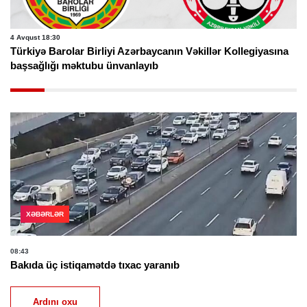
4 Avqust 18:30
Türkiyə Barolar Birliyi Azərbaycanın Vəkillər Kollegiyasına
başsağlığı məktubu ünvanlayıb
XƏBƏRLƏR
08:43
Bakıda üç istiqamətdə tıxac yaranıb
Ardını oxu