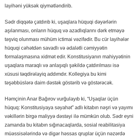
layihəni yüksək qiymətləndirib.
Sədr diqqətə çatdırıb ki, uşaqlara hüquqi dəyərlərin
aşılanması, onların hüquq və azadlıqlarını dərk etməyə
təşviq olunması mühüm ictimai vəzifədir. Bu cür layihələr
hüquqi cəhətdən savadlı və ədalətli cəmiyyətin
formalaşmasına xidmət edir. Konstitusiyanın mahiyyətinin
uşaqlara maraqlı və anlaşıqlı şəkildə çatdırılması isə
xüsusi təqdirəlayiq addımdır. Kollegiya bu kimi
təşəbbüslərə daim dəstək göstərib və göstərəcək.
Həmçinin Anar Bağırov vurğulayıb ki, “Uşaqlar üçün
hüquq: Konstitusiyaya səyahət” adlı kitabın nəşri və yayımı
vəkillərin birgə maliyyə dəstəyi ilə mümkün olub. Sədr eyni
zamanda bu kitabın sığınacaqlarda, sosial reabilitasiya
müəssisələrində və digər həssas qruplar üçün nəzərdə