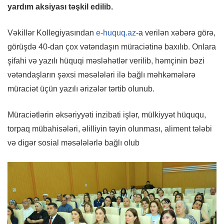
yardım aksiyası təşkil edilib.
Vəkillər Kollegiyasından
e-huquq.az
-a verilən xəbərə görə,
görüşdə 40-dan çox vətəndaşın müraciətinə baxılıb. Onlara
şifahi və yazılı hüquqi məsləhətlər verilib, həmçinin bəzi
vətəndaşların şəxsi məsələləri ilə bağlı məhkəmələrə
müraciət üçün yazılı ərizələr tərtib olunub.
Müraciətlərin əksəriyyəti inzibati işlər, mülkiyyət hüququ,
torpaq mübahisələri, əlilliyin təyin olunması, aliment tələbi
və digər sosial məsələlərlə bağlı olub