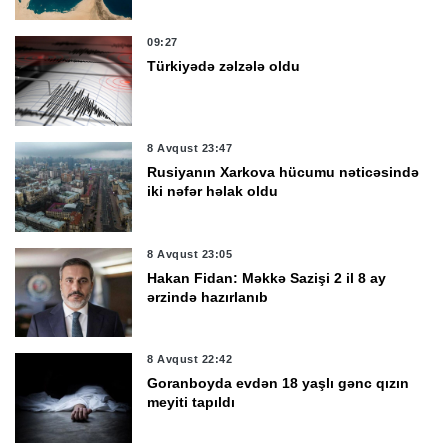
09:27
Türkiyədə zəlzələ oldu
8 Avqust 23:47
Rusiyanın Xarkova hücumu nəticəsində
iki nəfər həlak oldu
8 Avqust 23:05
Hakan Fidan: Məkkə Sazişi 2 il 8 ay
ərzində hazırlanıb
8 Avqust 22:42
Goranboyda evdən 18 yaşlı gənc qızın
meyiti tapıldı