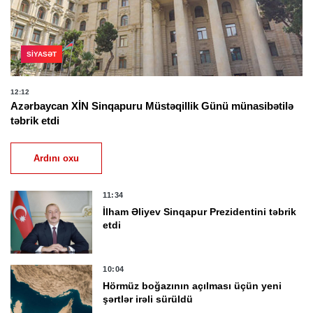
SIYASƏT
12:12
Azərbaycan XİN Sinqapuru Müstəqillik Günü münasibətilə
təbrik etdi
Ardını oxu
11:34
İlham Əliyev Sinqapur Prezidentini təbrik
etdi
10:04
Hörmüz boğazının açılması üçün yeni
şərtlər irəli sürüldü