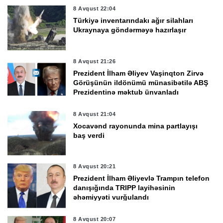
8 Avqust 22:04
Türkiyə inventarındakı ağır silahları
Ukraynaya göndərməyə hazırlaşır
8 Avqust 21:26
Prezident İlham Əliyev Vaşinqton Zirvə
Görüşünün ildönümü münasibətilə ABŞ
Prezidentinə məktub ünvanladı
8 Avqust 21:04
Xocavənd rayonunda mina partlayışı
baş verdi
8 Avqust 20:21
Prezident İlham Əliyevlə Trampın telefon
danışığında TRIPP layihəsinin
əhəmiyyəti vurğulandı
8 Avqust 20:07