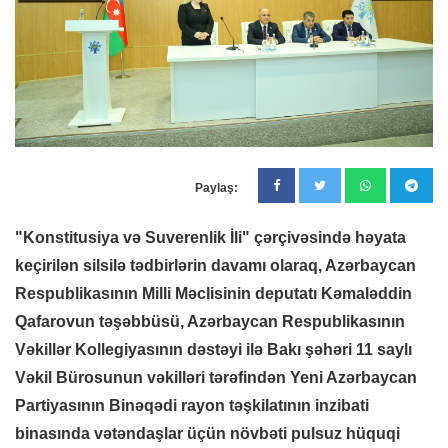
Paylaş:
"Konstitusiya və Suverenlik İli" çərçivəsində həyata
keçirilən silsilə tədbirlərin davamı olaraq, Azərbaycan
Respublikasının Milli Məclisinin deputatı Kəmaləddin
Qafarovun təşəbbüsü, Azərbaycan Respublikasının
Vəkillər Kollegiyasının dəstəyi ilə Bakı şəhəri 11 saylı
Vəkil Bürosunun vəkilləri tərəfindən Yeni Azərbaycan
Partiyasının Binəqədi rayon təşkilatının inzibati
binasında vətəndaşlar üçün növbəti pulsuz hüquqi