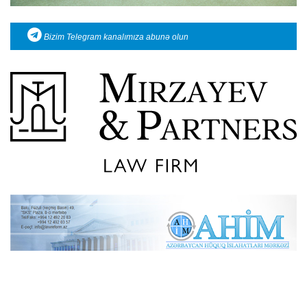
Bizim Telegram kanalımıza abunə olun