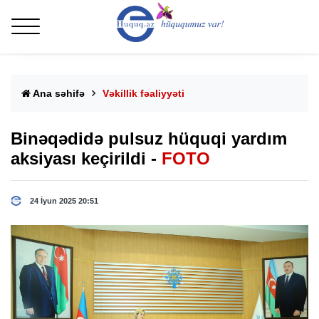
Ana səhifə
Vəkillik fəaliyyəti
Binəqədidə pulsuz hüquqi yardım
aksiyası keçirildi -
FOTO
24 İyun 2025 20:51