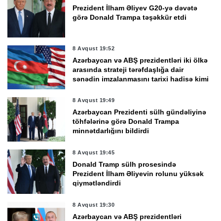
Prezident İlham Əliyev G20-yə dəvətə
görə Donald Trampa təşəkkür etdi
8 Avqust 19:52
Azərbaycan və ABŞ prezidentləri iki ölkə
arasında strateji tərəfdaşlığa dair
sənədin imzalanmasını tarixi hadisə kimi
qiymətləndirdi
8 Avqust 19:49
Azərbaycan Prezidenti sülh gündəliyinə
töhfələrinə görə Donald Trampa
minnətdarlığını bildirdi
8 Avqust 19:45
Donald Tramp sülh prosesində
Prezident İlham Əliyevin rolunu yüksək
qiymətləndirdi
8 Avqust 19:30
Azərbaycan və ABŞ prezidentləri