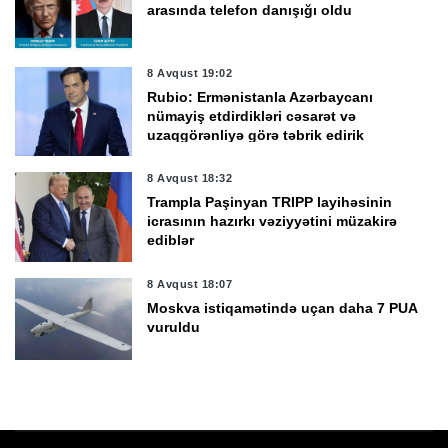
arasında telefon danışığı oldu
8 Avqust 19:02
Rubio: Ermənistanla Azərbaycanı
nümayiş etdirdikləri cəsarət və
uzaqgörənliyə görə təbrik edirik
8 Avqust 18:32
Trampla Paşinyan TRIPP layihəsinin
icrasının hazırkı vəziyyətini müzakirə
ediblər
8 Avqust 18:07
Moskva istiqamətində uçan daha 7 PUA
vuruldu
8 Avqust 17:42
Sabunçuda 29 kiloqramdan artıq
narkotik vasitə aşkarlandı -
VİDEO