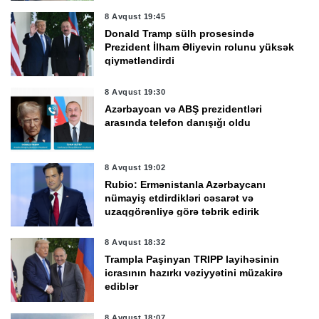
8 Avqust 19:45
Donald Tramp sülh prosesində
Prezident İlham Əliyevin rolunu yüksək
qiymətləndirdi
8 Avqust 19:30
Azərbaycan və ABŞ prezidentləri
arasında telefon danışığı oldu
8 Avqust 19:02
Rubio: Ermənistanla Azərbaycanı
nümayiş etdirdikləri cəsarət və
uzaqgörənliyə görə təbrik edirik
8 Avqust 18:32
Trampla Paşinyan TRIPP layihəsinin
icrasının hazırkı vəziyyətini müzakirə
ediblər
8 Avqust 18:07