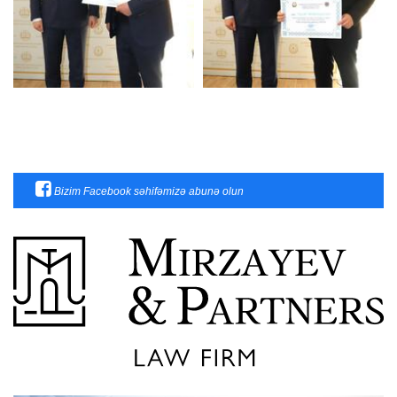
Bizim Facebook səhifəmizə abunə olun