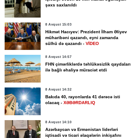
şəxs saxlanıldı
8 Avqust 15:03
Hikmət Hacıyev: Prezident İlham Əliyev
müharibəni qazandı, eyni zamanda
sülhü də qazandı -
VİDEO
8 Avqust 14:57
FHN çimərliklərdə təhlükəsizlik qaydaları
ilə bağlı əhaliyə müraciət etdi
8 Avqust 14:32
Bakıda 40, rayonlarda 41 dərəcə isti
olacaq -
XƏBƏRDARLIQ
8 Avqust 14:10
Azərbaycan və Ermənistan liderləri
iqtisadi və ticari əlaqələrin inkişafını