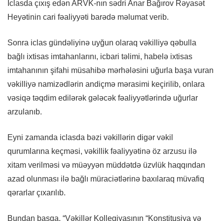
İclasda çıxış edən ARVK-nın sədri Anar Bağırov Rəyasət
Heyətinin cari fəaliyyəti barədə məlumat verib.
Sonra iclas gündəliyinə uyğun olaraq vəkilliyə qəbulla
bağlı ixtisas imtahanlarını, icbari təlimi, habelə ixtisas
imtahanının şifahi müsahibə mərhələsini uğurla başa vuran
vəkilliyə namizədlərin andiçmə mərasimi keçirilib, onlara
vəsiqə təqdim edilərək gələcək fəaliyyətlərində uğurlar
arzulanıb.
Eyni zamanda iclasda bəzi vəkillərin digər vəkil
qurumlarına keçməsi, vəkillik fəaliyyətinə öz arzusu ilə
xitam verilməsi və müəyyən müddətdə üzvlük haqqından
azad olunması ilə bağlı müraciətlərinə baxılaraq müvafiq
qərarlar çıxarılıb.
Bundan başqa, “Vəkillər Kollegiyasının “Konstitusiya və