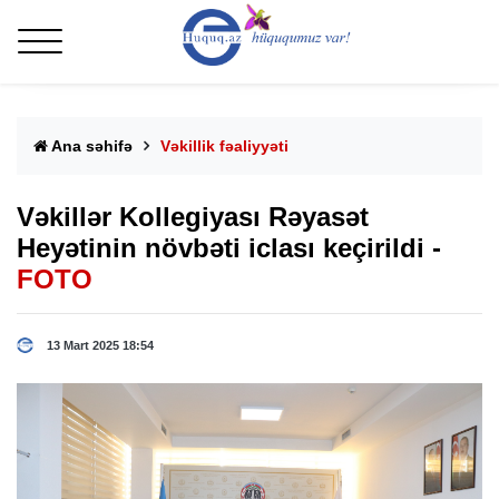
Ana səhifə
Vəkillik fəaliyyəti
Vəkillər Kollegiyası Rəyasət
Heyətinin növbəti iclası keçirildi -
FOTO
13 Mart 2025 18:54