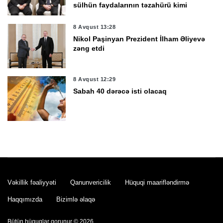
sülhün faydalarının təzahürü kimi
qiymətləndirib
8 Avqust 13:28
Nikol Paşinyan Prezident İlham Əliyevə
zəng etdi
8 Avqust 12:29
Sabah 40 dərəcə isti olacaq
8 Avqust 12:01
Dənizdə batan yeniyetmənin meyiti
tapıldı
Vəkillik fəaliyyəti
Qanunvericilik
Hüquqi maarifləndirmə
8 Avqust 11:51
Müəllimlərin faktiki yaşayış rayonuna
Haqqımızda
Bizimlə əlaqə
uyğun olaraq vakansiya seçimi başladı
Bütün hüquqlar qorunur © 2026