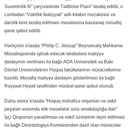
Suverenlik İli” çərçivəsində Tədbirlər Planı” təsdiq edilib, o
cümlədən “Vəkillik fəaliyyəti” adlı kitabın müzakirəsi və
dərslik kimi təsdiq edilməsi məsələsinə baxılaraq müvafiq
qərar qəbul edilib.
Həmçinin iclasda “Philip C. Jessup” Beynəlxalq Məhkəmə
Müsabiqəsində iştirak edəcək tələbələrə maliyyə
dəstəyinin verilməsi ilə bağlı ADA Universiteti və Bakı
Dövlət Universitetinin Hüquq fakültələrinin müraciətlərinə
baxılıb. Müvafiq maliyyə dəstəyin göstərilməsi ilə bağlı
Rəyasət Heyəti tərəfindən müsbət qərar qəbul olunub.
Daha sonra iclasda “Hüquq mühafizə orqanları və vəkil
peşələri arasında etik məsələlər üzrə əməkdaşlığa dair”
İşçi Qrupunun yaradılması və vəkil üzvlərinin təyin edilməsi
ilə bağlı Deontologiya Komitəsindən daxil olan müraciətə