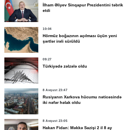
İlham Əliyev Sinqapur Prezidentini təbrik
etdi
10:04
Hörmüz boğazının açılması üçün yeni
şərtlər irəli sürüldü
09:27
Türkiyədə zəlzələ oldu
8 Avqust 23:47
Rusiyanın Xarkova hücumu nəticəsində
iki nəfər həlak oldu
8 Avqust 23:05
Hakan Fidan: Məkkə Sazişi 2 il 8 ay