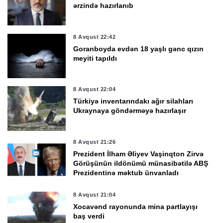
ərzində hazırlanıb
8 Avqust 22:42
Goranboyda evdən 18 yaşlı gənc qızın
meyiti tapıldı
8 Avqust 22:04
Türkiyə inventarındakı ağır silahları
Ukraynaya göndərməyə hazırlaşır
8 Avqust 21:26
Prezident İlham Əliyev Vaşinqton Zirvə
Görüşünün ildönümü münasibətilə ABŞ
Prezidentinə məktub ünvanladı
8 Avqust 21:04
Xocavənd rayonunda mina partlayışı
baş verdi