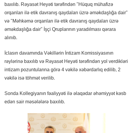
baxılıb. Rəyasət Heyəti tərəfindən "Hüquq mühafizə
orqanları ilə etik davranış qaydaları üzrə əməkdaşlığa dair"
və "Məhkəmə orqanları ilə etik davranış qaydaları üzrə
əməkdaşlığa dair" İşçi Qruplarının yaradılması qərara
alınıb.
İclasın davamında Vəkillərin İntizam Komissiyasının
rəylərinə baxılıb və Rəyasət Heyəti tərəfindən yol verdikləri
intizam pozuntularına görə 4 vəkilə xəbərdarlıq edilib, 2
vəkilə isə töhmət verilib.
Sonda Kollegiyanın fəaliyyəti ilə əlaqədar əhəmiyyət kəsb
edən sair məsələlərə baxılıb.