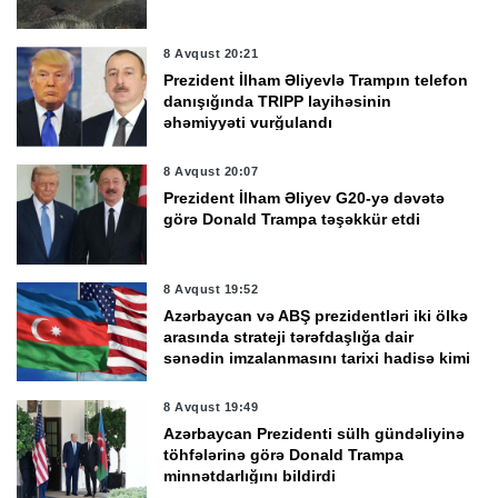
8 Avqust 20:21
Prezident İlham Əliyevlə Trampın telefon
danışığında TRIPP layihəsinin
əhəmiyyəti vurğulandı
8 Avqust 20:07
Prezident İlham Əliyev G20-yə dəvətə
görə Donald Trampa təşəkkür etdi
8 Avqust 19:52
Azərbaycan və ABŞ prezidentləri iki ölkə
arasında strateji tərəfdaşlığa dair
sənədin imzalanmasını tarixi hadisə kimi
qiymətləndirdi
8 Avqust 19:49
Azərbaycan Prezidenti sülh gündəliyinə
töhfələrinə görə Donald Trampa
minnətdarlığını bildirdi