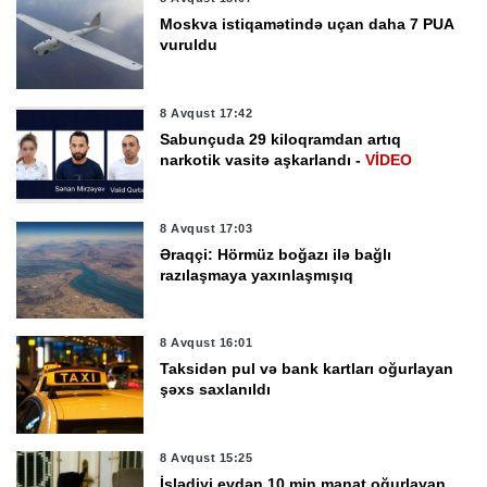
Moskva istiqamətində uçan daha 7 PUA
vuruldu
8 Avqust 17:42
Sabunçuda 29 kiloqramdan artıq
narkotik vasitə aşkarlandı -
VİDEO
8 Avqust 17:03
Əraqçi: Hörmüz boğazı ilə bağlı
razılaşmaya yaxınlaşmışıq
8 Avqust 16:01
Taksidən pul və bank kartları oğurlayan
şəxs saxlanıldı
8 Avqust 15:25
İşlədiyi evdən 10 min manat oğurlayan