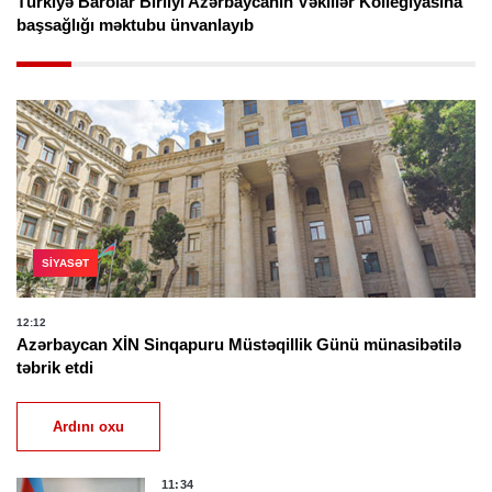
Türkiyə Barolar Birliyi Azərbaycanın Vəkillər Kollegiyasına
başsağlığı məktubu ünvanlayıb
SIYASƏT
12:12
Azərbaycan XİN Sinqapuru Müstəqillik Günü münasibətilə
təbrik etdi
Ardını oxu
11:34