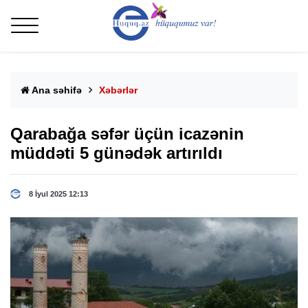
Ana səhifə
Xəbərlər
Qarabağa səfər üçün icazənin
müddəti 5 günədək artırıldı
8 İyul 2025 12:13