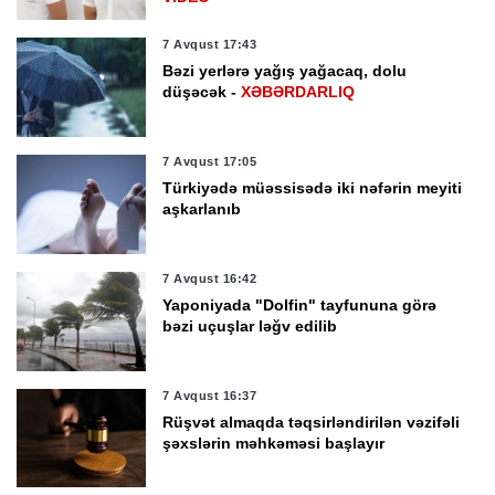
7 Avqust 17:43
Bəzi yerlərə yağış yağacaq, dolu
düşəcək -
XƏBƏRDARLIQ
7 Avqust 17:05
Türkiyədə müəssisədə iki nəfərin meyiti
aşkarlanıb
7 Avqust 16:42
Yaponiyada "Dolfin" tayfununa görə
bəzi uçuşlar ləğv edilib
7 Avqust 16:37
Rüşvət almaqda təqsirləndirilən vəzifəli
şəxslərin məhkəməsi başlayır