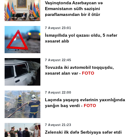
Vaşinqtonda Azərbaycan və
Ermənistanın sülh sazişini
paraflamasından bir il ötür
7 Avqust 23:01
İsmayıllıda yol qəzası oldu, 5 nəfər
xəsarət alıb
7 Avqust 22:45
Tovuzda iki avtomobil toqquşdu,
xəsarət alan var -
FOTO
7 Avqust 22:00
Laçında yaşayış evlərinin yaxınlığında
yanğın baş verdi -
FOTO
7 Avqust 21:23
Zelenski ilk dəfə Serbiyaya səfər etdi