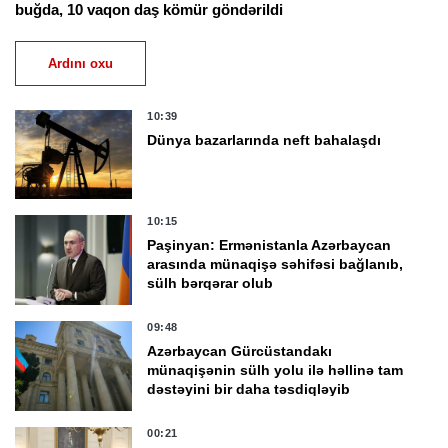
buğda, 10 vaqon daş kömür göndərildi
Ardını oxu
10:39
Dünya bazarlarında neft bahalaşdı
10:15
Paşinyan: Ermənistanla Azərbaycan
arasında münaqişə səhifəsi bağlanıb,
sülh bərqərar olub
09:48
Azərbaycan Gürcüstandakı
münaqişənin sülh yolu ilə həllinə tam
dəstəyini bir daha təsdiqləyib
00:21