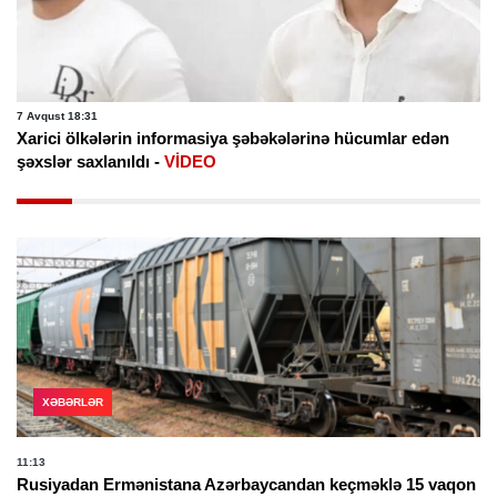
7 Avqust 18:31
Xarici ölkələrin informasiya şəbəkələrinə hücumlar edən
şəxslər saxlanıldı -
VİDEO
XƏBƏRLƏR
11:13
Rusiyadan Ermənistana Azərbaycandan keçməklə 15 vaqon