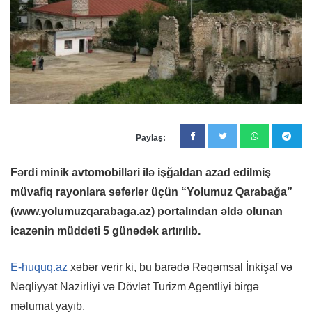
Paylaş:
Fərdi minik avtomobilləri ilə işğaldan azad edilmiş
müvafiq rayonlara səfərlər üçün “Yolumuz Qarabağa”
(www.yolumuzqarabaga.az) portalından əldə olunan
icazənin müddəti 5 günədək artırılıb.
E-huquq.az
xəbər verir ki, bu barədə Rəqəmsal İnkişaf və
Nəqliyyat Nazirliyi və Dövlət Turizm Agentliyi birgə
məlumat yayıb.