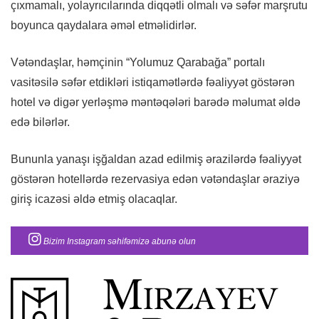
çıxmamalı, yolayrıcılarında diqqətli olmalı və səfər marşrutu
boyunca qaydalara əməl etməlidirlər.
Vətəndaşlar, həmçinin “Yolumuz Qarabağa” portalı
vasitəsilə səfər etdikləri istiqamətlərdə fəaliyyət göstərən
hotel və digər yerləşmə məntəqələri barədə məlumat əldə
edə bilərlər.
Bununla yanaşı işğaldan azad edilmiş ərazilərdə fəaliyyət
göstərən hotellərdə rezervasiya edən vətəndaşlar əraziyə
giriş icazəsi əldə etmiş olacaqlar.
Bizim Instagram səhifəmizə abunə olun