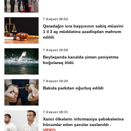
7 Avqust 20:52
Qaradağın icra başçısının sabiq müavini
1 il 3 ay müddətinə azadlıqdan məhrum
edildi
7 Avqust 19:59
Beyləqanda kanalda çimən yeniyetmə
boğularaq öldü
7 Avqust 19:20
Bakıda parkdan oğurluq edildi
7 Avqust 18:31
Xarici ölkələrin informasiya şəbəkələrinə
hücumlar edən şəxslər saxlanıldı -
VİDEO