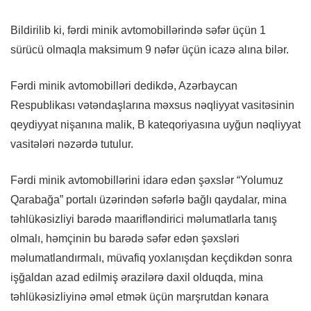
Bildirilib ki, fərdi minik avtomobillərində səfər üçün 1
sürücü olmaqla maksimum 9 nəfər üçün icazə alına bilər.
Fərdi minik avtomobilləri dedikdə, Azərbaycan
Respublikası vətəndaşlarına məxsus nəqliyyat vasitəsinin
qeydiyyat nişanına malik, B kateqoriyasına uyğun nəqliyyat
vasitələri nəzərdə tutulur.
Fərdi minik avtomobillərini idarə edən şəxslər “Yolumuz
Qarabağa” portalı üzərindən səfərlə bağlı qaydalar, mina
təhlükəsizliyi barədə maarifləndirici məlumatlarla tanış
olmalı, həmçinin bu barədə səfər edən şəxsləri
məlumatlandırmalı, müvafiq yoxlanışdan keçdikdən sonra
işğaldan azad edilmiş ərazilərə daxil olduqda, mina
təhlükəsizliyinə əməl etmək üçün marşrutdan kənara