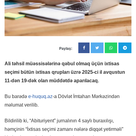
Paylaş:
Ali təhsil müəssisələrinə qəbul olmaq üçün ixtisas
seçimi bütün ixtisas qrupları üzrə 2025‑ci il avqustun
11-dən 19-dək olan müddətdə aparılacaq.
Bu barədə
e-huquq.az
-a Dövlət İmtahan Mərkəzindən
məlumat verilib.
Bildirilib ki, “Abituriyent” jurnalının 4 saylı buraxılışı,
həmçinin “İxtisas seçimi zamanı nələrə diqqət yetirməli”