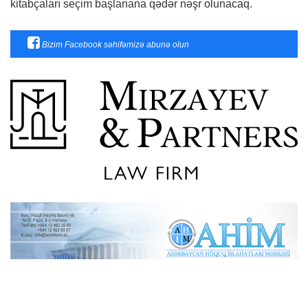
kitabçaları seçim başlanana qədər nəşr olunacaq.
Bizim Facebook səhifəmizə abunə olun