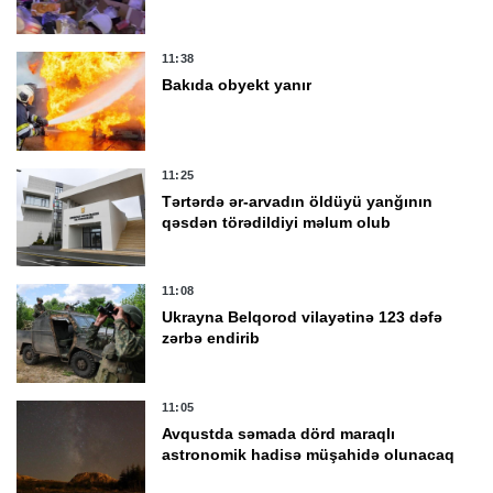
11:38
Bakıda obyekt yanır
11:25
Tərtərdə ər-arvadın öldüyü yanğının
qəsdən törədildiyi məlum olub
11:08
Ukrayna Belqorod vilayətinə 123 dəfə
zərbə endirib
11:05
Avqustda səmada dörd maraqlı
astronomik hadisə müşahidə olunacaq