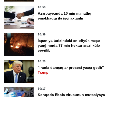
10:56
Azərbaycanda 10 min manatlıq
əməkhaqqı ilə işçi axtarılır
10:39
İspaniya tarixindəki ən böyük meşə
yanğınında 77 min hektar ərazi külə
çevrilib
10:28
"İranla danışıqlar prosesi yaxşı gedir" -
Tramp
10:17
Konqoda Ebola virusunun mutasiyaya
uğradığı ehtimal edilir