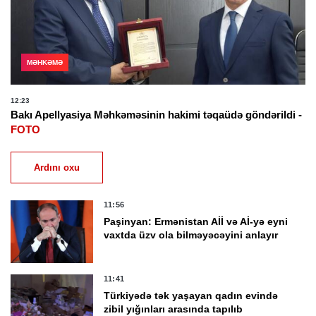
MƏHKƏMƏ
12:23
Bakı Apellyasiya Məhkəməsinin hakimi təqaüdə göndərildi -
FOTO
Ardını oxu
11:56
Paşinyan: Ermənistan Aİİ və Aİ-yə eyni
vaxtda üzv ola bilməyəcəyini anlayır
11:41
Türkiyədə tək yaşayan qadın evində
zibil yığınları arasında tapılıb