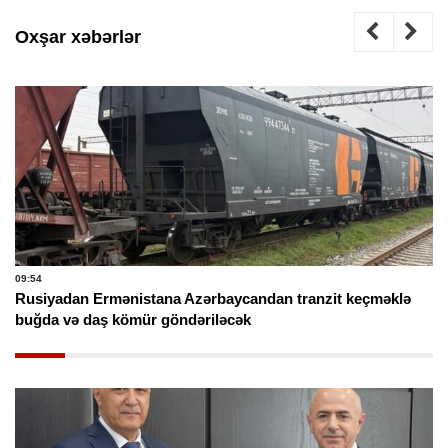
Oxşar xəbərlər
09:54
Rusiyadan Ermənistana Azərbaycandan tranzit keçməklə
buğda və daş kömür göndəriləcək