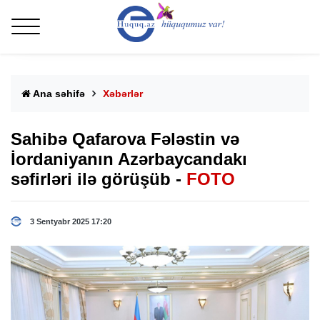
Ana səhifə
Xəbərlər
Sahibə Qafarova Fələstin və
İordaniyanın Azərbaycandakı
səfirləri ilə görüşüb -
FOTO
3 Sentyabr 2025 17:20