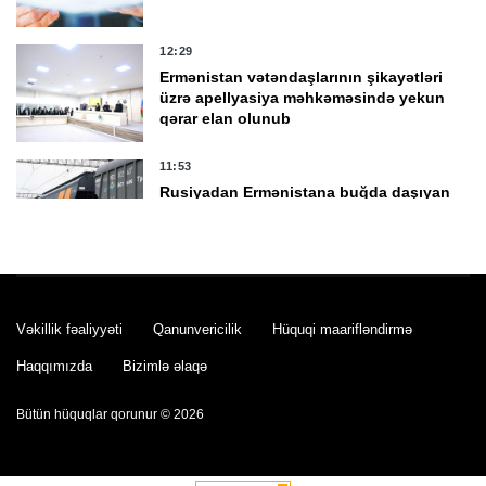
12:29
Ermənistan vətəndaşlarının şikayətləri
üzrə apellyasiya məhkəməsində yekun
qərar elan olunub
11:53
Rusiyadan Ermənistana buğda daşıyan
yük qatarı Biləcəridən yola düşüb
11:32
Ceyhun Bayramov və Andrey Sibiqa
Kiyevdə danışıqlar aparırlar
Vəkillik fəaliyyəti
Qanunvericilik
Hüquqi maarifləndirmə
Haqqımızda
Bizimlə əlaqə
11:17
Bütün hüquqlar qorunur © 2026
Ermənistan vətəndaşlarının şikayətləri
üzrə apellyasiya məhkəməsi davam
etdirilir