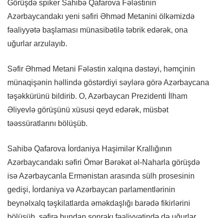
Görüşdə spiker Sahibə Qafarova Fələstinin
Azərbaycandakı yeni səfiri Əhməd Metanini ölkəmizdə
fəaliyyətə başlaması münasibətilə təbrik edərək, ona
uğurlar arzulayıb.
Səfir Əhməd Metani Fələstin xalqına dəstəyi, həmçinin
münaqişənin həllində göstərdiyi səylərə görə Azərbaycana
təşəkkürünü bildirib. O, Azərbaycan Prezidenti İlham
Əliyevlə görüşünü xüsusi qeyd edərək, müsbət
təəssüratlarını bölüşüb.
Sahibə Qafarova İordaniya Haşimilər Krallığının
Azərbaycandakı səfiri Ömər Bərəkət əl-Naharla görüşdə
isə Azərbaycanla Ermənistan arasında sülh prosesinin
gedişi, İordaniya və Azərbaycan parlamentlərinin
beynəlxalq təşkilatlarda əməkdaşlığı barədə fikirlərini
bölüşüb, səfirə bundan sonrakı fəaliyyətində də uğurlar