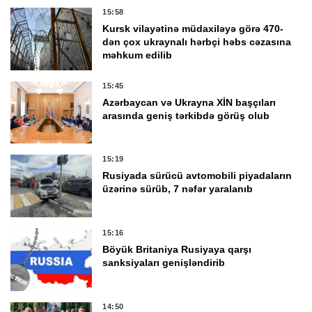
15:58
Kursk vilayətinə müdaxiləyə görə 470-
dən çox ukraynalı hərbçi həbs cəzasına
məhkum edilib
15:45
Azərbaycan və Ukrayna XİN başçıları
arasında geniş tərkibdə görüş olub
15:19
Rusiyada sürücü avtomobili piyadaların
üzərinə sürüb, 7 nəfər yaralanıb
15:16
Böyük Britaniya Rusiyaya qarşı
sanksiyaları genişləndirib
14:50