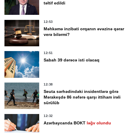
təltif edildi
12:53
Məhkəmə inzibati orqanın əvəzinə qərar
verə bilərmi?
12:51
Sabah 39 dərəcə isti olacaq
12:38
Seuta sərhədindəki insidentlərə görə
Mərakeşdə 86 nəfərə qarşı ittiham irəli
sürülüb
12:32
Azərbaycanda BOKT
ləğv olundu