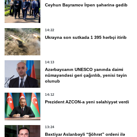
Ceyhun Bayramov İrpen şəhərinə gedib
14:22
Ukrayna son sutkada 1 395 hərbçi itirib
14:13
Azərbaycanın UNESCO yanında daimi
nümayəndəsi geri çağırılıb, yenisi təyin
olunub
14:12
Prezident AZCON-a yeni səlahiyyət verdi
13:24
Bəxtiyar Aslanbəyli “Şöhrət” ordeni ilə