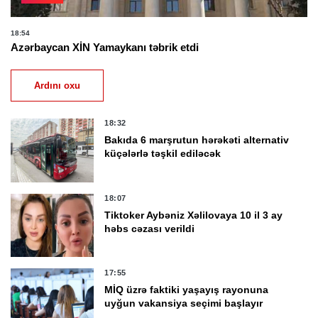
18:54
Azərbaycan XİN Yamaykanı təbrik etdi
Ardını oxu
18:32
Bakıda 6 marşrutun hərəkəti alternativ
küçələrlə təşkil ediləcək
18:07
Tiktoker Aybəniz Xəlilovaya 10 il 3 ay
həbs cəzası verildi
17:55
MİQ üzrə faktiki yaşayış rayonuna
uyğun vakansiya seçimi başlayır