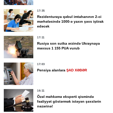
17:35
Rezidenturaya qəbul imtahanının 2-ci
mərhələsində 1000-ə yaxın şəxs iştirak
edəcək
17:11
Rusiya son sutka ərzində Ukraynaya
məxsus 1 155 PUA vurub
17:03
Pensiya alanlara
ŞAD XƏBƏR
16:11
Özəl məhkəmə eksperti qismində
fəaliyyət göstərmək istəyən şəxslərin
nəzərinə!