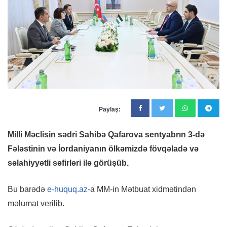
Paylaş:
Milli Məclisin sədri Sahibə Qafarova sentyabrın 3-də
Fələstinin və İordaniyanın ölkəmizdə fövqəladə və
səlahiyyətli səfirləri ilə görüşüb.
Bu barədə
e-huquq.az
-a MM-in Mətbuat xidmətindən
məlumat verilib.