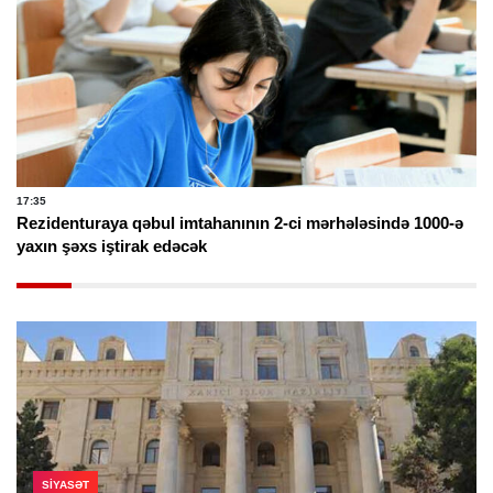
17:35
Rezidenturaya qəbul imtahanının 2-ci mərhələsində 1000-ə
yaxın şəxs iştirak edəcək
SIYASƏT