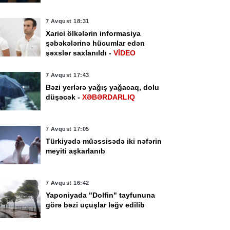
7 Avqust 18:31
Xarici ölkələrin informasiya
şəbəkələrinə hücumlar edən
şəxslər saxlanıldı -
VİDEO
7 Avqust 17:43
Bəzi yerlərə yağış yağacaq, dolu
düşəcək -
XƏBƏRDARLIQ
7 Avqust 17:05
Türkiyədə müəssisədə iki nəfərin
meyiti aşkarlanıb
7 Avqust 16:42
Yaponiyada "Dolfin" tayfununa
görə bəzi uçuşlar ləğv edilib