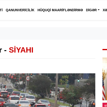
TI
QANUNVERICILIK
HÜQUQI MAARIFLƏNDIRMƏ
DIGƏR
XƏ
r -
SİYAHI
S