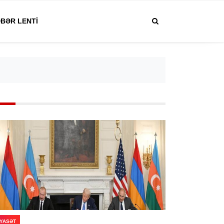
BƏR LENTI
IYASƏT