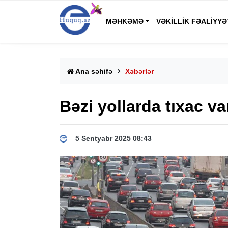
MƏHKƏMƏ
VƏKILLIK FƏALIYYƏ
Ana səhifə
Xəbərlər
Bəzi yollarda tıxac va
5 Sentyabr 2025 08:43