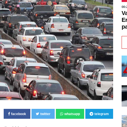
00:
V
E
pa
facebook
twitter
whatsapp
telegram