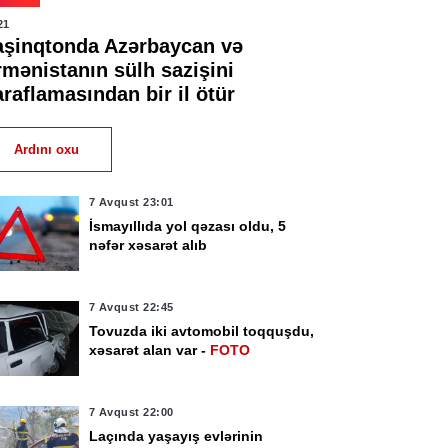
21
aşinqtonda Azərbaycan və
rmənistanın sülh sazişini
raflamasından bir il ötür
Ardını oxu
7 Avqust 23:01
İsmayıllıda yol qəzası oldu, 5
nəfər xəsarət alıb
7 Avqust 22:45
Tovuzda iki avtomobil toqquşdu,
xəsarət alan var -
FOTO
7 Avqust 22:00
Laçında yaşayış evlərinin