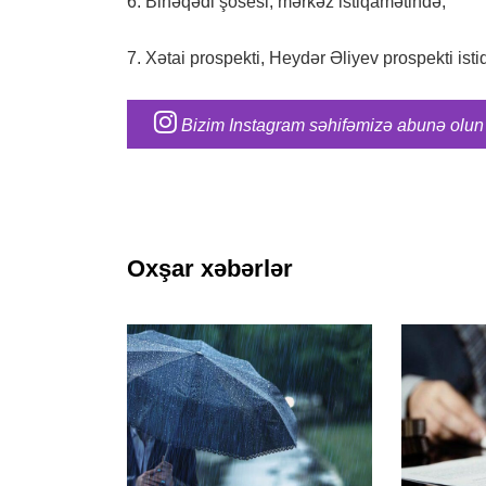
6. Binəqədi şosesi, mərkəz istiqamətində;
7. Xətai prospekti, Heydər Əliyev prospekti ist
Bizim Instagram səhifəmizə abunə olun
Oxşar xəbərlər