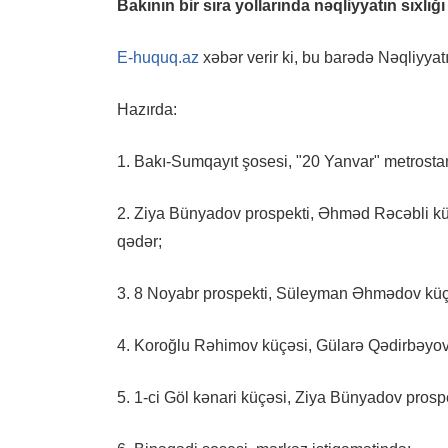
Bakının bir sıra yollarında nəqliyyatın sıxlı
E-huquq.az
xəbər verir ki, bu barədə Nəqliyyat
Hazırda:
1. Bakı-Sumqayıt şosesi, "20 Yanvar" metrostan
2. Ziya Bünyadov prospekti, Əhməd Rəcəbli küç
qədər;
3. 8 Noyabr prospekti, Süleyman Əhmədov küçə
4. Koroğlu Rəhimov küçəsi, Gülarə Qədirbəyov
5. 1-ci Göl kənari küçəsi, Ziya Bünyadov prospe