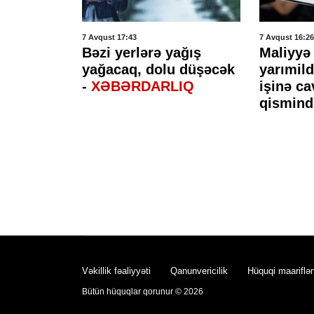
7 Avqust 17:43
7 Avqust 16:26
n
Bəzi yerlərə yağış
Maliyyə 
yağacaq, dolu düşəcək
yarımil
hücumlar
-
XƏBƏRDARLIQ
işinə c
axlanıldı
qismind
Vəkillik fəaliyyəti
Qanunvericilik
Hüquqi maariflə
Bütün hüquqlar qorunur © 2026