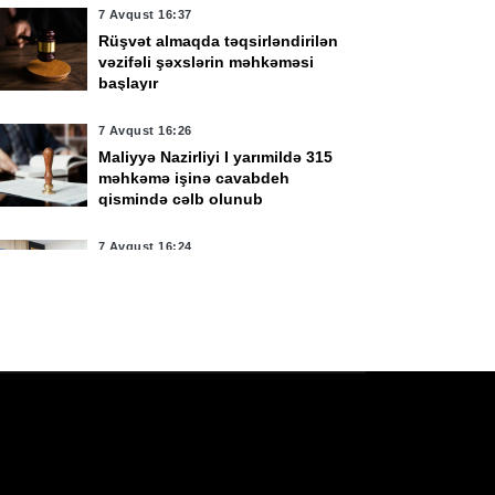
7 Avqust 16:37
Rüşvət almaqda təqsirləndirilən
vqust 15:38
7 Avqust 14:06
vəzifəli şəxslərin məhkəməsi
rbi qulluqçular üçün
Çimərliyə gedənlərin
başlayır
harət dərəcələri üzrə
nəzərinə!
naq imtahanları
7 Avqust 16:26
Maliyyə Nazirliyi I yarımildə 315
çirilir
məhkəmə işinə cavabdeh
qismində cəlb olunub
7 Avqust 16:24
Kamran Əliyev Laçın və
Qubadlıda cinayətkarlığa qarşı
mübarizənin təşkilini müzakirə
edib -
FOTO
7 Avqust 16:24
Həftəsonu güclü külək əsəcək -
XƏBƏRDARLIQ
7 Avqust 16:00