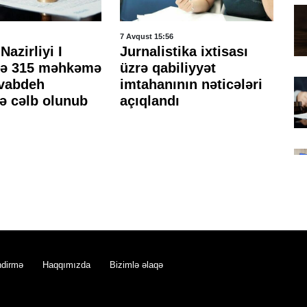
7 Avqust 15:56
7 A
Nazirliyi I
Jurnalistika ixtisası
Hə
də 315 məhkəmə
üzrə qabiliyyət
mə
avabdeh
imtahanının nəticələri
sı
ə cəlb olunub
açıqlandı
ke
ndirmə
Haqqımızda
Bizimlə əlaqə