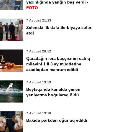
yaxınlığında yanğın baş verdi -
FOTO
7 Avqust 21:23
Zelenski ilk dəfə Serbiyaya səfər
etdi
7 Avqust 20:52
Qaradağın icra başçısının sabiq
müavini 1 il 3 ay müddətinə
azadlıqdan məhrum edildi
7 Avqust 19:59
Beyləqanda kanalda çimən
yeniyetmə boğularaq öldü
7 Avqust 19:20
Bakıda parkdan oğurluq edildi