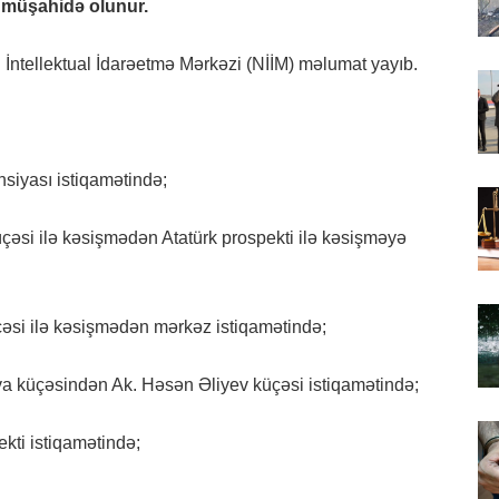
ğı müşahidə olunur.
ı İntellektual İdarəetmə Mərkəzi (NİİM) məlumat yayıb.
siyası istiqamətində;
əsi ilə kəsişmədən Atatürk prospekti ilə kəsişməyə
si ilə kəsişmədən mərkəz istiqamətində;
a küçəsindən Ak. Həsən Əliyev küçəsi istiqamətində;
kti istiqamətində;