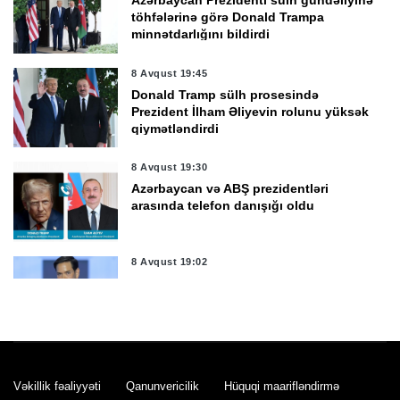
töhfələrinə görə Donald Trampa
minnətdarlığını bildirdi
8 Avqust 19:45
Donald Tramp sülh prosesində
Prezident İlham Əliyevin rolunu yüksək
qiymətləndirdi
8 Avqust 19:30
Azərbaycan və ABŞ prezidentləri
arasında telefon danışığı oldu
8 Avqust 19:02
Rubio: Ermənistanla Azərbaycanı
nümayiş etdirdikləri cəsarət və
uzaqgörənliyə görə təbrik edirik
8 Avqust 18:32
Trampla Paşinyan TRIPP layihəsinin
Vəkillik fəaliyyəti
Qanunvericilik
Hüquqi maarifləndirmə
icrasının hazırkı vəziyyətini müzakirə