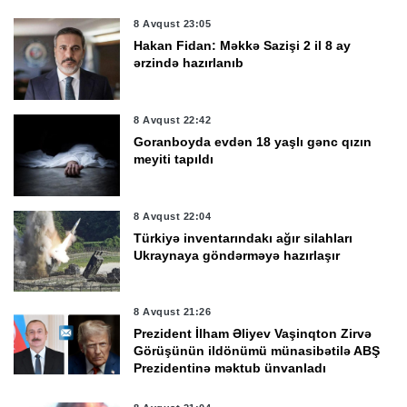
8 Avqust 23:05
Hakan Fidan: Məkkə Sazişi 2 il 8 ay
ərzində hazırlanıb
8 Avqust 22:42
Goranboyda evdən 18 yaşlı gənc qızın
meyiti tapıldı
8 Avqust 22:04
Türkiyə inventarındakı ağır silahları
Ukraynaya göndərməyə hazırlaşır
8 Avqust 21:26
Prezident İlham Əliyev Vaşinqton Zirvə
Görüşünün ildönümü münasibətilə ABŞ
Prezidentinə məktub ünvanladı