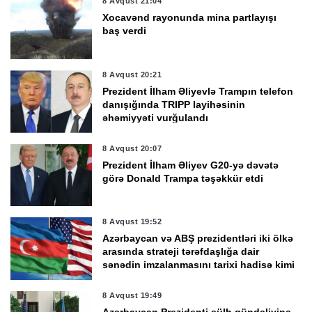
8 Avqust 21:04
Xocavənd rayonunda mina partlayışı
baş verdi
8 Avqust 20:21
Prezident İlham Əliyevlə Trampın telefon
danışığında TRIPP layihəsinin
əhəmiyyəti vurğulandı
8 Avqust 20:07
Prezident İlham Əliyev G20-yə dəvətə
görə Donald Trampa təşəkkür etdi
8 Avqust 19:52
Azərbaycan və ABŞ prezidentləri iki ölkə
arasında strateji tərəfdaşlığa dair
sənədin imzalanmasını tarixi hadisə kimi
qiymətləndirdi
8 Avqust 19:49
Azərbaycan Prezidenti sülh gündəliyinə