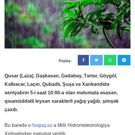
Paylaş:
Qusar (Laza), Daşkəsən, Gədəbəy, Tərtər, Göygöl,
Kəlbəcər, Laçın, Qubadlı, Şuşa və Xankəndidə
sentyabrın 5-i saat 10:00-a olan məlumata əsasən,
qısamüddətli leysan xarakterli yağış yağıb, şimşək
çaxıb.
Bu barədə
e-huquq.az
-a Milli Hidrometeorologiya
Xidmətindən məlumat verilib.