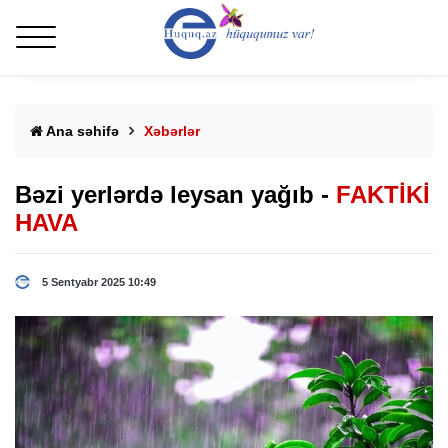
Ana səhifə
Xəbərlər
Bəzi yerlərdə leysan yağıb -
FAKTİKİ
HAVA
5 Sentyabr 2025 10:49