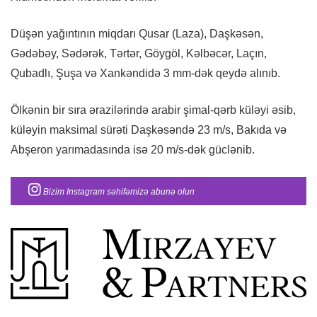
Düşən yağıntının miqdarı Qusar (Laza), Daşkəsən,
Gədəbəy, Sədərək, Tərtər, Göygöl, Kəlbəcər, Laçın,
Qubadlı, Şuşa və Xankəndidə 3 mm-dək qeydə alınıb.
Ölkənin bir sıra ərazilərində arabir şimal-qərb küləyi əsib,
küləyin maksimal sürəti Daşkəsəndə 23 m/s, Bakıda və
Abşeron yarımadasında isə 20 m/s-dək güclənib.
Bizim Instagram səhifəmizə abunə olun