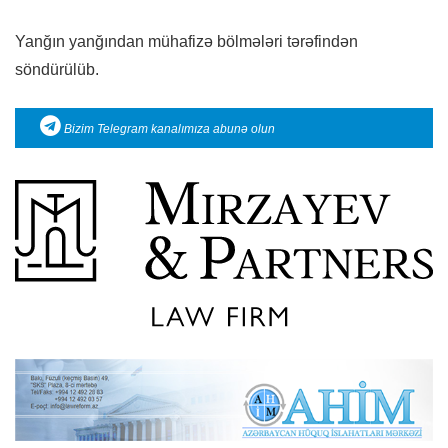
Yanğın yanğından mühafizə bölmələri tərəfindən
söndürülüb.
Bizim Telegram kanalımıza abunə olun