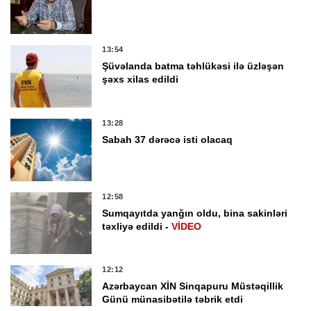
13:54
Şüvəlanda batma təhlükəsi ilə üzləşən
şəxs xilas edildi
13:28
Sabah 37 dərəcə isti olacaq
12:58
Sumqayıtda yanğın oldu, bina sakinləri
təxliyə edildi -
VİDEO
12:12
Azərbaycan XİN Sinqapuru Müstəqillik
Günü münasibətilə təbrik etdi