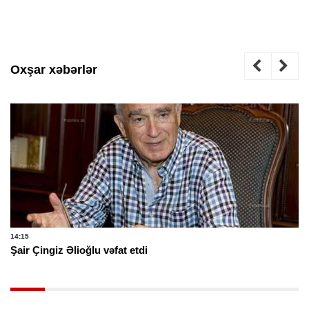
Oxşar xəbərlər
14:15
Şair Çingiz Əlioğlu vəfat etdi