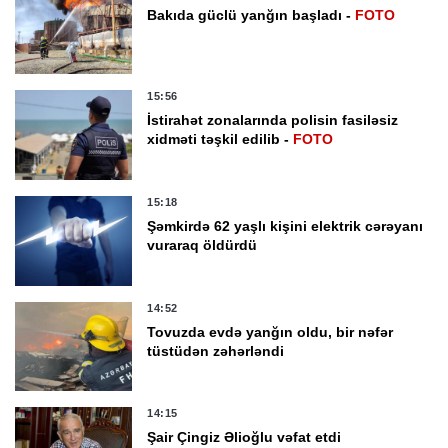
Bakıda güclü yanğın başladı -
FOTO
15:56
İstirahət zonalarında polisin fasiləsiz
xidməti təşkil edilib -
FOTO
15:18
Şəmkirdə 62 yaşlı kişini elektrik cərəyanı
vuraraq öldürdü
14:52
Tovuzda evdə yanğın oldu, bir nəfər
tüstüdən zəhərləndi
14:15
Şair Çingiz Əlioğlu vəfat etdi