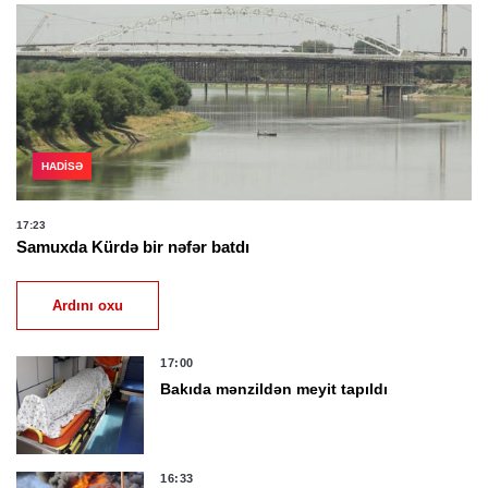
HADISƏ
17:23
Samuxda Kürdə bir nəfər batdı
Ardını oxu
17:00
Bakıda mənzildən meyit tapıldı
16:33