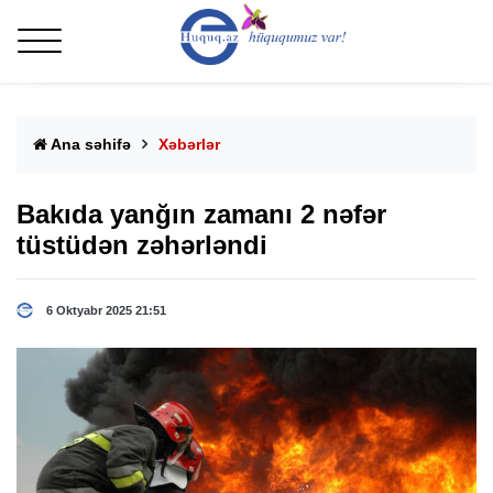
Ana səhifə
Xəbərlər
Bakıda yanğın zamanı 2 nəfər
tüstüdən zəhərləndi
6 Oktyabr 2025 21:51