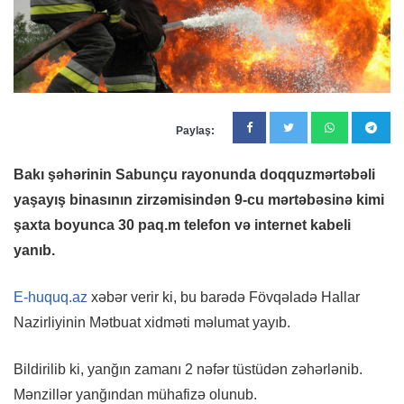
Paylaş:
Bakı şəhərinin Sabunçu rayonunda doqquzmərtəbəli
yaşayış binasının zirzəmisindən 9-cu mərtəbəsinə kimi
şaxta boyunca 30 paq.m telefon və internet kabeli
yanıb.
E-huquq.az
xəbər verir ki, bu barədə Fövqəladə Hallar
Nazirliyinin Mətbuat xidməti məlumat yayıb.
Bildirilib ki, yanğın zamanı 2 nəfər tüstüdən zəhərlənib.
Mənzillər yanğından mühafizə olunub.