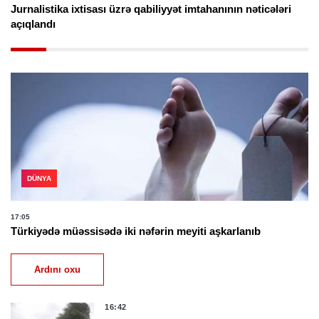
Jurnalistika ixtisası üzrə qabiliyyət imtahanının nəticələri
açıqlandı
DÜNYA
17:05
Türkiyədə müəssisədə iki nəfərin meyiti aşkarlanıb
Ardını oxu
16:42