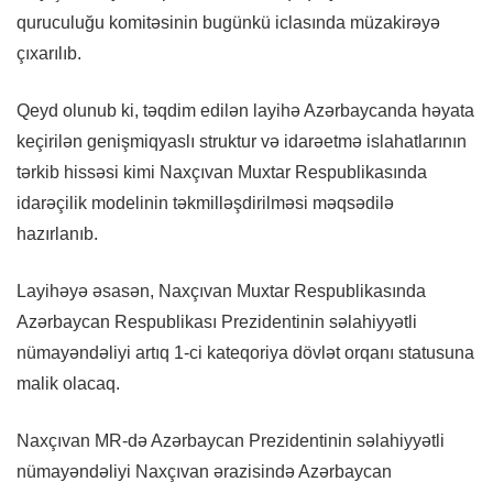
quruculuğu komitəsinin bugünkü iclasında müzakirəyə
çıxarılıb.
Qeyd olunub ki, təqdim edilən layihə Azərbaycanda həyata
keçirilən genişmiqyaslı struktur və idarəetmə islahatlarının
tərkib hissəsi kimi Naxçıvan Muxtar Respublikasında
idarəçilik modelinin təkmilləşdirilməsi məqsədilə
hazırlanıb.
Layihəyə əsasən, Naxçıvan Muxtar Respublikasında
Azərbaycan Respublikası Prezidentinin səlahiyyətli
nümayəndəliyi artıq 1-ci kateqoriya dövlət orqanı statusuna
malik olacaq.
Naxçıvan MR-də Azərbaycan Prezidentinin səlahiyyətli
nümayəndəliyi Naxçıvan ərazisində Azərbaycan