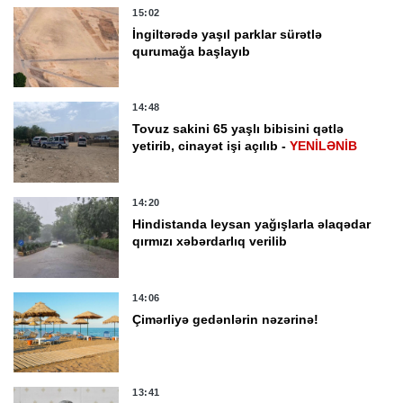
15:02
İngiltərədə yaşıl parklar sürətlə
qurumağa başlayıb
14:48
Tovuz sakini 65 yaşlı bibisini qətlə
yetirib, cinayət işi açılıb -
YENİLƏNİB
14:20
Hindistanda leysan yağışlarla əlaqədar
qırmızı xəbərdarlıq verilib
14:06
Çimərliyə gedənlərin nəzərinə!
13:41