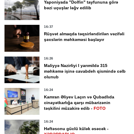
Yaponiyada "Dolfin" tayfununa görə
bəzi uçuşlar ləğv edilib
16:37
Rüşvət almaqda təqsirləndirilən vəzifəli
şəxslərin məhkəməsi başlayır
16:26
Maliyyə Nazirliyi I yarımildə 315
məhkəmə işinə cavabdeh qismində cəlb
olunub
16:24
Kamran Əliyev Laçın və Qubadlıda
cinayətkarlığa qarşı mübarizənin
təşkilini müzakirə edib -
FOTO
16:24
Həftəsonu güclü külək əsəcək -