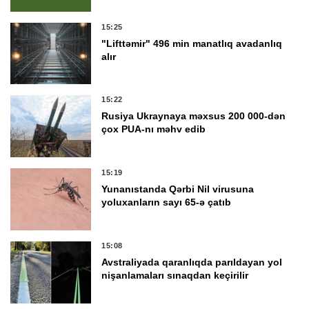
15:25
"Lifttəmir" 496 min manatlıq avadanlıq
alır
15:22
Rusiya Ukraynaya məxsus 200 000-dən
çox PUA-nı məhv edib
15:19
Yunanıstanda Qərbi Nil virusuna
yoluxanların sayı 65-ə çatıb
15:08
Avstraliyada qaranlıqda parıldayan yol
nişanlamaları sınaqdan keçirilir