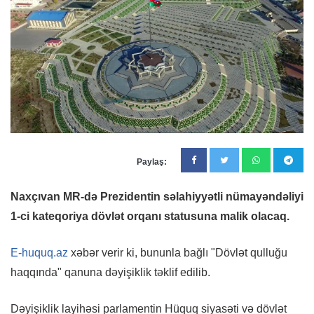
Paylaş:
Naxçıvan MR-də Prezidentin səlahiyyətli nümayəndəliyi
1-ci kateqoriya dövlət orqanı statusuna malik olacaq.
E-huquq.az
xəbər verir ki, bununla bağlı "Dövlət qulluğu
haqqında" qanuna dəyişiklik təklif edilib.
Dəyişiklik layihəsi parlamentin Hüquq siyasəti və dövlət