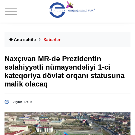
Ana səhifə
Xəbərlər
Naxçıvan MR-də Prezidentin
səlahiyyətli nümayəndəliyi 1-ci
kateqoriya dövlət orqanı statusuna
malik olacaq
2 İyun 17:19