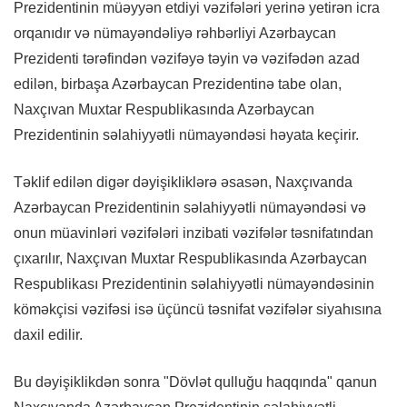
Prezidentinin müəyyən etdiyi vəzifələri yerinə yetirən icra
orqanıdır və nümayəndəliyə rəhbərliyi Azərbaycan
Prezidenti tərəfindən vəzifəyə təyin və vəzifədən azad
edilən, birbaşa Azərbaycan Prezidentinə tabe olan,
Naxçıvan Muxtar Respublikasında Azərbaycan
Prezidentinin səlahiyyətli nümayəndəsi həyata keçirir.
Təklif edilən digər dəyişikliklərə əsasən, Naxçıvanda
Azərbaycan Prezidentinin səlahiyyətli nümayəndəsi və
onun müavinləri vəzifələri inzibati vəzifələr təsnifatından
çıxarılır, Naxçıvan Muxtar Respublikasında Azərbaycan
Respublikası Prezidentinin səlahiyyətli nümayəndəsinin
köməkçisi vəzifəsi isə üçüncü təsnifat vəzifələr siyahısına
daxil edilir.
Bu dəyişiklikdən sonra "Dövlət qulluğu haqqında" qanun