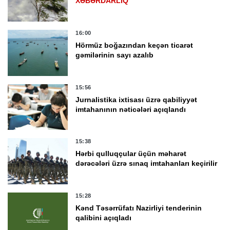
XƏBƏRDARLIQ
16:00
Hörmüz boğazından keçən ticarət
gəmilərinin sayı azalıb
15:56
Jurnalistika ixtisası üzrə qabiliyyət
imtahanının nəticələri açıqlandı
15:38
Hərbi qulluqçular üçün məharət
dərəcələri üzrə sınaq imtahanları keçirilir
15:28
Kənd Təsərrüfatı Nazirliyi tenderinin
qalibini açıqladı