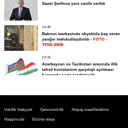
Samir Şərifova yeni vəzifə verildi
13:40
Bakının mərkəzində obyektdə baş verən
yanğın məhdudlaşdırıldı -
FOTO -
YENİLƏNİB
13:32
Azərbaycan və Tacikistan arasında illik
təhsil kvotalarının qarşılıqlı ayrılması
haqqında saziş təsdiqlənib
13:27
Azərbaycanın Malayziyada yeni səfiri
təyin olunub
Vəkillik fəaliyyəti
Qanunvericilik
Hüquqi maarifləndirmə
13:20
Haqqımızda
Bizimlə əlaqə
Azərbaycanın Pakistandakı səfiri dəyişib