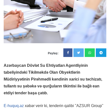
Paylaş:
Azərbaycan Dövlət Su Ehtiyatları Agentliyinin
tabeliyindəki Tikilməkdə Olan Obyektlərin
Müdiriyyətinin Pirəhmədli kəndinin xarici su təchizatı,
tullantı su şəbəkə və qurğuların tikintisi ilə bağlı ean
etdiyi tender başa çatıb.
E-huquq.az
xəbər verir ki, tenderin qalibi "AZSUR Group"