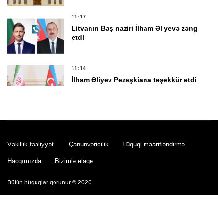
11:17
Litvanın Baş naziri İlham Əliyevə zəng
etdi
11:14
İlham Əliyev Pezeşkiana təşəkkür etdi
10:52
DYP velosipedçilərə müraciət edib
Vəkillik fəaliyyəti
Qanunvericilik
Hüquqi maarifləndirmə
Haqqımızda
Bizimlə əlaqə
10:37
Cinayətdə şübhəli bilinən 68 nəfər
Bütün hüquqlar qorunur © 2026
saxlanıldı