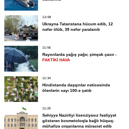
12:08
Ukrayna Tatarıstana hücum edib, 12
nəfər ölüb, 39 nəfər yaralanıb
11:56
Rayonlarda yağış yağır, şimşək çaxır -
FAKTİKİ HAVA
11:34
Hindistanda daşqınlar nəticəsində
ölənlərin sayı 100-ə çatıb
11:25
Səhiyyə Nazirliyi lisenziyasız fəaliyyət
göstərən kosmetoloqla bağlı hüquq-
mühafizə orqanlarına müraciət edib