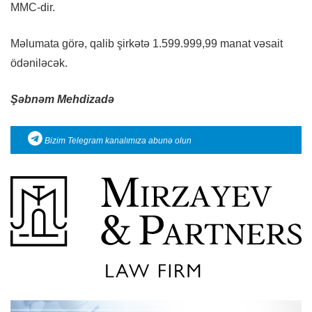
MMC-dir.
Məlumata görə, qalib şirkətə 1.599.999,99 manat vəsait
ödəniləcək.
Şəbnəm Mehdizadə
Bizim Telegram kanalımıza abunə olun