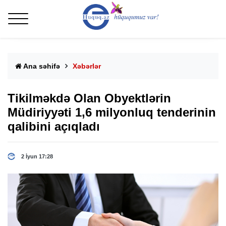
Ana səhifə
Xəbərlər
Tikilməkdə Olan Obyektlərin
Müdiriyyəti 1,6 milyonluq tenderinin
qalibini açıqladı
2 İyun 17:28