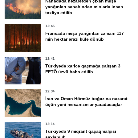
Kanadada nəzarətdən çıxan meşə
yanğınları səbəbindən minlərlə insan
təxliyə edilib
12:45
Fransada meşə yanğınları zamanı 117
min hektar ərazi külə dönüb
12:41
Türkiyədə xaricə qaçmağa çalışan 3
FETÖ üzvü həbs edilib
12:34
İran və Oman Hörmüz boğazına nəzarət
üçün yeni mexanizmlər yaradacaqlar
12:14
Türkiyədə 9 miqrant qaçaqmalçısı
saxlanılıb