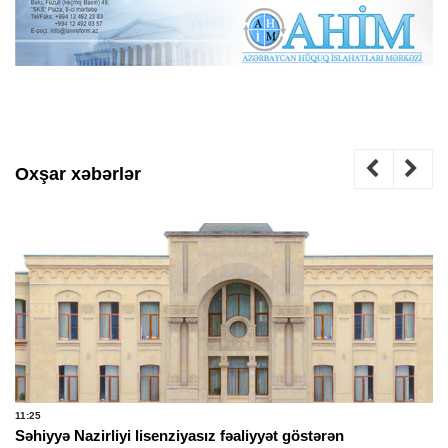
Oxşar xəbərlər
11:25
Səhiyyə Nazirliyi lisenziyasız fəaliyyət göstərən