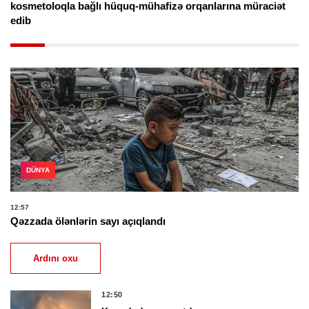
kosmetoloqla bağlı hüquq-mühafizə orqanlarına müraciət
edib
DÜNYA
12:57
Qəzzada ölənlərin sayı açıqlandı
Ardını oxu
12:50