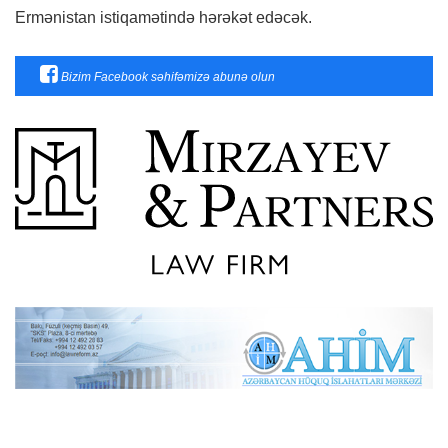
Ermənistan istiqamətində hərəkət edəcək.
Bizim Facebook səhifəmizə abunə olun