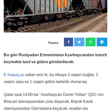
Paylaş:
Bu gün Rusiyadan Ermənistana Azərbaycandan tranzit
keçməklə taxıl və gübrə göndəriləcək.
E-huquq.az
xəbər verir ki, bu ölkəyə 3 vaqon buğda, 2
vaqon arpa və 1 vaqon gübrə tədarük olunacaq.
Qatar saat 14:00-da "Azərbaycan Dəmir Yolları" QSC-nin
Biləcəri stansiyasından yola düşəcək, Böyük Kəsik
stansiyasından Gürcüstana keçəcək, oradan isə