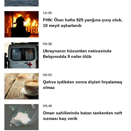
10:05
FHN: Ötən həftə 925 yanğına çıxış olub,
10 meyit aşkarlanıb
09:58
Ukraynanın hücumları nəticəsində
Belqorodda 9 nəfər ölüb
09:53
Qəhvə içdikdən sonra dişləri fırçalamaq
olmaz
09:49
Oman sahillərində batan tankerdən neft
sızması baş verib