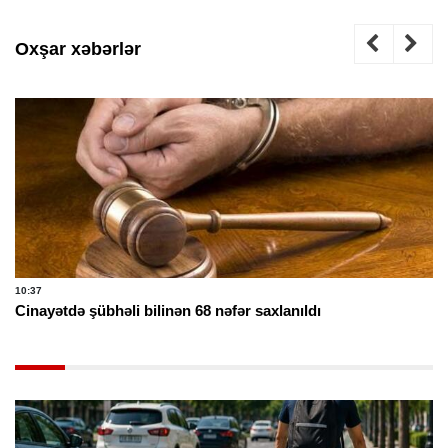
Oxşar xəbərlər
10:37
Cinayətdə şübhəli bilinən 68 nəfər saxlanıldı