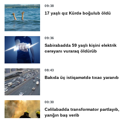
09:38
17 yaşlı qız Kürdə boğulub öldü
09:36
Sabirabadda 59 yaşlı kişini elektrik
cərəyanı vuraraq öldürüb
08:43
Bakıda üç istiqamətdə tıxac yaranıb
00:30
Cəlilabadda transformator partlayıb,
yanğın baş verib
9 Avqust 23:14