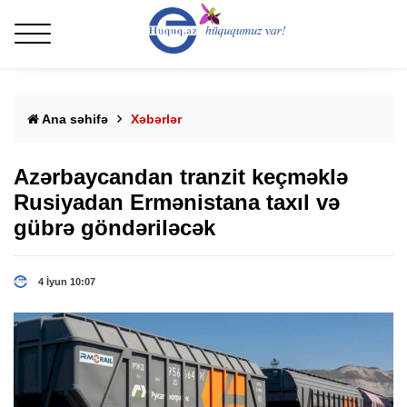
Ana səhifə
Xəbərlər
Azərbaycandan tranzit keçməklə
Rusiyadan Ermənistana taxıl və
gübrə göndəriləcək
4 İyun 10:07