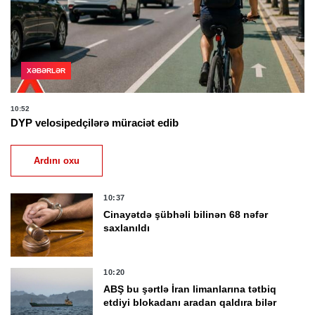
XƏBƏRLƏR
10:52
DYP velosipedçilərə müraciət edib
Ardını oxu
10:37
Cinayətdə şübhəli bilinən 68 nəfər
saxlanıldı
10:20
ABŞ bu şərtlə İran limanlarına tətbiq
etdiyi blokadanı aradan qaldıra bilər