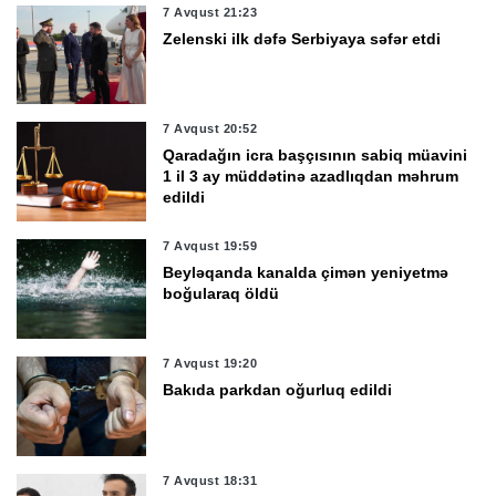
7 Avqust 21:23
Zelenski ilk dəfə Serbiyaya səfər etdi
7 Avqust 20:52
Qaradağın icra başçısının sabiq müavini
1 il 3 ay müddətinə azadlıqdan məhrum
edildi
7 Avqust 19:59
Beyləqanda kanalda çimən yeniyetmə
boğularaq öldü
7 Avqust 19:20
Bakıda parkdan oğurluq edildi
7 Avqust 18:31