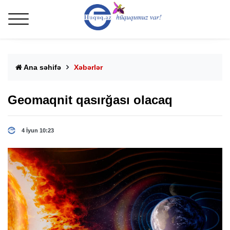
Ana səhifə
Xəbərlər
Geomaqnit qasırğası olacaq
4 İyun 10:23