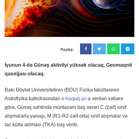
Paylaş:
İyunun 4-də Günəş aktivliyi yüksək olacaq. Geomaqnit
qasırğası olacaq.
Bakı Dövlət Universitetinin (BDU) Fizika fakültəsinin
Astrofizika kafedrasından
e-huquq.az
-a verilən xəbərə
görə, Günəş səhtində müntəzəm baş verən C (zəif) sinif
alışmalarla yanaşı, M (R1-R2-zəif-orta) sinif alışmalar və
tac kültə atılması (TKA) baş verib.