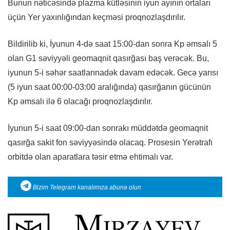
Bunun nəticəsində plazma kütləsinin iyun ayının ortaları
üçün Yer yaxınlığından keçməsi proqnozlaşdırılır.
Bildirilib ki, İyunun 4-də saat 15:00-dan sonra Kp əmsalı 5
olan G1 səviyyəli geomaqnit qasırğası baş verəcək. Bu,
iyunun 5-i səhər saatlarınadək davam edəcək. Gecə yarısı
(5 iyun saat 00:00-03:00 aralığında) qasırğanın gücünün
Kp əmsalı ilə 6 olacağı proqnozlaşdırılır.
İyunun 5-i saat 09:00-dan sonrakı müddətdə geomaqnit
qasırğa sakit fon səviyyəsində olacaq. Prosesin Yerətrafı
orbitdə olan aparatlara təsir etmə ehtimalı var.
Bizim Telegram kanalımıza abunə olun