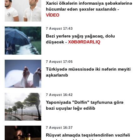
Xarici ölkələrin informasiya şəbəkələrinə
hücumlar edən şəxslər saxlanıldı -
VİDEO
7 Avqust 17:43
Bəzi yerlərə yağış yağacaq, dolu
düşəcək -
XƏBƏRDARLIQ
7 Avqust 17:05
Türkiyədə müəssisədə iki nəfərin meyiti
aşkarlanıb
7 Avqust 16:42
Yaponiyada "Dolfin" tayfununa görə
bəzi uçuşlar ləğv edilib
7 Avqust 16:37
Rüşvət almaqda təqsirləndirilən vəzifəli