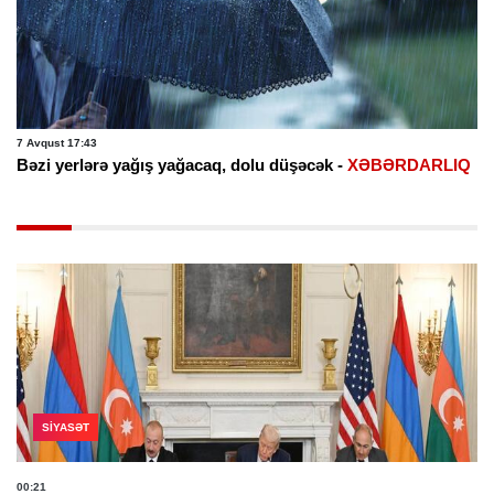
7 Avqust 17:43
Bəzi yerlərə yağış yağacaq, dolu düşəcək -
XƏBƏRDARLIQ
SIYASƏT
00:21