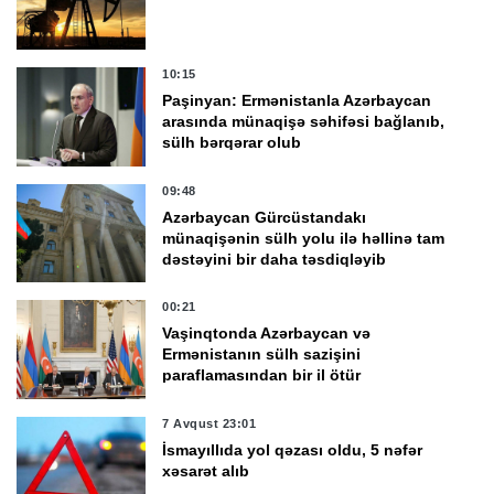
10:15
Paşinyan: Ermənistanla Azərbaycan
arasında münaqişə səhifəsi bağlanıb,
sülh bərqərar olub
09:48
Azərbaycan Gürcüstandakı
münaqişənin sülh yolu ilə həllinə tam
dəstəyini bir daha təsdiqləyib
00:21
Vaşinqtonda Azərbaycan və
Ermənistanın sülh sazişini
paraflamasından bir il ötür
7 Avqust 23:01
İsmayıllıda yol qəzası oldu, 5 nəfər
xəsarət alıb