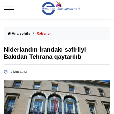
Ana səhifə
Xəbərlər
Niderlandın İrandakı səfirliyi
Bakıdan Tehrana qaytarılıb
9 İyun 21:43