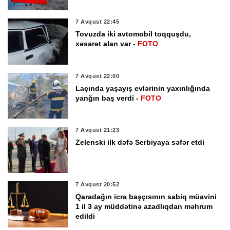
7 Avqust 22:45
Tovuzda iki avtomobil toqquşdu,
xəsarət alan var -
FOTO
7 Avqust 22:00
Laçında yaşayış evlərinin yaxınlığında
yanğın baş verdi -
FOTO
7 Avqust 21:23
Zelenski ilk dəfə Serbiyaya səfər etdi
7 Avqust 20:52
Qaradağın icra başçısının sabiq müavini
1 il 3 ay müddətinə azadlıqdan məhrum
edildi