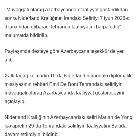
"Müvəqqəti olaraq Azərbaycandan fəaliyyət göstərdikdən
sonra Niderland Krallığının İrandakı Səfirliyi 7 iyun 2026-cı
il tarixindən etibarən Tehranda fəaliyyətini bərpa edib", -
məlumatda bildirilib.
Paylaşımda dəstəyə görə Azərbaycana təşəkkür də yer
alıb.
Xatlırladaq ki, martın 10-da Niderlandın İrandakı diplomatik
missiyasının rəhbəri Emil De Bont Tehrandakı səfirliyin
müvəqqəti olaraq Azərbaycanda fəaliyyət göstərəcəyini
açıqlayıb.
Niderland Krallığının Azərbaycandakı səfiri Marian de Yonq
isə aprelin 29-da Tehrandakı səfirliyin fəaliyyətini Bakıda
davam etdirdiyini bildirib.