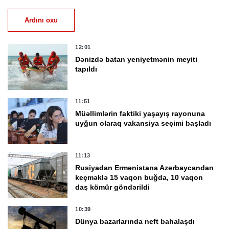
Ardını oxu
12:01
Dənizdə batan yeniyetmənin meyiti
tapıldı
11:51
Müəllimlərin faktiki yaşayış rayonuna
uyğun olaraq vakansiya seçimi başladı
11:13
Rusiyadan Ermənistana Azərbaycandan
keçməklə 15 vaqon buğda, 10 vaqon
daş kömür göndərildi
10:39
Dünya bazarlarında neft bahalaşdı