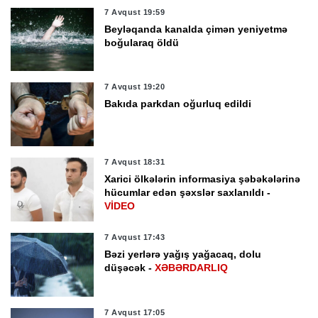
7 Avqust 19:59
Beyləqanda kanalda çimən yeniyetmə
boğularaq öldü
7 Avqust 19:20
Bakıda parkdan oğurluq edildi
7 Avqust 18:31
Xarici ölkələrin informasiya şəbəkələrinə
hücumlar edən şəxslər saxlanıldı -
VİDEO
7 Avqust 17:43
Bəzi yerlərə yağış yağacaq, dolu
düşəcək -
XƏBƏRDARLIQ
7 Avqust 17:05