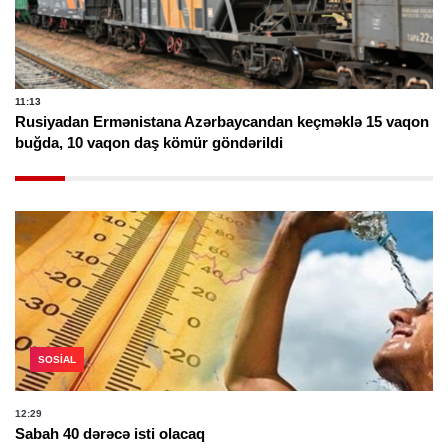
11:13
Rusiyadan Ermənistana Azərbaycandan keçməklə 15 vaqon
buğda, 10 vaqon daş kömür göndərildi
SOSIAL
12:29
Sabah 40 dərəcə isti olacaq