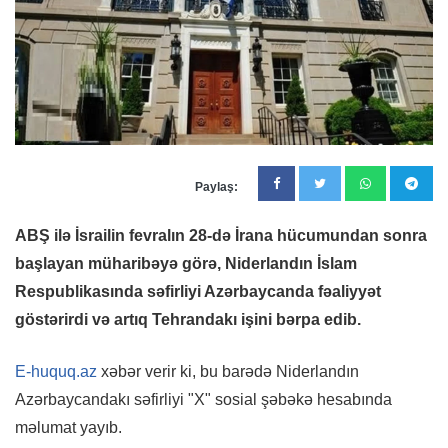
Paylaş:
ABŞ ilə İsrailin fevralın 28-də İrana hücumundan sonra
başlayan müharibəyə görə, Niderlandın İslam
Respublikasında səfirliyi Azərbaycanda fəaliyyət
göstərirdi və artıq Tehrandakı işini bərpa edib.
E-huquq.az
xəbər verir ki, bu barədə Niderlandın
Azərbaycandakı səfirliyi "X" sosial şəbəkə hesabında
məlumat yayıb.