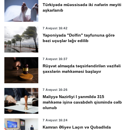
Türkiyədə müəssisədə iki nəfərin meyiti
aşkarlanıb
7 Avqust 16:42
Yaponiyada "Dolfin" tayfununa görə
bəzi uçuşlar ləğv edilib
7 Avqust 16:37
Rüşvət almaqda təqsirləndirilən vəzifəli
şəxslərin məhkəməsi başlayır
7 Avqust 16:26
Maliyyə Nazirliyi I yarımildə 315
məhkəmə işinə cavabdeh qismində cəlb
olunub
7 Avqust 16:24
Kamran Əliyev Laçın və Qubadlıda