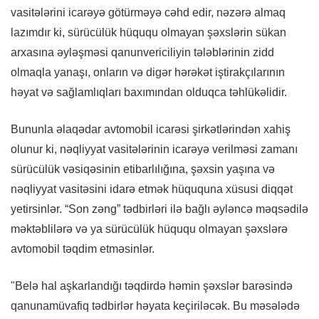
vasitələrini icarəyə götürməyə cəhd edir, nəzərə almaq
lazımdır ki, sürücülük hüququ olmayan şəxslərin sükan
arxasına əyləşməsi qanunvericiliyin tələblərinin zidd
olmaqla yanaşı, onların və digər hərəkət iştirakçılarının
həyat və sağlamlıqları baxımından olduqca təhlükəlidir.
Bununla əlaqədar avtomobil icarəsi şirkətlərindən xahiş
olunur ki, nəqliyyat vasitələrinin icarəyə verilməsi zamanı
sürücülük vəsiqəsinin etibarlılığına, şəxsin yaşına və
nəqliyyat vasitəsini idarə etmək hüququna xüsusi diqqət
yetirsinlər. “Son zəng” tədbirləri ilə bağlı əyləncə məqsədilə
məktəblilərə və ya sürücülük hüququ olmayan şəxslərə
avtomobil təqdim etməsinlər.
"Belə hal aşkarlandığı təqdirdə həmin şəxslər barəsində
qanunamüvafiq tədbirlər həyata keçiriləcək. Bu məsələdə