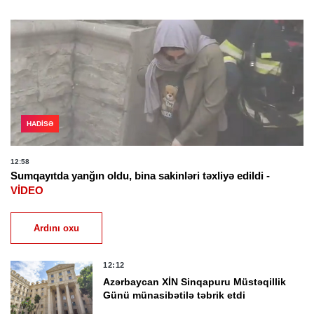
HADISƏ
12:58
Sumqayıtda yanğın oldu, bina sakinləri təxliyə edildi -
VİDEO
Ardını oxu
12:12
Azərbaycan XİN Sinqapuru Müstəqillik
Günü münasibətilə təbrik etdi