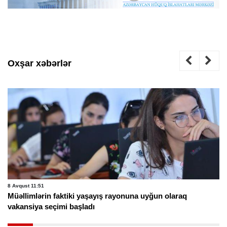
Oxşar xəbərlər
8 Avqust 11:51
Müəllimlərin faktiki yaşayış rayonuna uyğun olaraq
vakansiya seçimi başladı