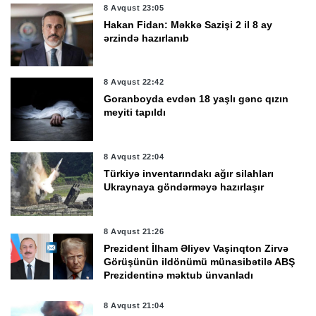
8 Avqust 23:05
Hakan Fidan: Məkkə Sazişi 2 il 8 ay
ərzində hazırlanıb
8 Avqust 22:42
Goranboyda evdən 18 yaşlı gənc qızın
meyiti tapıldı
8 Avqust 22:04
Türkiyə inventarındakı ağır silahları
Ukraynaya göndərməyə hazırlaşır
8 Avqust 21:26
Prezident İlham Əliyev Vaşinqton Zirvə
Görüşünün ildönümü münasibətilə ABŞ
Prezidentinə məktub ünvanladı
8 Avqust 21:04