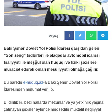
Paylaş:
Bakı Şəhər Dövlət Yol Polisi İdarəsi qarşıdan gələn
“Son zəng” tədbirləri ilə əlaqədar avtomobil icarəsi
fəaliyyəti ilə məşğul olan hüquqi və fiziki şəxslərə
müraciət edərək onları məsuliyyətli olmağa çağırır.
Bu barədə
e-huquq.az
-a Bakı Şəhər Dövlət Yol Polisi
İdarəsindən məlumat verilib.
Bildirilib ki, bəzi hallarda məzunlar və ya yetkinlik yaşına
çatmayan şəxslər əyləncə məqsədilə müxtəlif nəqliyyat