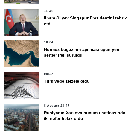
11:34
İlham Əliyev Sinqapur Prezidentini təbrik
etdi
10:04
Hörmüz boğazının açılması üçün yeni
şərtlər irəli sürüldü
09:27
Türkiyədə zəlzələ oldu
8 Avqust 23:47
Rusiyanın Xarkova hücumu nəticəsində
iki nəfər həlak oldu