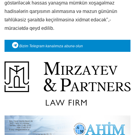
göstəriləcək həssas yanaşma mümkün xoşagəlməz
hadisələrin qarşısının alınmasına və məzun gününün
təhlükəsiz şəraitdə keçirilməsinə xidmət edəcək",-
müraciətdə qeyd edilib.
Bizim Telegram kanalımıza abunə olun