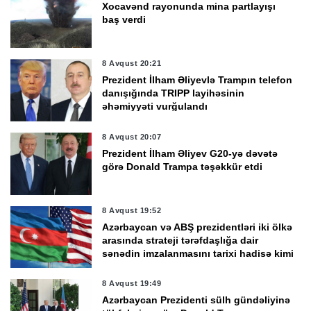
Xocavənd rayonunda mina partlayışı
baş verdi
8 Avqust 20:21
Prezident İlham Əliyevlə Trampın telefon
danışığında TRIPP layihəsinin
əhəmiyyəti vurğulandı
8 Avqust 20:07
Prezident İlham Əliyev G20-yə dəvətə
görə Donald Trampa təşəkkür etdi
8 Avqust 19:52
Azərbaycan və ABŞ prezidentləri iki ölkə
arasında strateji tərəfdaşlığa dair
sənədin imzalanmasını tarixi hadisə kimi
qiymətləndirdi
8 Avqust 19:49
Azərbaycan Prezidenti sülh gündəliyinə