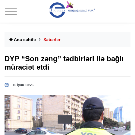
Ana səhifə
Xəbərlər
DYP “Son zəng” tədbirləri ilə bağlı
müraciət etdi
10 İyun 10:26