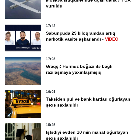
Moskva istiqamətində uçan daha 7 PUA
vuruldu
17:42
Sabunçuda 29 kiloqramdan artıq
narkotik vasitə aşkarlandı -
VİDEO
17:03
Əraqçi: Hörmüz boğazı ilə bağlı
razılaşmaya yaxınlaşmışıq
16:01
Taksidən pul və bank kartları oğurlayan
şəxs saxlanıldı
15:25
İşlədiyi evdən 10 min manat oğurlayan
şəxs saxlanıldı