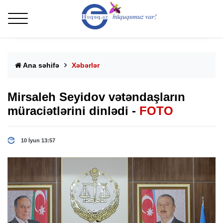
Ana səhifə
Xəbərlər
Mirsaleh Seyidov vətəndaşların
müraciətlərini dinlədi -
FOTO
10 İyun 13:57