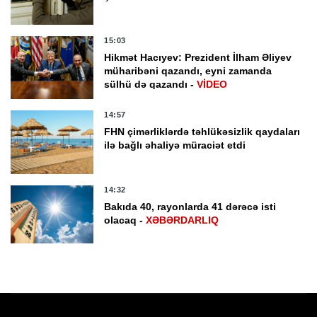
15:03
Hikmət Hacıyev: Prezident İlham Əliyev
müharibəni qazandı, eyni zamanda
sülhü də qazandı -
VİDEO
14:57
FHN çimərliklərdə təhlükəsizlik qaydaları
ilə bağlı əhaliyə müraciət etdi
14:32
Bakıda 40, rayonlarda 41 dərəcə isti
olacaq -
XƏBƏRDARLIQ
14:10
Azərbaycan və Ermənistan liderləri
iqtisadi və ticari əlaqələrin inkişafını
sülhün faydalarının təzahürü kimi