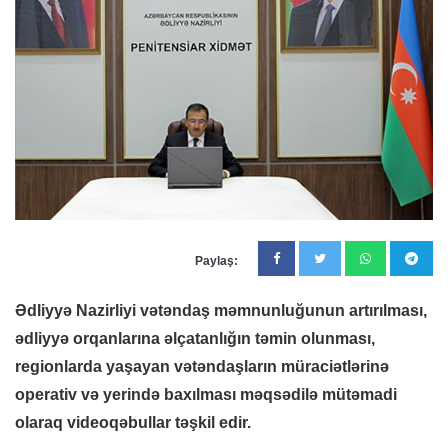
Paylaş:
Ədliyyə Nazirliyi vətəndaş məmnunluğunun artırılması,
ədliyyə orqanlarına əlçatanlığın təmin olunması,
regionlarda yaşayan vətəndaşların müraciətlərinə
operativ və yerində baxılması məqsədilə mütəmadi
olaraq videoqəbullar təşkil edir.