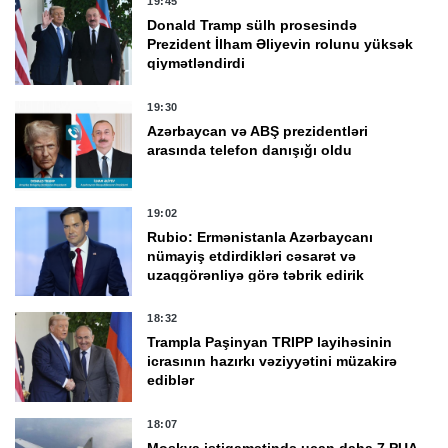
19:45
Donald Tramp sülh prosesində
Prezident İlham Əliyevin rolunu yüksək
qiymətləndirdi
19:30
Azərbaycan və ABŞ prezidentləri
arasında telefon danışığı oldu
19:02
Rubio: Ermənistanla Azərbaycanı
nümayiş etdirdikləri cəsarət və
uzaqgörənliyə görə təbrik edirik
18:32
Trampla Paşinyan TRIPP layihəsinin
icrasının hazırkı vəziyyətini müzakirə
ediblər
18:07