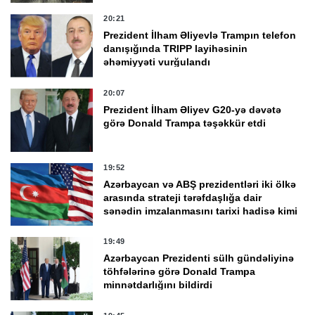
20:21
Prezident İlham Əliyevlə Trampın telefon
danışığında TRIPP layihəsinin
əhəmiyyəti vurğulandı
20:07
Prezident İlham Əliyev G20-yə dəvətə
görə Donald Trampa təşəkkür etdi
19:52
Azərbaycan və ABŞ prezidentləri iki ölkə
arasında strateji tərəfdaşlığa dair
sənədin imzalanmasını tarixi hadisə kimi
qiymətləndirdi
19:49
Azərbaycan Prezidenti sülh gündəliyinə
töhfələrinə görə Donald Trampa
minnətdarlığını bildirdi