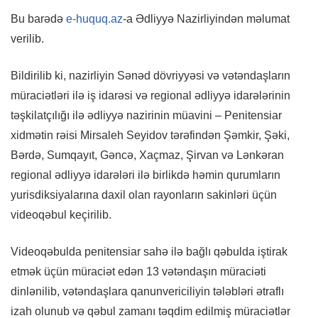
Bu barədə
e-huquq.az
-a Ədliyyə Nazirliyindən məlumat
verilib.
Bildirilib ki, nazirliyin Sənəd dövriyyəsi və vətəndaşların
müraciətləri ilə iş idarəsi və regional ədliyyə idarələrinin
təşkilatçılığı ilə ədliyyə nazirinin müavini – Penitensiar
xidmətin rəisi Mirsaleh Seyidov tərəfindən Şəmkir, Şəki,
Bərdə, Sumqayıt, Gəncə, Xaçmaz, Şirvan və Lənkəran
regional ədliyyə idarələri ilə birlikdə həmin qurumların
yurisdiksiyalarına daxil olan rayonların sakinləri üçün
videoqəbul keçirilib.
Videoqəbulda penitensiar sahə ilə bağlı qəbulda iştirak
etmək üçün müraciət edən 13 vətəndaşın müraciəti
dinlənilib, vətəndaşlara qanunvericiliyin tələbləri ətraflı
izah olunub və qəbul zamanı təqdim edilmiş müraciətlər