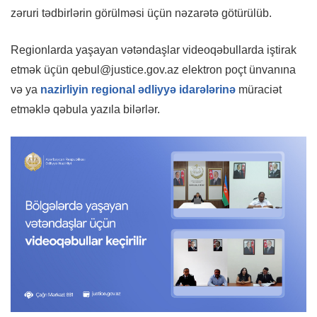
zəruri tədbirlərin görülməsi üçün nəzarətə götürülüb.
Regionlarda yaşayan vətəndaşlar videoqəbullarda iştirak
etmək üçün
qebul@justice.gov.az
elektron poçt ünvanına
və ya
nazirliyin regional ədliyyə idarələrinə
müraciət
etməklə qəbula yazıla bilərlər.