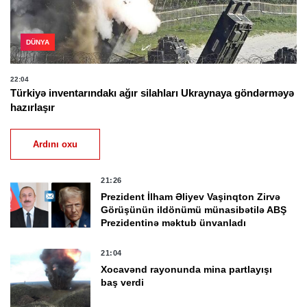
DÜNYA
22:04
Türkiyə inventarındakı ağır silahları Ukraynaya göndərməyə
hazırlaşır
Ardını oxu
21:26
Prezident İlham Əliyev Vaşinqton Zirvə
Görüşünün ildönümü münasibətilə ABŞ
Prezidentinə məktub ünvanladı
21:04
Xocavənd rayonunda mina partlayışı
baş verdi