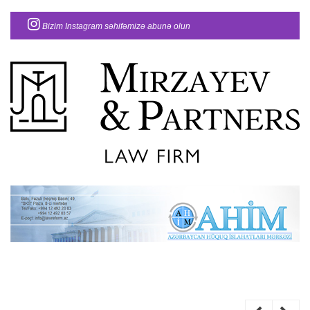
Bizim Instagram səhifəmizə abunə olun