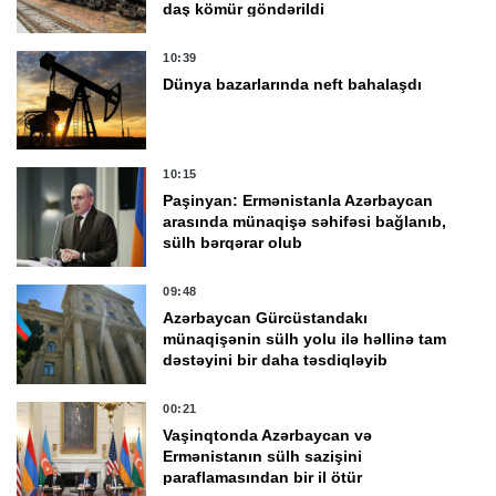
daş kömür göndərildi
10:39
Dünya bazarlarında neft bahalaşdı
10:15
Paşinyan: Ermənistanla Azərbaycan
arasında münaqişə səhifəsi bağlanıb,
sülh bərqərar olub
09:48
Azərbaycan Gürcüstandakı
münaqişənin sülh yolu ilə həllinə tam
dəstəyini bir daha təsdiqləyib
00:21
Vaşinqtonda Azərbaycan və
Ermənistanın sülh sazişini
paraflamasından bir il ötür