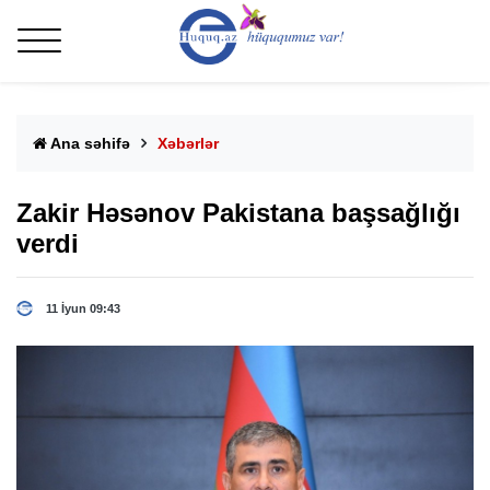
Ana səhifə
Xəbərlər
Zakir Həsənov Pakistana başsağlığı
verdi
11 İyun 09:43