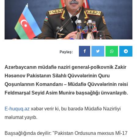
Paylaş:
Azərbaycanın müdafiə naziri general-polkovnik Zakir
Həsənov Pakistanın Silahlı Qüvvələrinin Quru
Qoşunlarının Komandanı – Müdafiə Qüvvələrinin rəisi
Feldmarşal Seyid Asim Munirə başsağlığı ünvanlayıb.
E-huquq.az
xəbər verir ki, bu barədə Müdafiə Nazirliyi
məlumat yayıb.
Başsağlığında deyilir: "Pakistan Ordusuna məxsus Mİ-17