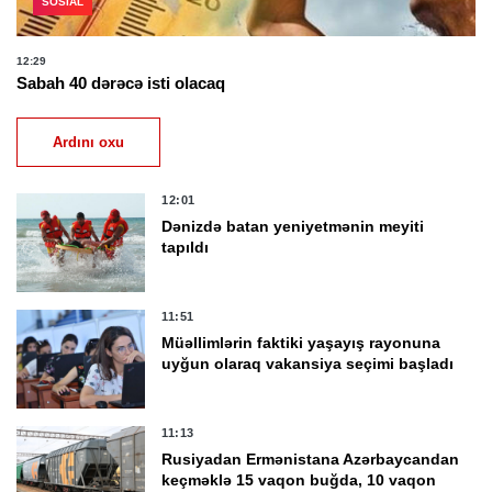
SOSIAL
12:29
Sabah 40 dərəcə isti olacaq
Ardını oxu
12:01
Dənizdə batan yeniyetmənin meyiti
tapıldı
11:51
Müəllimlərin faktiki yaşayış rayonuna
uyğun olaraq vakansiya seçimi başladı
11:13
Rusiyadan Ermənistana Azərbaycandan
keçməklə 15 vaqon buğda, 10 vaqon