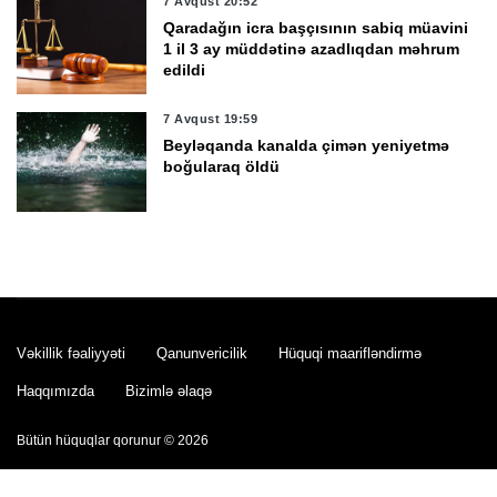
7 Avqust 20:52
Qaradağın icra başçısının sabiq müavini
1 il 3 ay müddətinə azadlıqdan məhrum
edildi
7 Avqust 19:59
Beyləqanda kanalda çimən yeniyetmə
boğularaq öldü
7 Avqust 19:20
Bakıda parkdan oğurluq edildi
Vəkillik fəaliyyəti
Qanunvericilik
Hüquqi maarifləndirmə
7 Avqust 18:31
Xarici ölkələrin informasiya şəbəkələrinə
Haqqımızda
Bizimlə əlaqə
hücumlar edən şəxslər saxlanıldı -
VİDEO
Bütün hüquqlar qorunur © 2026
7 Avqust 17:43