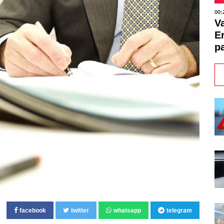
00:
V
E
pa
facebook
twitter
whatsapp
telegram