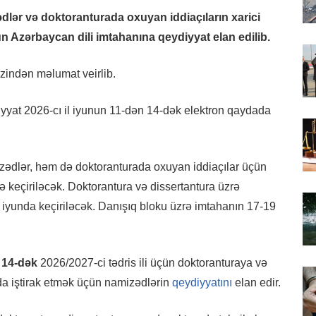
lər və doktoranturada oxuyan iddiaçıların xarici
n Azərbaycan dili imtahanına qeydiyyat elan edilib.
zindən məlumat veirlib.
diyyat 2026-cı il iyunun 11-dən 14-dək elektron qaydada
ədlər, həm də doktoranturada oxuyan iddiaçılar üçün
də keçiriləcək. Doktorantura və dissertantura üzrə
 iyunda keçiriləcək. Danışıq bloku üzrə imtahanın 17-19
n 14-dək
2026/2027-ci tədris ili üçün doktoranturaya və
nda iştirak etmək üçün namizədlərin
qeydiyyatını
elan edir.