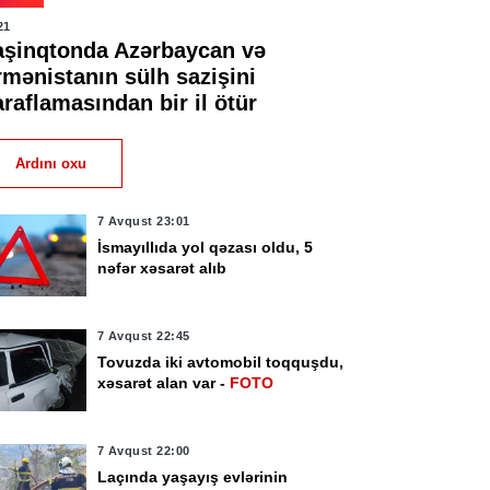
21
aşinqtonda Azərbaycan və
rmənistanın sülh sazişini
raflamasından bir il ötür
Ardını oxu
7 Avqust 23:01
İsmayıllıda yol qəzası oldu, 5
nəfər xəsarət alıb
7 Avqust 22:45
Tovuzda iki avtomobil toqquşdu,
xəsarət alan var -
FOTO
7 Avqust 22:00
Laçında yaşayış evlərinin