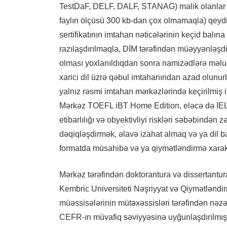
TestDaF, DELF, DALF, STANAG) malik olanlar ser
faylın ölçüsü 300 kb-dan çox olmamaqla) qeydiy
sertifikatının imtahan nəticələrinin keçid balın
razılaşdırılmaqla, DİM tərəfindən müəyyənləşdiri
olması yoxlanıldıqdan sonra namizədlərə məluma
xarici dil üzrə qəbul imtahanından azad olunur
yalnız rəsmi imtahan mərkəzlərində keçirilmiş
Mərkəz TOEFL iBT Home Edition, eləcə də IELTS
etibarlılığı və obyektivliyi riskləri səbəbindən 
dəqiqləşdirmək, əlavə izahat almaq və ya dil 
formatda müsahibə və ya qiymətləndirmə xarakter
Mərkəz tərəfindən doktorantura və dissertantur
Kembric Universiteti Nəşriyyat və Qiymətləndirm
müəssisələrinin mütəxəssisləri tərəfindən nəzər
CEFR-ın müvafiq səviyyəsinə uyğunlaşdırılmış