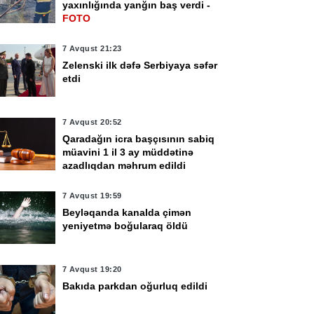
yaxınlığında yanğın baş verdi -
FOTO
7 Avqust 21:23
Zelenski ilk dəfə Serbiyaya səfər
etdi
7 Avqust 20:52
Qaradağın icra başçısının sabiq
müavini 1 il 3 ay müddətinə
azadlıqdan məhrum edildi
7 Avqust 19:59
Beyləqanda kanalda çimən
yeniyetmə boğularaq öldü
7 Avqust 19:20
Bakıda parkdan oğurluq edildi