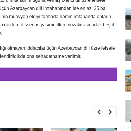
toru imtahanını uğurla vermiş (xarici dil üzrə fəlsəfə
üçün Azərbaycan dili imtahanından isə ən azı 25 bal
asının müəyyən etdiyi formada həmin imtahanda onların
fə doktoru dissertasiyasının ilkin müzakirəsinədək beş il
.
lığı olmayan iddiaçılar üçün Azərbaycan dili üzrə fəlsəfə
tləndirildikdə ona şəhadətnamə verilmir.