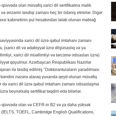
ə
qüvvədə olan müvafiq xarici dil sertifikatına malik
və ərizənin təsdiqi zamanı heç bir ödəniş etmirlər. Digər
şəxsi kabinetinin pul hesabından tələb olunan məbləğ
 səviyyəsində xarici dil üzrə qəbul imtahanı zamanı
, (xarici dil və ədəbiyyat üzrə dilşünaslıq və ya
imliyi, xarici dil müəllimliyi və tərcümə ixtisasları üzrə)
udiyyət qoyulmur. Azərbaycan Respublikası Nazirlər
 qərarı ilə təsdiq edilmiş "Doktoranturaların yaradılması
 bəndini nəzərə alaraq yuxarıda qeyd olunan müvafiq
r də xarici dil üzrə qəbul imtahanı zamanı ixtisaslaşma
i üzrə beynəlxalq sertifikat təqdim edə bilərlər.
ə
qüvvədə olan və CEFR-in B2 və ya daha yüksək
na (IELTS, TOEFL, Cambridge English Qualifications,