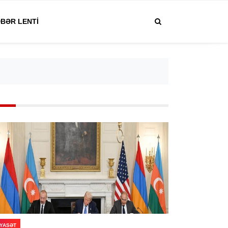
BƏR LENTI
IYASƏT