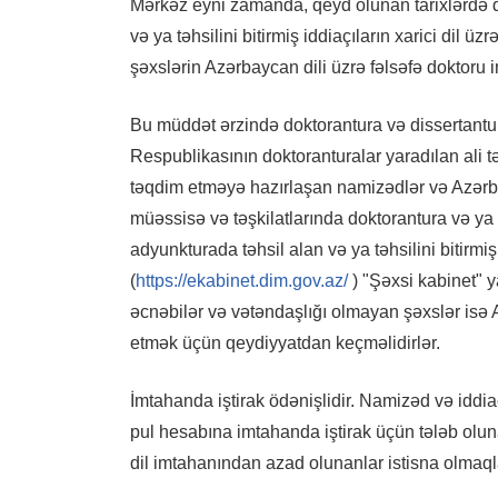
Mərkəz eyni zamanda, qeyd olunan tarixlərdə d
və ya təhsilini bitirmiş iddiaçıların xarici dil 
şəxslərin Azərbaycan dili üzrə fəlsəfə doktoru 
Bu müddət ərzində doktorantura və dissertant
Respublikasının doktoranturalar yaradılan ali t
təqdim etməyə hazırlaşan namizədlər və Azərba
müəssisə və təşkilatlarında doktorantura və ya
adyunkturada təhsil alan və ya təhsilini bitirmi
(
https://ekabinet.dim.gov.az/
) "Şəxsi kabinet" y
əcnəbilər və vətəndaşlığı olmayan şəxslər isə A
etmək üçün qeydiyyatdan keçməlidirlər.
İmtahanda iştirak ödənişlidir. Namizəd və iddi
pul hesabına imtahanda iştirak üçün tələb olun
dil imtahanından azad olunanlar istisna olmaqla