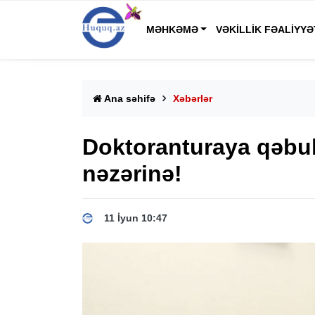
MƏHKƏMƏ
VƏKILLIK FƏALIYYƏ
Ana səhifə
Xəbərlər
Doktoranturaya qəbul
nəzərinə!
11 İyun 10:47