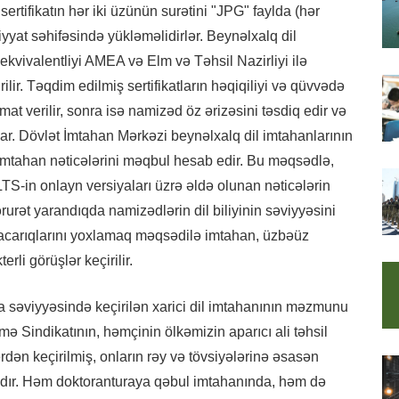
tifikatın hər iki üzünün surətini "JPG" faylda (hər
yat səhifəsində yükləməlidirlər. Beynəlxalq dil
a ekvivalentliyi AMEA və Elm və Təhsil Nazirliyi ilə
lir. Təqdim edilmiş sertifikatların həqiqiliyi və qüvvədə
t verilir, sonra isə namizəd öz ərizəsini təsdiq edir və
lar. Dövlət İmtahan Mərkəzi beynəlxalq dil imtahanlarının
 imtahan nəticələrini məqbul hesab edir. Bu məqsədlə,
-in onlayn versiyaları üzrə əldə olunan nəticələrin
zərurət yarandıqda namizədlərin dil biliyinin səviyyəsini
bacarıqlarını yoxlamaq məqsədilə imtahan, üzbəüz
li görüşlər keçirilir.
a səviyyəsində keçirilən xarici dil imtahanının məzmunu
ə Sindikatının, həmçinin ölkəmizin aparıcı ali təhsil
dən keçirilmiş, onların rəy və tövsiyələrinə əsasən
dır. Həm doktoranturaya qəbul imtahanında, həm də