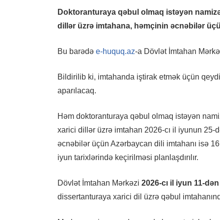
Doktoranturaya qəbul olmaq istəyən namizəd
dillər üzrə imtahana, həmçinin əcnəbilər üçü
Bu barədə
e-huquq.az
-a Dövlət İmtahan Mərkə
Bildirilib ki, imtahanda iştirak etmək üçün qey
aparılacaq.
Həm doktoranturaya qəbul olmaq istəyən namiz
xarici dillər üzrə imtahan 2026-cı il iyunun 25-
əcnəbilər üçün Azərbaycan dili imtahanı isə 16
iyun tarixlərində keçirilməsi planlaşdırılır.
Dövlət İmtahan Mərkəzi
2026-cı il iyun 11-də
dissertanturaya xarici dil üzrə qəbul imtahanı