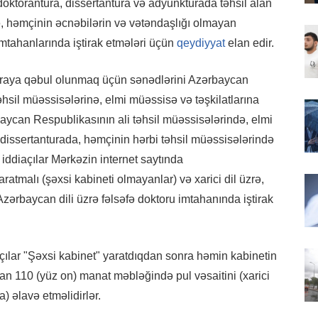
oktorantura, dissertantura və adyunkturada təhsil alan
üzrə, həmçinin əcnəbilərin və vətəndaşlığı olmayan
imtahanlarında iştirak etmələri üçün
qeydiyyat
elan edir.
uraya qəbul olunmaq üçün sənədlərini Azərbaycan
əhsil müəssisələrinə, elmi müəssisə və təşkilatlarına
ycan Respublikasının ali təhsil müəssisələrində, elmi
 dissertanturada, həmçinin hərbi təhsil müəssisələrində
ş iddiaçılar Mərkəzin internet saytında
aratmalı (şəxsi kabineti olmayanlar) və xarici dil üzrə,
zərbaycan dili üzrə fəlsəfə doktoru imtahanında iştirak
açılar "Şəxsi kabinet" yaratdıqdan sonra həmin kabinetin
an 110 (yüz on) manat məbləğində pul vəsaitini (xarici
) əlavə etməlidirlər.