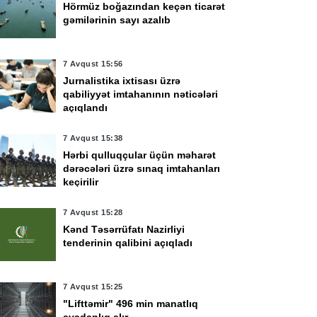
Hörmüz boğazından keçən ticarət
gəmilərinin sayı azalıb
7 Avqust 15:56
Jurnalistika ixtisası üzrə
qabiliyyət imtahanının nəticələri
açıqlandı
7 Avqust 15:38
Hərbi qulluqçular üçün məharət
dərəcələri üzrə sınaq imtahanları
keçirilir
7 Avqust 15:28
Kənd Təsərrüfatı Nazirliyi
tenderinin qalibini açıqladı
7 Avqust 15:25
"Lifttəmir" 496 min manatlıq