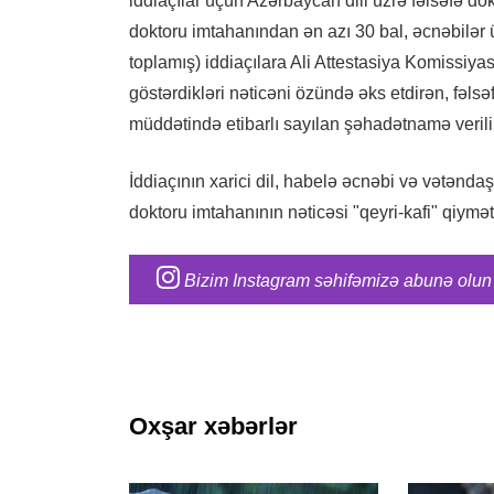
iddiaçılar üçün Azərbaycan dili üzrə fəlsəfə dok
doktoru imtahanından ən azı 30 bal, əcnəbilər 
toplamış) iddiaçılara Ali Attestasiya Komissiy
göstərdikləri nəticəni özündə əks etdirən, fəlsə
müddətində etibarlı sayılan şəhadətnamə verilir
İddiaçının xarici dil, habelə əcnəbi və vətəndaş
doktoru imtahanının nəticəsi "qeyri-kafi" qiymə
Bizim Instagram səhifəmizə abunə olun
Oxşar xəbərlər