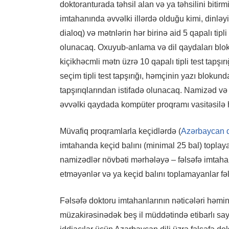
doktoranturada təhsil alan və ya təhsilini bitirmi
imtahanında əvvəlki illərdə olduğu kimi, dinlə
dialoq) və mətnlərin hər birinə aid 5 qapalı tipl
olunacaq. Oxuyub-anlama və dil qaydaları blok
kiçikhəcmli mətn üzrə 10 qapalı tipli test tapşır
seçim tipli test tapşırığı, həmçinin yazı blokun
tapşırıqlarından istifadə olunacaq. Namizəd və 
əvvəlki qaydada kompüter proqramı vasitəsilə h
Müvafiq proqramlarla keçidlərdə (
Azərbaycan d
imtahanda keçid balını (minimal 25 bal) toplay
namizədlər növbəti mərhələyə – fəlsəfə imtahanı
etməyənlər və ya keçid balını toplamayanlar fəl
Fəlsəfə doktoru imtahanlarının nəticələri həmin 
müzakirəsinədək beş il müddətində etibarlı sayı