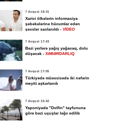
7 Avqust 18:31
Xarici ölkələrin informasiya
şəbəkələrinə hücumlar edən
şəxslər saxlanıldı -
VİDEO
7 Avqust 17:43
Bəzi yerlərə yağış yağacaq, dolu
düşəcək -
XƏBƏRDARLIQ
7 Avqust 17:05
Türkiyədə müəssisədə iki nəfərin
meyiti aşkarlanıb
7 Avqust 16:42
Yaponiyada "Dolfin" tayfununa
görə bəzi uçuşlar ləğv edilib