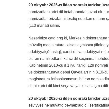
20 oktyabr 2026-cı ildən sonrakı tarixlər üzr
namizədlər xarici dil imtahanından azad olunur 
namizədlər ərizələrini təsdiq edərkən onların 
(110 manat) silinir.
Nəzərinizə çatdırırıq ki, Mərkəzin doktorantura
müvafiq magistratura ixtisaslaşmasını (filologiya
ədəbiyyatşünaslıq), xarici dil və ədəbiyyat müəll
bitirən namizədlərin xarici dil seçiminə məhd
Kabinetinin 2010-cu il 1 iyul tarixli 129 nömrəli
və doktoranturaya qəbul Qaydaları"nın 3.10-cu
magistratura ixtisaslaşmasını bitirən namizədlə
dilini xarici dil kimi seçə və ya ixtisaslaşma dil
20 oktyabr 2026-cı ildən sonrakı tarixlər üzr
səviyyəsinə müvafiq beynəlxalq dil sertifikatı