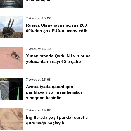
avadanlıq alır
7 Avqust 15:22
Rusiya Ukraynaya məxsus 200
000-dən çox PUA-nı məhv edib
7 Avqust 15:19
Yunanıstanda Qərbi Nil virusuna
yoluxanların sayı 65-ə çatıb
7 Avqust 15:08
Avstraliyada qaranlıqda
parıldayan yol nişanlamaları
sınaqdan keçirilir
7 Avqust 15:02
İngiltərədə yaşıl parklar sürətlə
qurumağa başlayıb