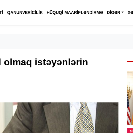
TI
QANUNVERICILIK
HÜQUQI MAARIFLƏNDIRMƏ
DIGƏR
XƏ
 olmaq istəyənlərin
S