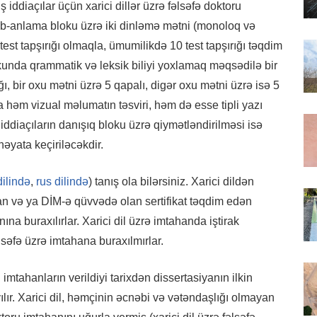
ş iddiaçılar üçün xarici dillər üzrə fəlsəfə doktoru
yib-anlama bloku üzrə iki dinləmə mətni (monoloq və
i test tapşırığı olmaqla, ümumilikdə 10 test tapşırığı təqdim
unda qrammatik və leksik biliyi yoxlamaq məqsədilə bir
ığı, bir oxu mətni üzrə 5 qapalı, digər oxu mətni üzrə isə 5
da həm vizual məlumatın təsviri, həm də esse tipli yazı
iddiaçıların danışıq bloku üzrə qiymətləndirilməsi isə
əyata keçiriləcəkdir.
ilində
,
rus dilində
) tanış ola bilərsiniz. Xarici dildən
an və ya DİM-ə qüvvədə olan sertifikat təqdim edən
na buraxılırlar. Xarici dil üzrə imtahanda iştirak
səfə üzrə imtahana buraxılmırlar.
imtahanların verildiyi tarixdən dissertasiyanın ilkin
lır. Xarici dil, həmçinin əcnəbi və vətəndaşlığı olmayan