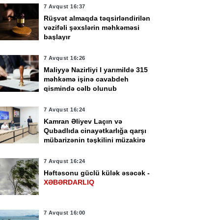
7 Avqust 16:37
Rüşvət almaqda təqsirləndirilən
vəzifəli şəxslərin məhkəməsi
başlayır
7 Avqust 16:26
Maliyyə Nazirliyi I yarımildə 315
məhkəmə işinə cavabdeh
qismində cəlb olunub
7 Avqust 16:24
Kamran Əliyev Laçın və
Qubadlıda cinayətkarlığa qarşı
mübarizənin təşkilini müzakirə
edib -
FOTO
7 Avqust 16:24
Həftəsonu güclü külək əsəcək -
XƏBƏRDARLIQ
7 Avqust 16:00