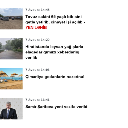
7 Avqust 14:48
Tovuz sakini 65 yaşlı bibisini
qətlə yetirib, cinayət işi açılıb -
YENİLƏNİB
7 Avqust 14:20
Hindistanda leysan yağışlarla
əlaqədar qırmızı xəbərdarlıq
verilib
7 Avqust 14:06
Çimərliyə gedənlərin nəzərinə!
7 Avqust 13:41
Samir Şərifova yeni vəzifə verildi