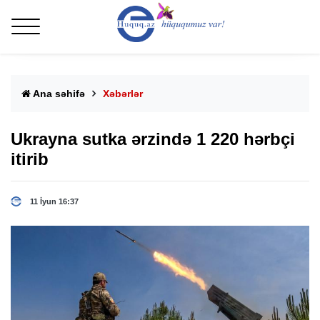
Ana səhifə
Xəbərlər
Ukrayna sutka ərzində 1 220 hərbçi
itirib
11 İyun 16:37