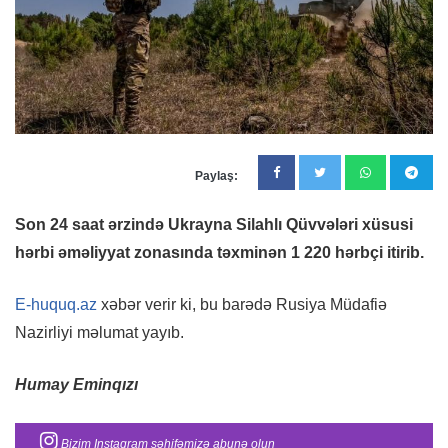
Paylaş:
Son 24 saat ərzində Ukrayna Silahlı Qüvvələri xüsusi
hərbi əməliyyat zonasında təxminən 1 220 hərbçi itirib.
E-huquq.az
xəbər verir ki, bu barədə Rusiya Müdafiə
Nazirliyi məlumat yayıb.
Humay Eminqızı
Bizim Instagram səhifəmizə abunə olun