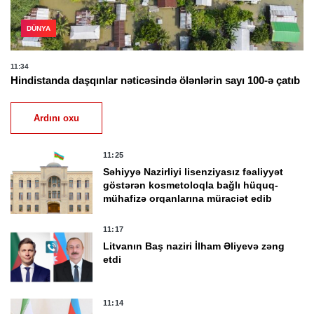
DÜNYA
11:34
Hindistanda daşqınlar nəticəsində ölənlərin sayı 100-ə çatıb
Ardını oxu
11:25
Səhiyyə Nazirliyi lisenziyasız fəaliyyət
göstərən kosmetoloqla bağlı hüquq-
mühafizə orqanlarına müraciət edib
11:17
Litvanın Baş naziri İlham Əliyevə zəng
etdi
11:14