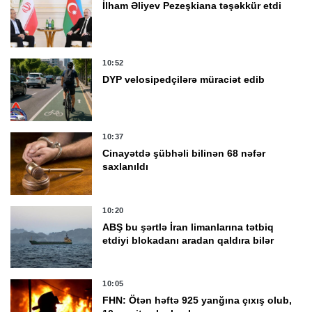
İlham Əliyev Pezeşkiana təşəkkür etdi
10:52
DYP velosipedçilərə müraciət edib
10:37
Cinayətdə şübhəli bilinən 68 nəfər
saxlanıldı
10:20
ABŞ bu şərtlə İran limanlarına tətbiq
etdiyi blokadanı aradan qaldıra bilər
10:05
FHN: Ötən həftə 925 yanğına çıxış olub,