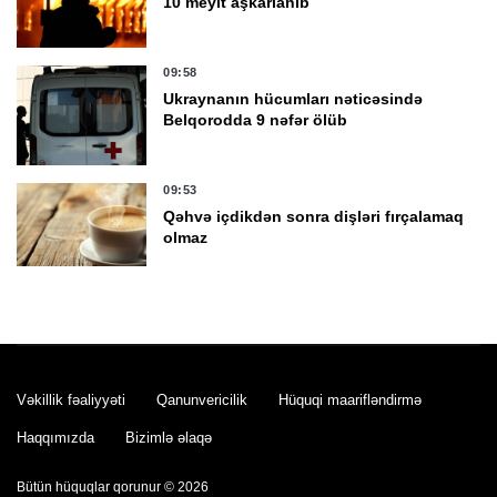
10 meyit aşkarlanıb
09:58
Ukraynanın hücumları nəticəsində
Belqorodda 9 nəfər ölüb
09:53
Qəhvə içdikdən sonra dişləri fırçalamaq
olmaz
09:49
Oman sahillərində batan tankerdən neft
sızması baş verib
Vəkillik fəaliyyəti
Qanunvericilik
Hüquqi maarifləndirmə
09:38
Haqqımızda
Bizimlə əlaqə
17 yaşlı qız Kürdə boğulub öldü
Bütün hüquqlar qorunur © 2026