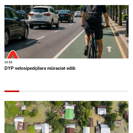
10:52
DYP velosipedçilərə müraciət edib