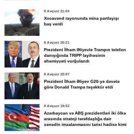
8 Avqust 21:04
Xocavənd rayonunda mina partlayışı
baş verdi
8 Avqust 20:21
Prezident İlham Əliyevlə Trampın telefon
danışığında TRIPP layihəsinin
əhəmiyyəti vurğulandı
8 Avqust 20:07
Prezident İlham Əliyev G20-yə dəvətə
görə Donald Trampa təşəkkür etdi
8 Avqust 19:52
Azərbaycan və ABŞ prezidentləri iki ölkə
arasında strateji tərəfdaşlığa dair
sənədin imzalanmasını tarixi hadisə kimi
qiymətləndirdi