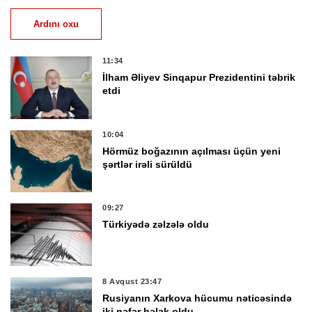
Ardını oxu
11:34
İlham Əliyev Sinqapur Prezidentini təbrik
etdi
10:04
Hörmüz boğazının açılması üçün yeni
şərtlər irəli sürüldü
09:27
Türkiyədə zəlzələ oldu
8 Avqust 23:47
Rusiyanın Xarkova hücumu nəticəsində
iki nəfər həlak oldu