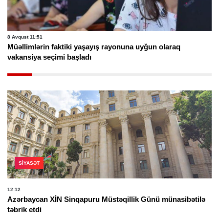
8 Avqust 11:51
Müəllimlərin faktiki yaşayış rayonuna uyğun olaraq
vakansiya seçimi başladı
SIYASƏT
12:12
Azərbaycan XİN Sinqapuru Müstəqillik Günü münasibətilə
təbrik etdi