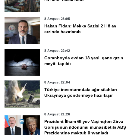
8 Avqust 23:05
Hakan Fidan: Məkkə Sazişi 2 il 8 ay
ərzində hazırlanıb
8 Avqust 22:42
Goranboyda evdən 18 yaşlı gənc qızın
meyiti tapıldı
8 Avqust 22:04
Türkiyə inventarındakı ağır silahları
Ukraynaya göndərməyə hazırlaşır
8 Avqust 21:26
Prezident İlham Əliyev Vaşinqton Zirvə
Görüşünün ildönümü münasibətilə ABŞ
Prezidentinə məktub ünvanladı