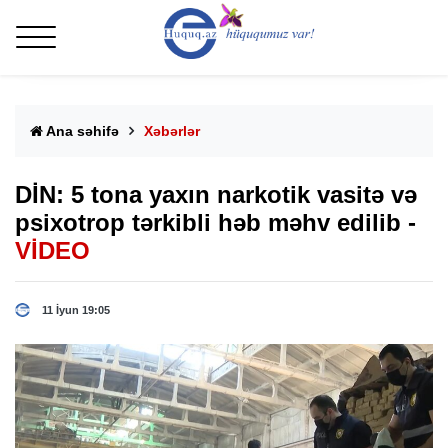
Ana səhifə
Xəbərlər
DİN: 5 tona yaxın narkotik vasitə və
psixotrop tərkibli həb məhv edilib -
VİDEO
11 İyun 19:05