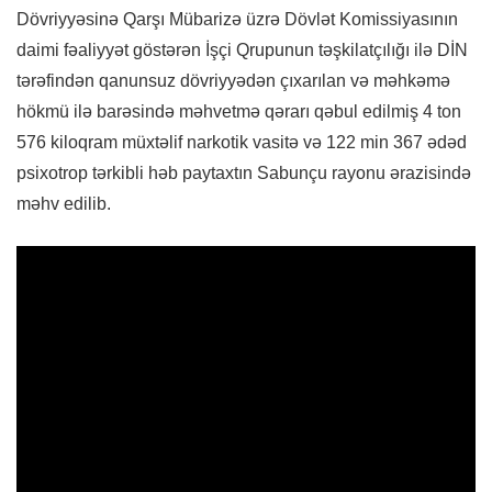
Dövriyyəsinə Qarşı Mübarizə üzrə Dövlət Komissiyasının
daimi fəaliyyət göstərən İşçi Qrupunun təşkilatçılığı ilə DİN
tərəfindən qanunsuz dövriyyədən çıxarılan və məhkəmə
hökmü ilə barəsində məhvetmə qərarı qəbul edilmiş 4 ton
576 kiloqram müxtəlif narkotik vasitə və 122 min 367 ədəd
psixotrop tərkibli həb paytaxtın Sabunçu rayonu ərazisində
məhv edilib.