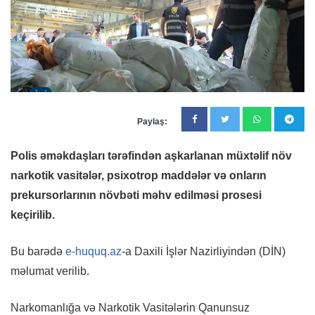
Paylaş:
Polis əməkdaşları tərəfindən aşkarlanan müxtəlif növ
narkotik vasitələr, psixotrop maddələr və onların
prekursorlarının növbəti məhv edilməsi prosesi
keçirilib.
Bu barədə
e-huquq.az
-a Daxili İşlər Nazirliyindən (DİN)
məlumat verilib.
Narkomanlığa və Narkotik Vasitələrin Qanunsuz