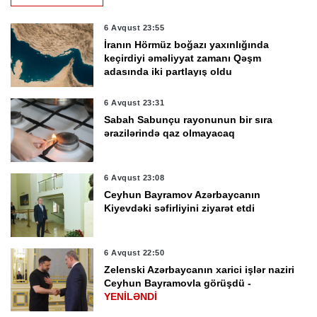
6 Avqust 23:55
İranın Hörmüz boğazı yaxınlığında
keçirdiyi əməliyyat zamanı Qəşm
adasında iki partlayış oldu
6 Avqust 23:31
Sabah Sabunçu rayonunun bir sıra
ərazilərində qaz olmayacaq
6 Avqust 23:08
Ceyhun Bayramov Azərbaycanın
Kiyevdəki səfirliyini ziyarət etdi
6 Avqust 22:50
Zelenski Azərbaycanın xarici işlər naziri
Ceyhun Bayramovla görüşdü -
YENİLƏNDİ