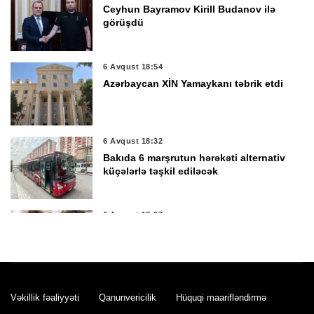
Ceyhun Bayramov Kirill Budanov ilə
görüşdü
6 Avqust 18:54
Azərbaycan XİN Yamaykanı təbrik etdi
6 Avqust 18:32
Bakıda 6 marşrutun hərəkəti alternativ
küçələrlə təşkil ediləcək
6 Avqust 18:07
Tiktoker Aybəniz Xəlilovaya 10 il 3 ay
həbs cəzası verildi
6 Avqust 17:55
Vəkillik fəaliyyəti
Qanunvericilik
Hüquqi maarifləndirmə
MİQ üzrə faktiki yaşayış rayonuna