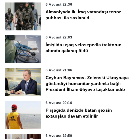
6 Avqust 22:36
Almaniyada iki İraq vətəndaşı terror
şübhəsi ilə saxlanıldı
6 Avqust 22:03
İmişlidə uşaq velosepedlə traktorun
altında qalaraq öldü
6 Avqust 21:06
Ceyhun Bayramov: Zelenski Ukraynaya
göstərdiyi humanitar yardımla bağlı
Prezident İlham Əliyevə təşəkkür edib
6 Avqust 20:16
Pirşağıda dənizdə batan şəxsin
axtarışları davam etdirilir
6 Avqust 19:59