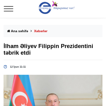
Ana səhifə
Xəbərlər
İlham Əliyev Filippin Prezidentini
təbrik etdi
12 İyun 11:11