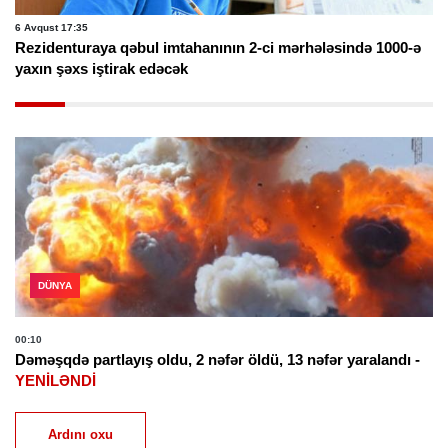
6 Avqust 17:35
Rezidenturaya qəbul imtahanının 2-ci mərhələsində 1000-ə
yaxın şəxs iştirak edəcək
DÜNYA
00:10
Dəməşqdə partlayış oldu, 2 nəfər öldü, 13 nəfər yaralandı -
YENİLƏNDİ
Ardını oxu