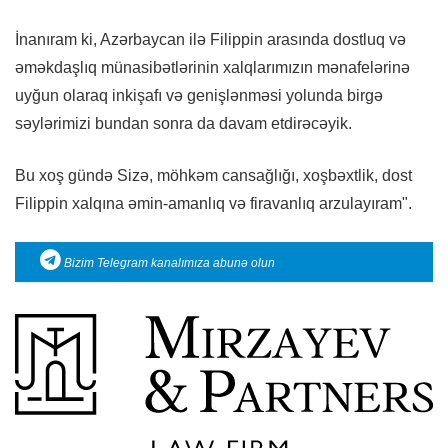
İnanıram ki, Azərbaycan ilə Filippin arasında dostluq və
əməkdaşlıq münasibətlərinin xalqlarımızın mənafelərinə
uyğun olaraq inkişafı və genişlənməsi yolunda birgə
səylərimizi bundan sonra da davam etdirəcəyik.
Bu xoş gündə Sizə, möhkəm cansağlığı, xoşbəxtlik, dost
Filippin xalqına əmin-amanlıq və firavanlıq arzulayıram".
Bizim Telegram kanalımıza abunə olun