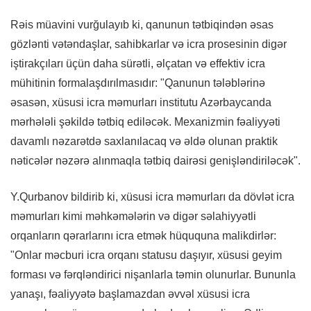
Rəis müavini vurğulayıb ki, qanunun tətbiqindən əsas
gözlənti vətəndaşlar, sahibkarlar və icra prosesinin digər
iştirakçıları üçün daha sürətli, əlçatan və effektiv icra
mühitinin formalaşdırılmasıdır: "Qanunun tələblərinə
əsasən, xüsusi icra məmurları institutu Azərbaycanda
mərhələli şəkildə tətbiq ediləcək. Mexanizmin fəaliyyəti
davamlı nəzarətdə saxlanılacaq və əldə olunan praktik
nəticələr nəzərə alınmaqla tətbiq dairəsi genişləndiriləcək".
Y.Qurbanov bildirib ki, xüsusi icra məmurları da dövlət icra
məmurları kimi məhkəmələrin və digər səlahiyyətli
orqanların qərarlarını icra etmək hüququna malikdirlər:
"Onlar məcburi icra orqanı statusu daşıyır, xüsusi geyim
forması və fərqləndirici nişanlarla təmin olunurlar. Bununla
yanaşı, fəaliyyətə başlamazdan əvvəl xüsusi icra