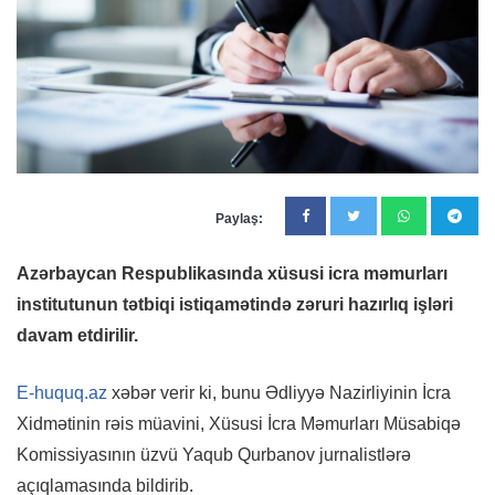
Paylaş:
Azərbaycan Respublikasında xüsusi icra məmurları
institutunun tətbiqi istiqamətində zəruri hazırlıq işləri
davam etdirilir.
E-huquq.az
xəbər verir ki, bunu Ədliyyə Nazirliyinin İcra
Xidmətinin rəis müavini, Xüsusi İcra Məmurları Müsabiqə
Komissiyasının üzvü Yaqub Qurbanov jurnalistlərə
açıqlamasında bildirib.