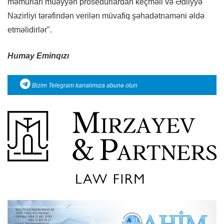
məmurları müəyyən prosedurlardan keçməli və Ədliyyə
Nazirliyi tərəfindən verilən müvafiq şəhadətnaməni əldə
etməlidirlər".
Humay Eminqızı
Bizim Telegram kanalımıza abunə olun