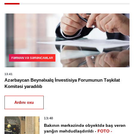
FƏRMAN VƏ SƏRƏNCAMLAR
13:41
Azərbaycan Beynəlxalq İnvestisiya Forumunun Təşkilat
Komitəsi yaradılıb
Ardını oxu
13:40
Bakının mərkəzində obyektdə baş verən
yanğın məhdudlaşdırıldı -
FOTO -