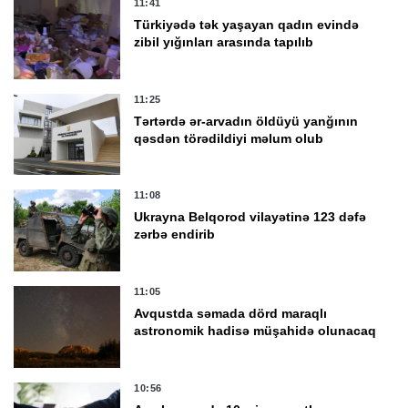
11:41
Türkiyədə tək yaşayan qadın evində
zibil yığınları arasında tapılıb
11:25
Tərtərdə ər-arvadın öldüyü yanğının
qəsdən törədildiyi məlum olub
11:08
Ukrayna Belqorod vilayətinə 123 dəfə
zərbə endirib
11:05
Avqustda səmada dörd maraqlı
astronomik hadisə müşahidə olunacaq
10:56