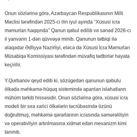
Onun sözlərinə görə, Azərbaycan Respublikasının Milli
Məclisi tərəfindən 2025-ci ilin iyul ayında "Xüsusi icra
məmurları haqqında" Qanun qəbul edilib və sənəd 2026-cı
il yanvarın 1-dən qüvvəyə minib. Qanunun tətbiqi ilə
əlaqədar Ədliyyə Nazirliyi, eləcə də Xüsusi İcra Məmurları
Müsabiqə Komissiyası tərəfindən müvafiq tədbirlər həyata
keçirilir.
Y.Qurbanov qeyd edib ki, sözügedən qanunun qəbulu
ölkədə məhkəmə-hüquq sistemində aparılan islahatların
mühüm tərkib hissəsidir. Onun sözlərinə görə, xüsusi icra
modeli bir sıra xarici ölkələrin təcrübəsində özünü
doğrultmuş, məhkəmə qərarlarının icrasında səmərəliliyin
və operativliyin artırılmasına xidmət edən mexanizm kimi
tanınıb.