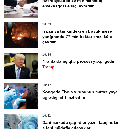
Azərbaycanda 10 min manatlıq
əməkhaqqı ilə işçi axtarılır
10:39
İspaniya tarixindəki ən böyük meşə
yanğınında 77 min hektar ərazi külə
çevrilib
10:28
"İranla danışıqlar prosesi yaxşı gedir" -
Tramp
10:17
Konqoda Ebola virusunun mutasiyaya
uğradığı ehtimal edilir
10:11
Danimarkada şagirdlər yazılı tapşırıqları
şifahi müdafiə edəcəklər