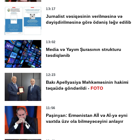
13:17
Jurnalist vəsiqəsinin verilməsinə və
dəyişdirilməsinə görə ödəniş ləğv edilib
13:02
Media və Yayım Şurasının strukturu
təsdiqlənib
12:23
Bakı Apellyasiya Məhkəməsinin hakimi
təqaüdə göndərildi -
FOTO
11:56
Paşinyan: Ermənistan Aİİ və Aİ-yə eyni
vaxtda üzv ola bilməyəcəyini anlayır