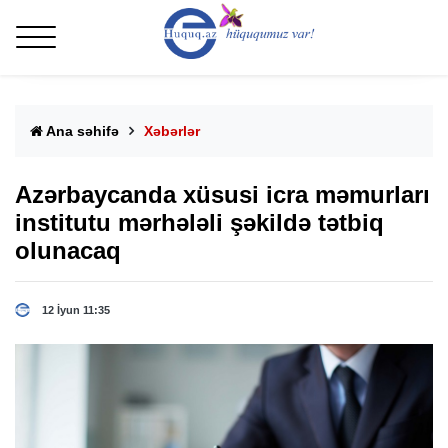
Ana səhifə
Xəbərlər
Azərbaycanda xüsusi icra məmurları
institutu mərhələli şəkildə tətbiq
olunacaq
12 İyun 11:35