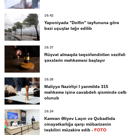
16:42
Yaponiyada "Dolfin" tayfununa görə
bəzi uçuşlar ləğv edilib
16:37
Rüşvət almaqda təqsirləndirilən vəzifəli
şəxslərin məhkəməsi başlayır
16:26
Maliyyə Nazirliyi I yarımildə 315
məhkəmə işinə cavabdeh qismində cəlb
olunub
16:24
Kamran Əliyev Laçın və Qubadlıda
cinayətkarlığa qarşı mübarizənin
təşkilini müzakirə edib -
FOTO