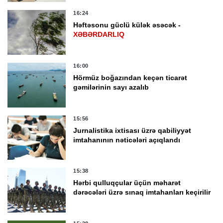
16:24
Həftəsonu güclü külək əsəcək -
XƏBƏRDARLIQ
16:00
Hörmüz boğazından keçən ticarət
gəmilərinin sayı azalıb
15:56
Jurnalistika ixtisası üzrə qabiliyyət
imtahanının nəticələri açıqlandı
15:38
Hərbi qulluqçular üçün məharət
dərəcələri üzrə sınaq imtahanları keçirilir