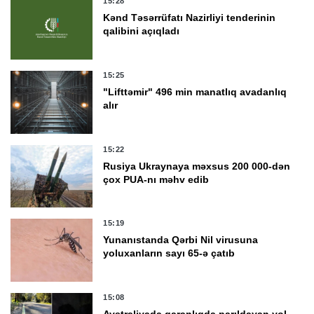
15:28
Kənd Təsərrüfatı Nazirliyi tenderinin
qalibini açıqladı
15:25
"Lifttəmir" 496 min manatlıq avadanlıq
alır
15:22
Rusiya Ukraynaya məxsus 200 000-dən
çox PUA-nı məhv edib
15:19
Yunanıstanda Qərbi Nil virusuna
yoluxanların sayı 65-ə çatıb
15:08
Avstraliyada qaranlıqda parıldayan yol