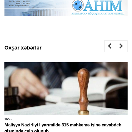
Oxşar xəbərlər
16:26
Maliyyə Nazirliyi I yarımildə 315 məhkəmə işinə cavabdeh
qismində cəlb olunub