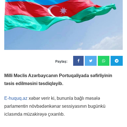
Paylaş:
Milli Məclis Azərbaycanın Portuqaliyada səfirliyinin
təsis edilməsini təsdiqləyib.
E-huquq.az
xəbər verir ki, bununla bağlı məsələ
parlamentin növbədənkənar sessiyasının bugünkü
iclasında müzakirəyə çıxarılıb.