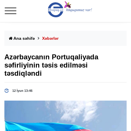
Ana səhifə
Xəbərlər
Azərbaycanın Portuqaliyada
səfirliyinin təsis edilməsi
təsdiqləndi
12 İyun 13:46