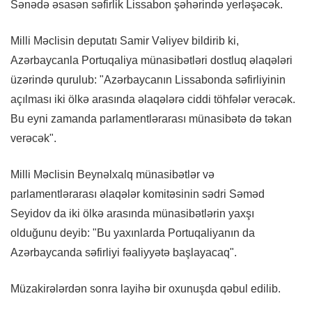
Sənədə əsasən səfirlik Lissabon şəhərində yerləşəcək.
Milli Məclisin deputatı Samir Vəliyev bildirib ki,
Azərbaycanla Portuqaliya münasibətləri dostluq əlaqələri
üzərində qurulub: "Azərbaycanın Lissabonda səfirliyinin
açılması iki ölkə arasında əlaqələrə ciddi töhfələr verəcək.
Bu eyni zamanda parlamentlərarası münasibətə də təkan
verəcək".
Milli Məclisin Beynəlxalq münasibətlər və
parlamentlərarası əlaqələr komitəsinin sədri Səməd
Seyidov da iki ölkə arasında münasibətlərin yaxşı
olduğunu deyib: "Bu yaxınlarda Portuqaliyanın da
Azərbaycanda səfirliyi fəaliyyətə başlayacaq".
Müzakirələrdən sonra layihə bir oxunuşda qəbul edilib.