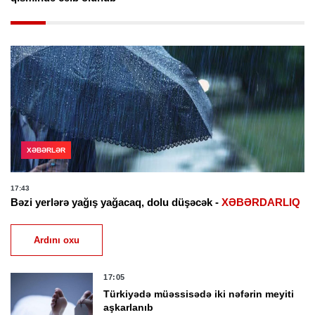
XƏBƏRLƏR
17:43
Bəzi yerlərə yağış yağacaq, dolu düşəcək -
XƏBƏRDARLIQ
Ardını oxu
17:05
Türkiyədə müəssisədə iki nəfərin meyiti
aşkarlanıb