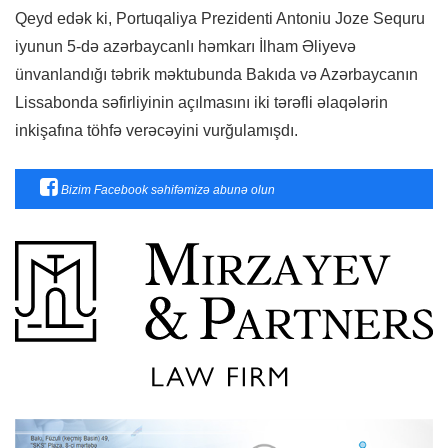
Qeyd edək ki, Portuqaliya Prezidenti Antoniu Joze Sequru
iyunun 5-də azərbaycanlı həmkarı İlham Əliyevə
ünvanlandığı təbrik məktubunda Bakıda və Azərbaycanın
Lissabonda səfirliyinin açılmasını iki tərəfli əlaqələrin
inkişafına töhfə verəcəyini vurğulamışdı.
Bizim Facebook səhifəmizə abunə olun