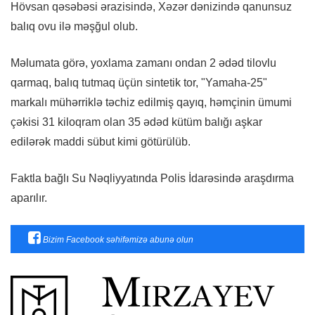
Hövsan qəsəbəsi ərazisində, Xəzər dənizində qanunsuz
balıq ovu ilə məşğul olub.
Məlumata görə, yoxlama zamanı ondan 2 ədəd tilovlu
qarmaq, balıq tutmaq üçün sintetik tor, "Yamaha-25"
markalı mühərriklə təchiz edilmiş qayıq, həmçinin ümumi
çəkisi 31 kiloqram olan 35 ədəd kütüm balığı aşkar
edilərək maddi sübut kimi götürülüb.
Faktla bağlı Su Nəqliyyatında Polis İdarəsində araşdırma
aparılır.
Bizim Facebook səhifəmizə abunə olun