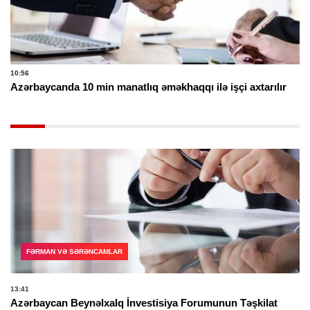
10:56
Azərbaycanda 10 min manatlıq əməkhaqqı ilə işçi axtarılır
FƏRMAN VƏ SƏRƏNCAMLAR
13:41
Azərbaycan Beynəlxalq İnvestisiya Forumunun Təşkilat