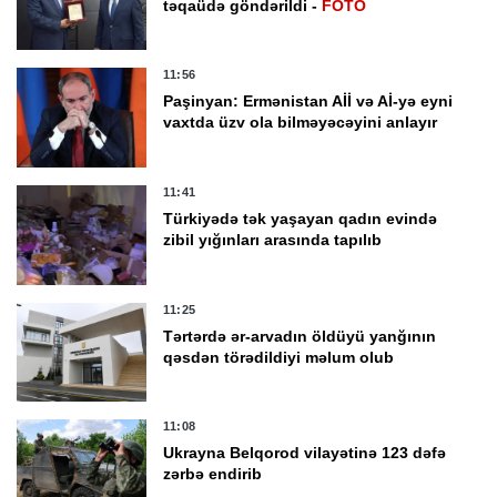
təqaüdə göndərildi -
FOTO
11:56
Paşinyan: Ermənistan Aİİ və Aİ-yə eyni
vaxtda üzv ola bilməyəcəyini anlayır
11:41
Türkiyədə tək yaşayan qadın evində
zibil yığınları arasında tapılıb
11:25
Tərtərdə ər-arvadın öldüyü yanğının
qəsdən törədildiyi məlum olub
11:08
Ukrayna Belqorod vilayətinə 123 dəfə
zərbə endirib