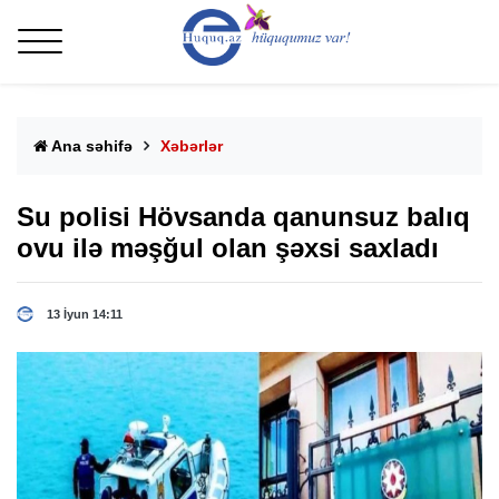
Ana səhifə
Xəbərlər
Su polisi Hövsanda qanunsuz balıq
ovu ilə məşğul olan şəxsi saxladı
13 İyun 14:11