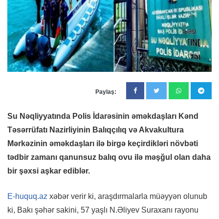
Paylaş:
Su Nəqliyyatında Polis İdarəsinin əməkdaşları Kənd
Təsərrüfatı Nazirliyinin Balıqçılıq və Akvakultura
Mərkəzinin əməkdaşları ilə birgə keçirdikləri növbəti
tədbir zamanı qanunsuz balıq ovu ilə məşğul olan daha
bir şəxsi aşkar ediblər.
E-huquq.az
xəbər verir ki, araşdırmalarla müəyyən olunub
ki, Bakı şəhər sakini, 57 yaşlı N.Əliyev Suraxanı rayonu