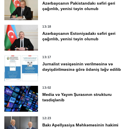
Azərbaycanın Pakistandakı səfiri geri
çağırılıb, yenisi təyin olunub
13:18
Azərbaycanın Estoniyadakı səfiri geri
çağırılıb, yenisi təyin olunub
13:17
Jurnalist vəsiqəsinin verilməsinə və
dəyişdirilməsinə görə ödəniş ləğv edilib
13:02
Media və Yayım Şurasının strukturu
təsdiqlənib
12:23
Bakı Apellyasiya Məhkəməsinin hakimi