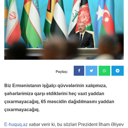
Paylaş:
Biz Ermənistanın işğalçı qüvvələrinin xalqımıza,
şəhərlərimizə qarşı etdiklərini heç vaxt yaddan
çıxarmayacağıq, 65 məscidin dağıdılmasını yaddan
çıxarmayacağıq.
E-huquq.az
xəbər verir ki, bu sözləri Prezident İlham Əliyev