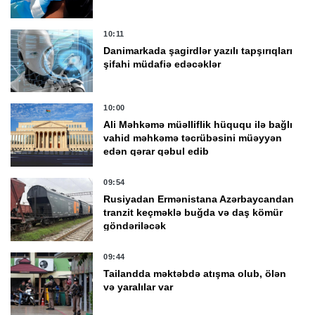
10:11
Danimarkada şagirdlər yazılı tapşırıqları
şifahi müdafiə edəcəklər
10:00
Ali Məhkəmə müəlliflik hüququ ilə bağlı
vahid məhkəmə təcrübəsini müəyyən
edən qərar qəbul edib
09:54
Rusiyadan Ermənistana Azərbaycandan
tranzit keçməklə buğda və daş kömür
göndəriləcək
09:44
Tailandda məktəbdə atışma olub, ölən
və yaralılar var