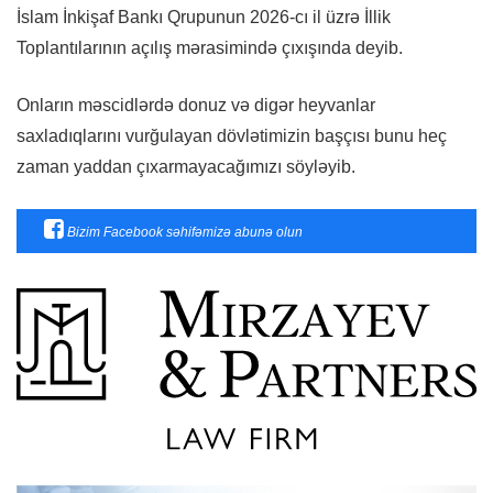
İslam İnkişaf Bankı Qrupunun 2026-cı il üzrə İllik
Toplantılarının açılış mərasimində çıxışında deyib.
Onların məscidlərdə donuz və digər heyvanlar
saxladıqlarını vurğulayan dövlətimizin başçısı bunu heç
zaman yaddan çıxarmayacağımızı söyləyib.
Bizim Facebook səhifəmizə abunə olun