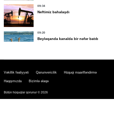
09:34
Neftimiz bahalaşdı
09:20
Beyləqanda kanalda bir nəfər batıb
09:02
Bakıda bu yollarda tıxac var -
SİYAHI
Vəkillik fəaliyyəti
Qanunvericilik
Hüquqi maarifləndirmə
Haqqımızda
Bizimlə əlaqə
00:10
Dəməşqdə partlayış oldu, 2 nəfər öldü,
Bütün hüquqlar qorunur © 2026
13 nəfər yaralandı -
YENİLƏNDİ
6 Avqust 23:55