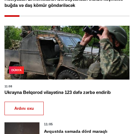
buğda və daş kömür göndəriləcək
DÜNYA
11:08
Ukrayna Belqorod vilayətinə 123 dəfə zərbə endirib
Ardını oxu
11:05
Avqustda səmada dörd maraqlı