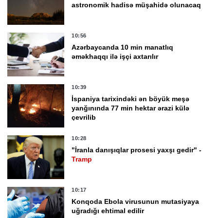
astronomik hadisə müşahidə olunacaq
10:56
Azərbaycanda 10 min manatlıq
əməkhaqqı ilə işçi axtarılır
10:39
İspaniya tarixindəki ən böyük meşə
yanğınında 77 min hektar ərazi külə
çevrilib
10:28
"İranla danışıqlar prosesi yaxşı gedir" -
Tramp
10:17
Konqoda Ebola virusunun mutasiyaya
uğradığı ehtimal edilir