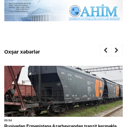
Oxşar xəbərlər
09:54
Rusiyadan Ermənistana Azərbaycandan tranzit keçməklə