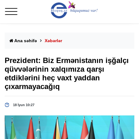
Ana səhifə
Xəbərlər
Prezident: Biz Ermənistanın işğalçı
qüvvələrinin xalqımıza qarşı
etdiklərini heç vaxt yaddan
çıxarmayacağıq
18 İyun 10:27