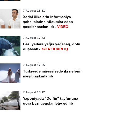
7 Avqust 18:31
Xarici ölkələrin informasiya
şəbəkələrinə hücumlar edən
şəxslər saxlanıldı -
VİDEO
7 Avqust 17:43
Bəzi yerlərə yağış yağacaq, dolu
düşəcək -
XƏBƏRDARLIQ
7 Avqust 17:05
Türkiyədə müəssisədə iki nəfərin
meyiti aşkarlanıb
7 Avqust 16:42
Yaponiyada "Dolfin" tayfununa
görə bəzi uçuşlar ləğv edilib