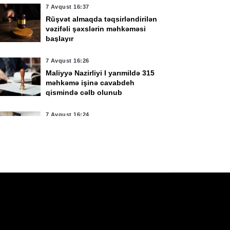
7 Avqust 16:37
vqust 15:38
7 Avqust 14:06
Rüşvət almaqda təqsirləndirilən
rbi qulluqçular üçün
Çimərliyə gedənlərin
vəzifəli şəxslərin məhkəməsi
harət dərəcələri üzrə
nəzərinə!
başlayır
naq imtahanları
çirilir
7 Avqust 16:26
Maliyyə Nazirliyi I yarımildə 315
məhkəmə işinə cavabdeh
qismində cəlb olunub
7 Avqust 16:24
Kamran Əliyev Laçın və
Qubadlıda cinayətkarlığa qarşı
mübarizənin təşkilini müzakirə
edib -
FOTO
7 Avqust 16:24
Həftəsonu güclü külək əsəcək -
XƏBƏRDARLIQ
7 Avqust 16:00