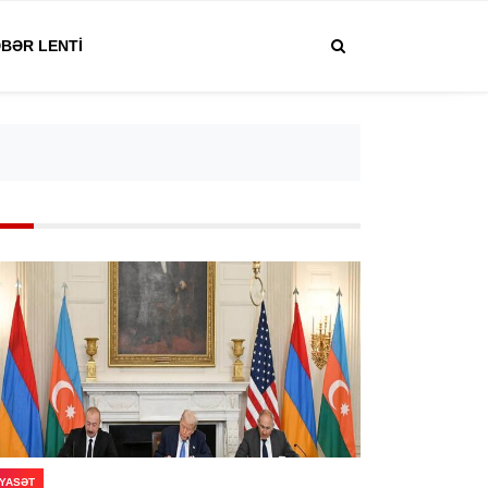
BƏR LENTI
IYASƏT