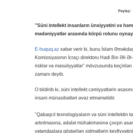
Paylaş:
"Süni intellekt insanların ünsiyyətini və həmr
mədəniyyətlər arasında körpü rolunu oynayan
E-huquq.az
xəbər verir ki, bunu İslam Əməkdaş
Komissiyasının İcraçı direktoru Hadi Bin Əli Əl
risklər və məsuliyyətlər" mövzusunda keçiril
zamanı deyib.
O bildirib ki, süni intellekt cəmiyyətlərin əsası
insani münasibətləri əvəz etməməlidir.
"Qabaqcıl texnologiyaların və süni intellektin t
artırılmasına, ədalət mühakiməsinə çıxışın asan
vətəndaşlara göstərilən xidmətlərin keyfiyyətin