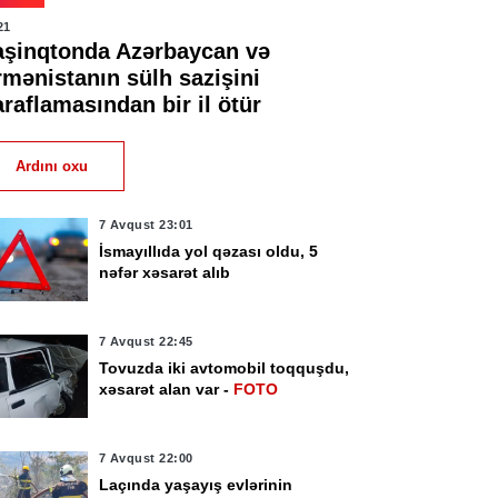
21
aşinqtonda Azərbaycan və
rmənistanın sülh sazişini
raflamasından bir il ötür
Ardını oxu
7 Avqust 23:01
İsmayıllıda yol qəzası oldu, 5
nəfər xəsarət alıb
7 Avqust 22:45
Tovuzda iki avtomobil toqquşdu,
xəsarət alan var -
FOTO
7 Avqust 22:00
Laçında yaşayış evlərinin