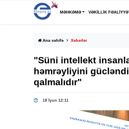
MƏHKƏMƏ
VƏKILLIK FƏALIYYƏ
Ana səhifə
Xəbərlər
"Süni intellekt insanl
həmrəyliyini gücləndi
qalmalıdır"
18 İyun 12:11