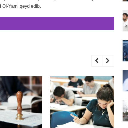
li Əl-Yami qeyd edib.