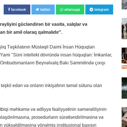
facebook
twitter
whatsapp
telegram
əyliyini gücləndirən bir vasitə, xalqlar və
 bir amil olaraq qalmalıdır".
lıq Təşkilatının Müstəqil Daimi İnsan Hüquqları
-Yami "Süni intellekt dövründə insan hüquqları: İmkanlar,
ən Ombudsmanların Beynəlxalq Bakı Sammitində çıxışı
nı təşkil edən və onların inkişafının təməl sütunu olan
ətbiqi məhkəmə və ədliyyə fəaliyyətinin səmərəliliyinin
laşdırılmasına, prosedurların sürətləndirilməsinə və
in yüksəldilməsinə yönəlmiş institusional baxışın