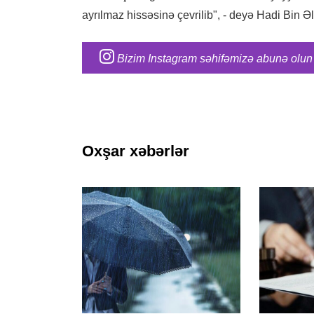
ayrılmaz hissəsinə çevrilib", - deyə Hadi Bin Ə
Bizim Instagram səhifəmizə abunə olun
Oxşar xəbərlər