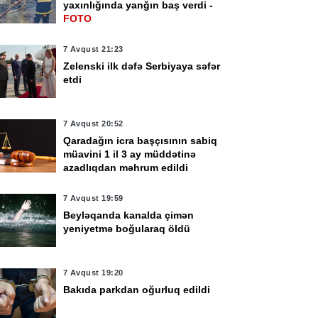
yaxınlığında yanğın baş verdi -
FOTO
7 Avqust 21:23
Zelenski ilk dəfə Serbiyaya səfər
etdi
7 Avqust 20:52
Qaradağın icra başçısının sabiq
müavini 1 il 3 ay müddətinə
azadlıqdan məhrum edildi
7 Avqust 19:59
Beyləqanda kanalda çimən
yeniyetmə boğularaq öldü
7 Avqust 19:20
Bakıda parkdan oğurluq edildi