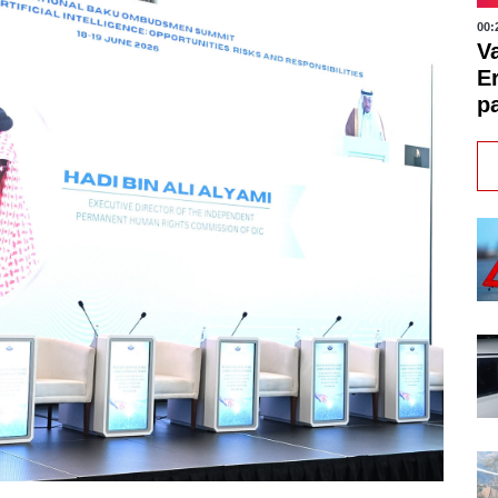
00:
V
E
pa