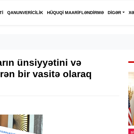
TI
QANUNVERICILIK
HÜQUQI MAARIFLƏNDIRMƏ
DIGƏR
XƏ
arın ünsiyyətini və
rən bir vasitə olaraq
S