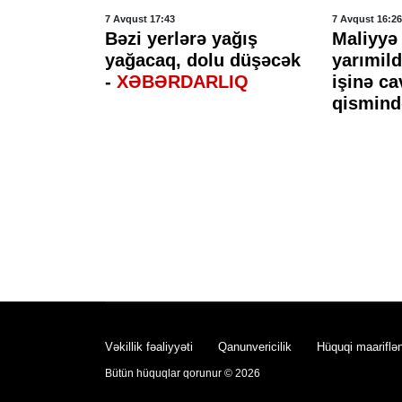
7 Avqust 17:43
7 Avqust 16:26
n
Bəzi yerlərə yağış
Maliyyə 
yağacaq, dolu düşəcək
yarımil
hücumlar
-
XƏBƏRDARLIQ
işinə c
axlanıldı
qismind
Vəkillik fəaliyyəti
Qanunvericilik
Hüquqi maariflə
Bütün hüquqlar qorunur © 2026