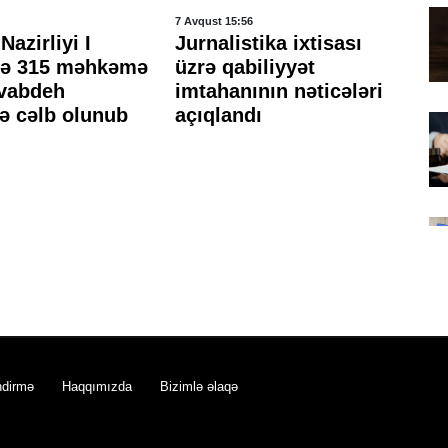
7 Avqust 15:56
7 A
Nazirliyi I
Jurnalistika ixtisası
Hə
də 315 məhkəmə
üzrə qabiliyyət
mə
avabdeh
imtahanının nəticələri
sı
ə cəlb olunub
açıqlandı
ke
ndirmə
Haqqımızda
Bizimlə əlaqə