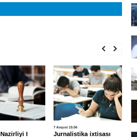
7 Avqust 15:56
7 A
Nazirliyi I
Jurnalistika ixtisası
Hə