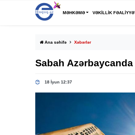
MƏHKƏMƏ
VƏKILLIK FƏALIYYƏ
Ana səhifə
Xəbərlər
Sabah Azərbaycanda 3
18 İyun 12:37