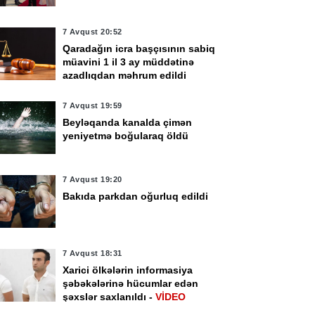
7 Avqust 20:52
Qaradağın icra başçısının sabiq
müavini 1 il 3 ay müddətinə
azadlıqdan məhrum edildi
7 Avqust 19:59
Beyləqanda kanalda çimən
yeniyetmə boğularaq öldü
7 Avqust 19:20
Bakıda parkdan oğurluq edildi
7 Avqust 18:31
Xarici ölkələrin informasiya
şəbəkələrinə hücumlar edən
şəxslər saxlanıldı -
VİDEO