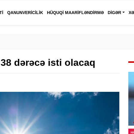
TI
QANUNVERICILIK
HÜQUQI MAARIFLƏNDIRMƏ
DIGƏR
XƏ
8 dərəcə isti olacaq
H