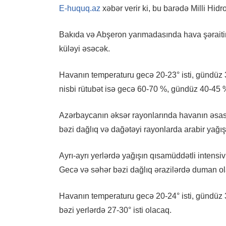
E-huquq.az
xəbər verir ki, bu barədə Milli Hidr
Bakıda və Abşeron yarımadasında hava şəraiti
küləyi əsəcək.
Havanın temperaturu gecə 20-23° isti, gündüz 3
nisbi rütubət isə gecə 60-70 %, gündüz 40-45 
Azərbaycanın əksər rayonlarında havanın əsas
bəzi dağlıq və dağətəyi rayonlarda arabir yağış
Ayrı-ayrı yerlərdə yağışın qısamüddətli intensi
Gecə və səhər bəzi dağlıq ərazilərdə duman ol
Havanın temperaturu gecə 20-24° isti, gündüz 3
bəzi yerlərdə 27-30° isti olacaq.