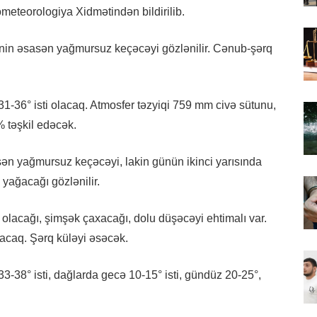
ometeorologiya Xidmətindən bildirilib.
nin əsasən yağmursuz keçəcəyi gözlənilir. Cənub-şərq
1-36° isti olacaq. Atmosfer təzyiqi 759 mm civə sütunu,
% təşkil edəcək.
ən yağmursuz keçəcəyi, lakin günün ikinci yarısında
 yağacağı gözlənilir.
v olacağı, şimşək çaxacağı, dolu düşəcəyi ehtimalı var.
acaq. Şərq küləyi əsəcək.
3-38° isti, dağlarda gecə 10-15° isti, gündüz 20-25°,