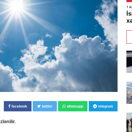
7 A
İs
xə
facebook
twitter
whatsapp
telegram
lənilir.