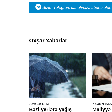
Bizim Telegram kanalımıza abunə olun
Oxşar xəbərlər
7 Avqust 17:43
7 Avqust 16:26
n
Bəzi yerlərə yağış
Maliyyə 