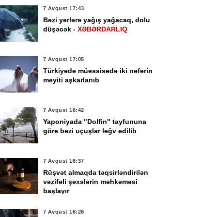
7 Avqust 17:43
Bəzi yerlərə yağış yağacaq, dolu
düşəcək -
XƏBƏRDARLIQ
7 Avqust 17:05
Türkiyədə müəssisədə iki nəfərin
meyiti aşkarlanıb
7 Avqust 16:42
Yaponiyada "Dolfin" tayfununa
görə bəzi uçuşlar ləğv edilib
7 Avqust 16:37
Rüşvət almaqda təqsirləndirilən
vəzifəli şəxslərin məhkəməsi
başlayır
vqust 15:38
7 Avqust 14:06
rbi qulluqçular üçün
Çimərliyə gedənlərin
7 Avqust 16:26