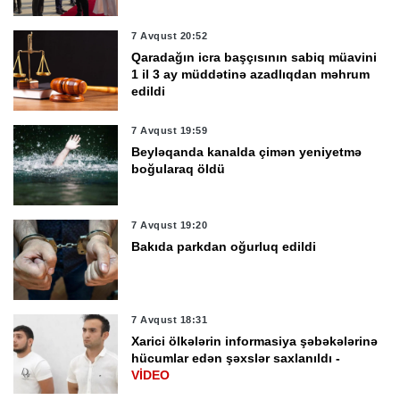
7 Avqust 20:52
Qaradağın icra başçısının sabiq müavini
1 il 3 ay müddətinə azadlıqdan məhrum
edildi
7 Avqust 19:59
Beyləqanda kanalda çimən yeniyetmə
boğularaq öldü
7 Avqust 19:20
Bakıda parkdan oğurluq edildi
7 Avqust 18:31
Xarici ölkələrin informasiya şəbəkələrinə
hücumlar edən şəxslər saxlanıldı -
VİDEO