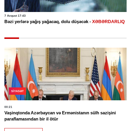
7 Avqust 17:43
Bəzi yerlərə yağış yağacaq, dolu düşəcək -
XƏBƏRDARLIQ
SIYASƏT
00:21
Vaşinqtonda Azərbaycan və Ermənistanın sülh sazişini
paraflamasından bir il ötür