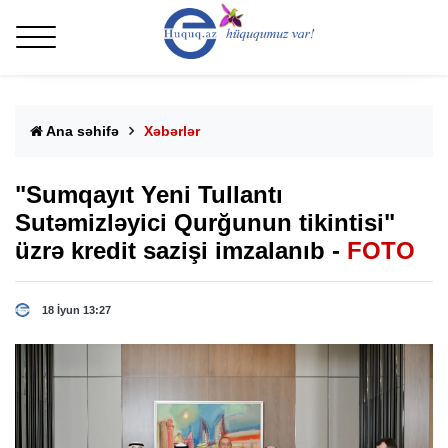
Ana səhifə
Xəbərlər
"Sumqayıt Yeni Tullantı
Sutəmizləyici Qurğunun tikintisi"
üzrə kredit sazişi imzalanıb -
FOTO
18 İyun 13:27