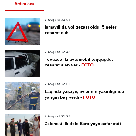
Ardını oxu
7 Avqust 23:01
İsmayıllıda yol qəzası oldu, 5 nəfər
xəsarət alıb
7 Avqust 22:45
Tovuzda iki avtomobil toqquşdu,
xəsarət alan var -
FOTO
7 Avqust 22:00
Laçında yaşayış evlərinin yaxınlığında
yanğın baş verdi -
FOTO
7 Avqust 21:23
Zelenski ilk dəfə Serbiyaya səfər etdi