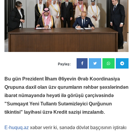
Paylaş:
Bu gün Prezident İlham Əliyevin Ərəb Koordinasiya
Qrupuna daxil olan üzv qurumların rəhbər şəxslərindən
ibarət nümayəndə heyəti ilə görüşü çərçivəsində
"Sumqayıt Yeni Tullantı Sutəmizləyici Qurğunun
tikintisi" layihəsi üzrə Kredit sazişi imzalanıb.
E-huquq.az
xəbər verir ki, sənədə dövlət başçısının iştirakı