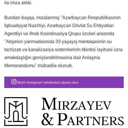
ilə imza atılıb.
Bundan başqa, imzalanmış "Azərbaycan Respublikasının
İqtisadiyyat Nazirliyi, Azərbaycan Dövlət Su Ehtiyatları
Agentliyi və Ərəb Koordinasiya Qrupu üzvləri arasında
"Abşeron yarımadasında 33 yaşayış məntəqəsinin su
təchizatı və kanalizasiya sistemlərinin tikintisi layihəsi üzrə
əməkdaşlığın genişləndirilməsinə dair Anlaşma
Memorandumu" mübadilə olunub.
Bizim Instagram səhifəmizə abunə olun