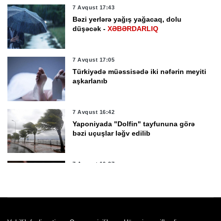
7 Avqust 17:43
Bəzi yerlərə yağış yağacaq, dolu
düşəcək -
XƏBƏRDARLIQ
7 Avqust 17:05
Türkiyədə müəssisədə iki nəfərin meyiti
aşkarlanıb
7 Avqust 16:42
Yaponiyada "Dolfin" tayfununa görə
bəzi uçuşlar ləğv edilib
7 Avqust 16:37
Rüşvət almaqda təqsirləndirilən vəzifəli
şəxslərin məhkəməsi başlayır
7 Avqust 16:26