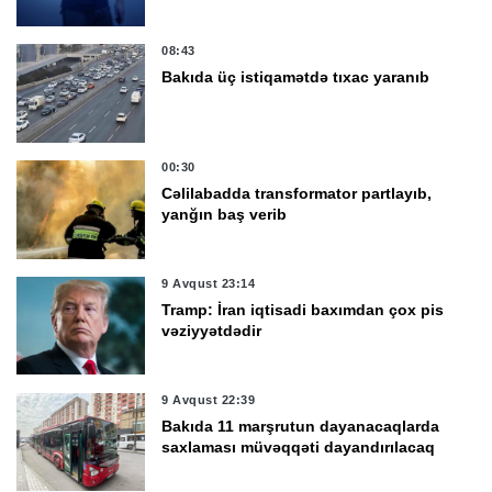
08:43
Bakıda üç istiqamətdə tıxac yaranıb
00:30
Cəlilabadda transformator partlayıb,
yanğın baş verib
9 Avqust 23:14
Tramp: İran iqtisadi baxımdan çox pis
vəziyyətdədir
9 Avqust 22:39
Bakıda 11 marşrutun dayanacaqlarda
saxlaması müvəqqəti dayandırılacaq