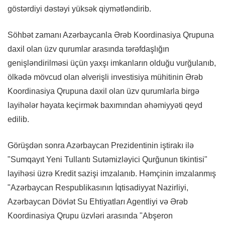
göstərdiyi dəstəyi yüksək qiymətləndirib.
Söhbət zamanı Azərbaycanla Ərəb Koordinasiya Qrupuna
daxil olan üzv qurumlar arasında tərəfdaşlığın
genişləndirilməsi üçün yaxşı imkanların olduğu vurğulanıb,
ölkədə mövcud olan əlverişli investisiya mühitinin Ərəb
Koordinasiya Qrupuna daxil olan üzv qurumlarla birgə
layihələr həyata keçirmək baxımından əhəmiyyəti qeyd
edilib.
Görüşdən sonra Azərbaycan Prezidentinin iştirakı ilə
"Sumqayıt Yeni Tullantı Sutəmizləyici Qurğunun tikintisi"
layihəsi üzrə Kredit sazişi imzalanıb. Həmçinin imzalanmış
"Azərbaycan Respublikasının İqtisadiyyat Nazirliyi,
Azərbaycan Dövlət Su Ehtiyatları Agentliyi və Ərəb
Koordinasiya Qrupu üzvləri arasında "Abşeron