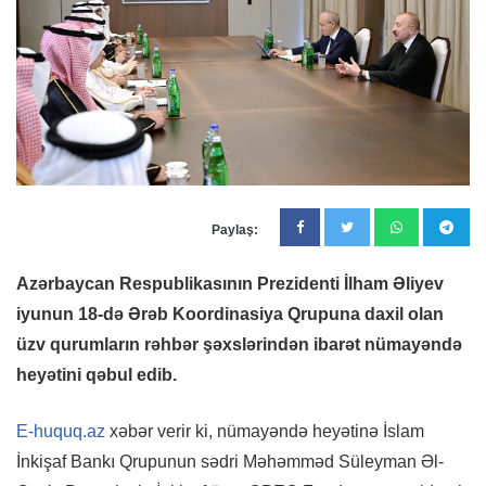
Paylaş:
Azərbaycan Respublikasının Prezidenti İlham Əliyev
iyunun 18-də Ərəb Koordinasiya Qrupuna daxil olan
üzv qurumların rəhbər şəxslərindən ibarət nümayəndə
heyətini qəbul edib.
E-huquq.az
xəbər verir ki, nümayəndə heyətinə İslam
İnkişaf Bankı Qrupunun sədri Məhəmməd Süleyman Əl-