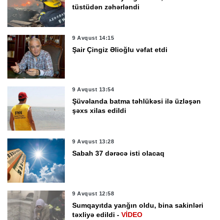
tüstüdən zəhərləndi
9 Avqust 14:15
Şair Çingiz Əlioğlu vəfat etdi
9 Avqust 13:54
Şüvəlanda batma təhlükəsi ilə üzləşən
şəxs xilas edildi
9 Avqust 13:28
Sabah 37 dərəcə isti olacaq
9 Avqust 12:58
Sumqayıtda yanğın oldu, bina sakinləri
təxliyə edildi -
VİDEO