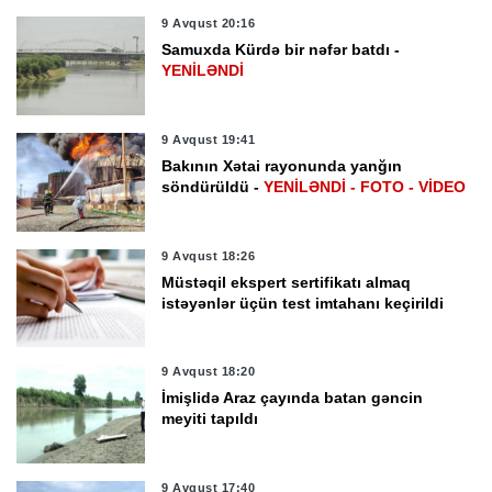
9 Avqust 20:16
Samuxda Kürdə bir nəfər batdı -
YENİLƏNDİ
9 Avqust 19:41
Bakının Xətai rayonunda yanğın
söndürüldü -
YENİLƏNDİ - FOTO - VİDEO
9 Avqust 18:26
Müstəqil ekspert sertifikatı almaq
istəyənlər üçün test imtahanı keçirildi
9 Avqust 18:20
İmişlidə Araz çayında batan gəncin
meyiti tapıldı
9 Avqust 17:40