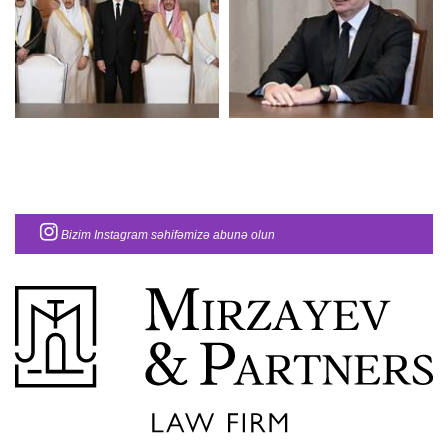
Bizim Instagram səhifəmizə abunə olun