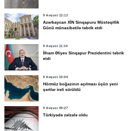
9 Avqust 12:12
Azərbaycan XİN Sinqapuru Müstəqillik
Günü münasibətilə təbrik etdi
9 Avqust 11:34
İlham Əliyev Sinqapur Prezidentini təbrik
etdi
9 Avqust 10:04
Hörmüz boğazının açılması üçün yeni
şərtlər irəli sürüldü
9 Avqust 09:27
Türkiyədə zəlzələ oldu