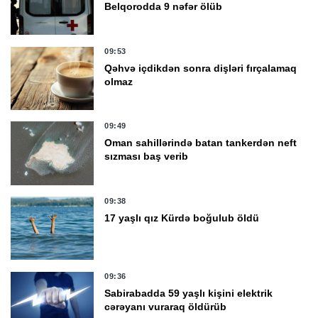
Belqorodda 9 nəfər ölüb
09:53
Qəhvə içdikdən sonra dişləri fırçalamaq
olmaz
09:49
Oman sahillərində batan tankerdən neft
sızması baş verib
09:38
17 yaşlı qız Kürdə boğulub öldü
09:36
Sabirabadda 59 yaşlı kişini elektrik
cərəyanı vuraraq öldürüb