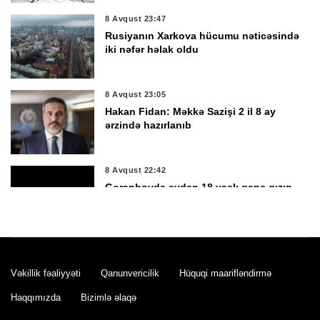
8 Avqust 23:47
Rusiyanın Xarkova hücumu nəticəsində
iki nəfər həlak oldu
8 Avqust 23:05
Hakan Fidan: Məkkə Sazişi 2 il 8 ay
ərzində hazırlanıb
8 Avqust 22:42
Goranboyda evdən 18 yaşlı gənc qızın
meyiti tapıldı
8 Avqust 22:04
Türkiyə inventarındakı ağır silahları
Vəkillik fəaliyyəti
Qanunvericilik
Hüquqi maarifləndirmə
Ukraynaya göndərməyə hazırlaşır
Haqqımızda
Bizimlə əlaqə