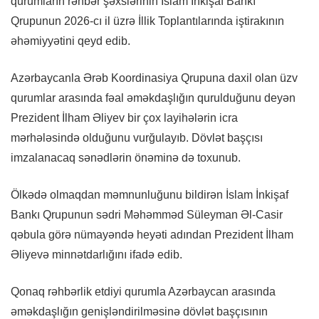
qurumların rəhbər şəxslərinin İslam İnkişaf Bankı
Qrupunun 2026-cı il üzrə İllik Toplantılarında iştirakının
əhəmiyyətini qeyd edib.
Azərbaycanla Ərəb Koordinasiya Qrupuna daxil olan üzv
qurumlar arasında fəal əməkdaşlığın qurulduğunu deyən
Prezident İlham Əliyev bir çox layihələrin icra
mərhələsində olduğunu vurğulayıb. Dövlət başçısı
imzalanacaq sənədlərin önəminə də toxunub.
Ölkədə olmaqdan məmnunluğunu bildirən İslam İnkişaf
Bankı Qrupunun sədri Məhəmməd Süleyman Əl-Casir
qəbula görə nümayəndə heyəti adından Prezident İlham
Əliyevə minnətdarlığını ifadə edib.
Qonaq rəhbərlik etdiyi qurumla Azərbaycan arasında
əməkdaşlığın genişləndirilməsinə dövlət başçısının