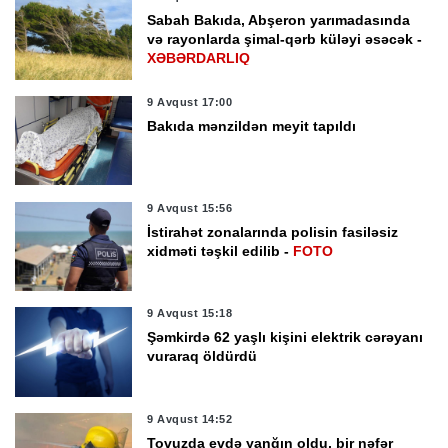
Sabah Bakıda, Abşeron yarımadasında
və rayonlarda şimal-qərb küləyi əsəcək -
XƏBƏRDARLIQ
9 Avqust 17:00
Bakıda mənzildən meyit tapıldı
9 Avqust 15:56
İstirahət zonalarında polisin fasiləsiz
xidməti təşkil edilib -
FOTO
9 Avqust 15:18
Şəmkirdə 62 yaşlı kişini elektrik cərəyanı
vuraraq öldürdü
9 Avqust 14:52
Tovuzda evdə yanğın oldu, bir nəfər