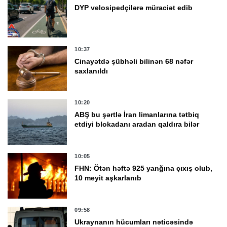
DYP velosipedçilərə müraciət edib
10:37
Cinayətdə şübhəli bilinən 68 nəfər
saxlanıldı
10:20
ABŞ bu şərtlə İran limanlarına tətbiq
etdiyi blokadanı aradan qaldıra bilər
10:05
FHN: Ötən həftə 925 yanğına çıxış olub,
10 meyit aşkarlanıb
09:58
Ukraynanın hücumları nəticəsində