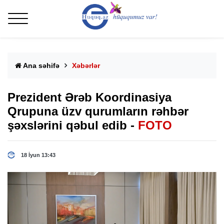
Ana səhifə
Xəbərlər
Prezident Ərəb Koordinasiya
Qrupuna üzv qurumların rəhbər
şəxslərini qəbul edib -
FOTO
18 İyun 13:43