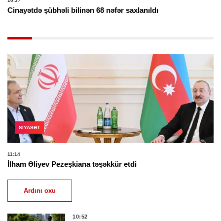
10:37
Cinayətdə şübhəli bilinən 68 nəfər saxlanıldı
SIYASƏT
11:14
İlham Əliyev Pezeşkiana təşəkkür etdi
Ardını oxu
10:52