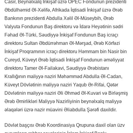
Casir, Beynəlxalq İnkişaf üzrə OPEC Fondunun prezidenti
Əbdülhəmid Əl-Xəlifə, Afrikada İqtisadi İnkişaf üzrə Ərəb
Bankının prezidenti Abdulla Xəlil Əl-Müseybih, Ərəb
Valyuta Fondunun Baş direktoru və İdarə Heyətinin sədri
Fəhad Əl-Türki, Səudiyyə İnkişaf Fondunun Baş icraçı
direktoru Sultan Əbdürrəhman Əl-Mərşad, Ərəb Körfəzi
İnkişaf Proqramının icraçı direktoru Həmmam bin Nasir bin
Cureyd, Küveyt Ərəb İqtisadi İnkişaf Fondunun əməliyyat
direktoru Tamer Əl-Failakavi, Səudiyyə Ərəbistanı
Krallığının maliyyə naziri Məhəmməd Abdulla Əl-Cadan,
Küveyt Dövlətinin maliyyə naziri Yaqub Ər-Rifai, Qətər
Dövlətinin maliyyə naziri Əli Əhməd Əl-Kuvari və Birləşmiş
Ərəb Əmirlikləri Maliyyə Nazirliyinin beynəlxalq maliyyə
əlaqələri üzrə nazir müavini Əliabdulla Şərəfi daxildir.
Dövlət başçısı Ərəb Koordinasiya Qrupuna daxil olan üzv