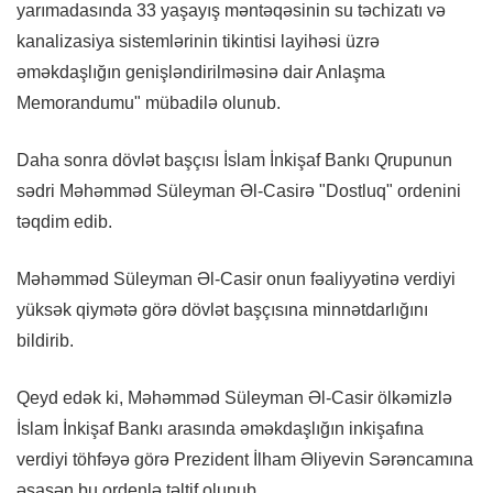
yarımadasında 33 yaşayış məntəqəsinin su təchizatı və
kanalizasiya sistemlərinin tikintisi layihəsi üzrə
əməkdaşlığın genişləndirilməsinə dair Anlaşma
Memorandumu" mübadilə olunub.
Daha sonra dövlət başçısı İslam İnkişaf Bankı Qrupunun
sədri Məhəmməd Süleyman Əl-Casirə "Dostluq" ordenini
təqdim edib.
Məhəmməd Süleyman Əl-Casir onun fəaliyyətinə verdiyi
yüksək qiymətə görə dövlət başçısına minnətdarlığını
bildirib.
Qeyd edək ki, Məhəmməd Süleyman Əl-Casir ölkəmizlə
İslam İnkişaf Bankı arasında əməkdaşlığın inkişafına
verdiyi töhfəyə görə Prezident İlham Əliyevin Sərəncamına
əsasən bu ordenlə təltif olunub.