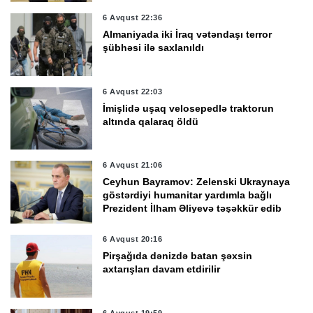
6 Avqust 22:36
Almaniyada iki İraq vətəndaşı terror
şübhəsi ilə saxlanıldı
6 Avqust 22:03
İmişlidə uşaq velosepedlə traktorun
altında qalaraq öldü
6 Avqust 21:06
Ceyhun Bayramov: Zelenski Ukraynaya
göstərdiyi humanitar yardımla bağlı
Prezident İlham Əliyevə təşəkkür edib
6 Avqust 20:16
Pirşağıda dənizdə batan şəxsin
axtarışları davam etdirilir
6 Avqust 19:59