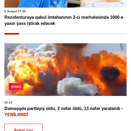
6 Avqust 17:35
Rezidenturaya qəbul imtahanının 2-ci mərhələsində 1000-ə
yaxın şəxs iştirak edəcək
DÜNYA
00:10
Dəməşqdə partlayış oldu, 2 nəfər öldü, 13 nəfər yaralandı -
YENİLƏNDİ
Ardını oxu