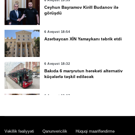
Ceyhun Bayramov Kirill Budanov ilə
görüşdü
6 Avqust 18:54
Azərbaycan XİN Yamaykanı təbrik etdi
6 Avqust 18:32
Bakıda 6 marşrutun hərəkəti alternativ
küçələrlə təşkil ediləcək
6 Avqust 18:07
Tiktoker Aybəniz Xəlilovaya 10 il 3 ay
həbs cəzası verildi
6 Avqust 17:55
Vəkillik fəaliyyəti
Qanunvericilik
Hüquqi maarifləndirmə
MİQ üzrə faktiki yaşayış rayonuna