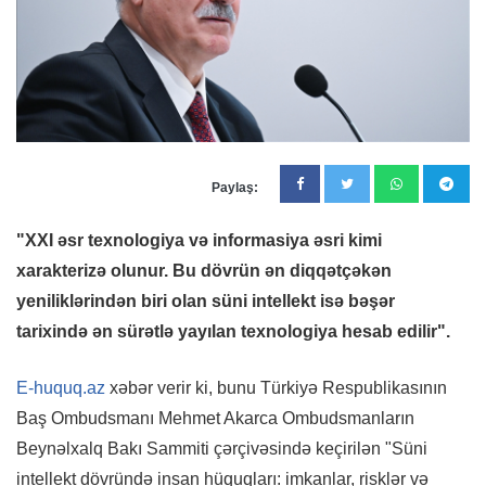
Paylaş:
"XXI əsr texnologiya və informasiya əsri kimi
xarakterizə olunur. Bu dövrün ən diqqətçəkən
yeniliklərindən biri olan süni intellekt isə bəşər
tarixində ən sürətlə yayılan texnologiya hesab edilir".
E-huquq.az
xəbər verir ki, bunu Türkiyə Respublikasının
Baş Ombudsmanı Mehmet Akarca Ombudsmanların
Beynəlxalq Bakı Sammiti çərçivəsində keçirilən "Süni
intellekt dövründə insan hüquqları: imkanlar, risklər və