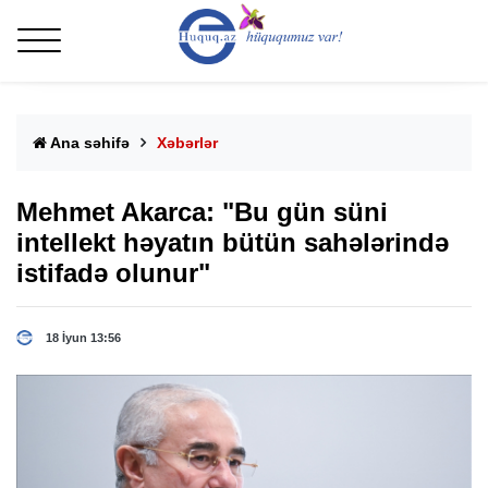
Ana səhifə
Xəbərlər
Mehmet Akarca: "Bu gün süni
intellekt həyatın bütün sahələrində
istifadə olunur"
18 İyun 13:56