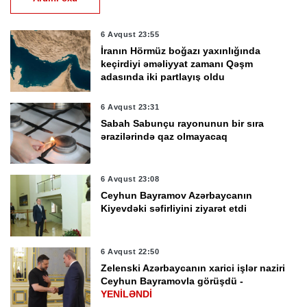
6 Avqust 23:55
İranın Hörmüz boğazı yaxınlığında
keçirdiyi əməliyyat zamanı Qəşm
adasında iki partlayış oldu
6 Avqust 23:31
Sabah Sabunçu rayonunun bir sıra
ərazilərində qaz olmayacaq
6 Avqust 23:08
Ceyhun Bayramov Azərbaycanın
Kiyevdəki səfirliyini ziyarət etdi
6 Avqust 22:50
Zelenski Azərbaycanın xarici işlər naziri
Ceyhun Bayramovla görüşdü -
YENİLƏNDİ