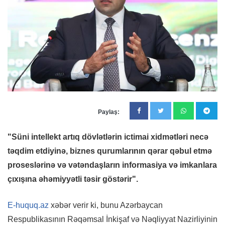
Paylaş:
"Süni intellekt artıq dövlətlərin ictimai xidmətləri necə
təqdim etdiyinə, biznes qurumlarının qərar qəbul etmə
proseslərinə və vətəndaşların informasiya və imkanlara
çıxışına əhəmiyyətli təsir göstərir".
E-huquq.az
xəbər verir ki, bunu Azərbaycan
Respublikasının Rəqəmsal İnkişaf və Nəqliyyat Nazirliyinin