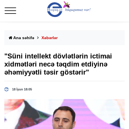
Ana səhifə
Xəbərlər
"Süni intellekt dövlətlərin ictimai
xidmətləri necə təqdim etdiyinə
əhəmiyyətli təsir göstərir"
18 İyun 18:05