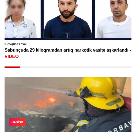
8 Avqust 17:42
Sabunçuda 29 kiloqramdan artıq narkotik vasitə aşkarlandı -
VİDEO
HADISƏ