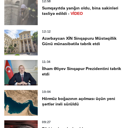
12:58
Sumqayıtda yanğın oldu, bina sakinləri
təxliyə edildi -
VİDEO
12:12
Azərbaycan XİN Sinqapuru Müstəqillik
Günü münasibətilə təbrik etdi
11:34
İlham Əliyev Sinqapur Prezidentini təbrik
etdi
10:04
Hörmüz boğazının açılması üçün yeni
şərtlər irəli sürüldü
09:27