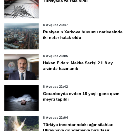
Türkiyədə zəlzələ oldu
8 Avqust 23:47
Rusiyanın Xarkova hücumu nəticəsində
iki nəfər həlak oldu
8 Avqust 23:05
Hakan Fidan: Məkkə Sazişi 2 il 8 ay
ərzində hazırlanıb
8 Avqust 22:42
Goranboyda evdən 18 yaşlı gənc qızın
meyiti tapıldı
8 Avqust 22:04
Türkiyə inventarındakı ağır silahları
Ukraynaya göndərməyə hazırlaşır