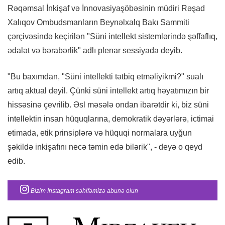
Rəqəmsal İnkişaf və İnnovasiyaşöbəsinin müdiri Rəşad
Xalıqov Ombudsmanların Beynəlxalq Bakı Sammiti
çərçivəsində keçirilən "Süni intellekt sistemlərində şəffaflıq,
ədalət və bərabərlik" adlı plenar sessiyada deyib.
"Bu baxımdan, "Süni intellekti tətbiq etməliyikmi?" sualı
artıq aktual deyil. Çünki süni intellekt artıq həyatımızın bir
hissəsinə çevrilib. Əsl məsələ ondan ibarətdir ki, biz süni
intellektin insan hüquqlarına, demokratik dəyərlərə, ictimai
etimada, etik prinsiplərə və hüquqi normalara uyğun
şəkildə inkişafını necə təmin edə bilərik", - deyə o qeyd
edib.
Bizim Instagram səhifəmizə abunə olun