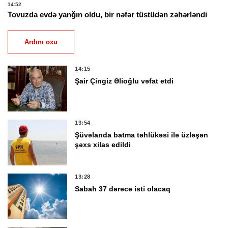
14:52
Tovuzda evdə yanğın oldu, bir nəfər tüstüdən zəhərləndi
Ardını oxu
14:15
Şair Çingiz Əlioğlu vəfat etdi
13:54
Şüvəlanda batma təhlükəsi ilə üzləşən
şəxs xilas edildi
13:28
Sabah 37 dərəcə isti olacaq