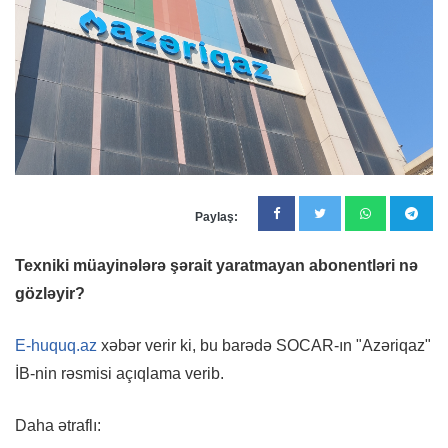
Paylaş:
Texniki müayinələrə şərait yaratmayan abonentləri nə
gözləyir?
E-huquq.az
xəbər verir ki, bu barədə SOCAR-ın "Azəriqaz"
İB-nin rəsmisi açıqlama verib.
Daha ətraflı: