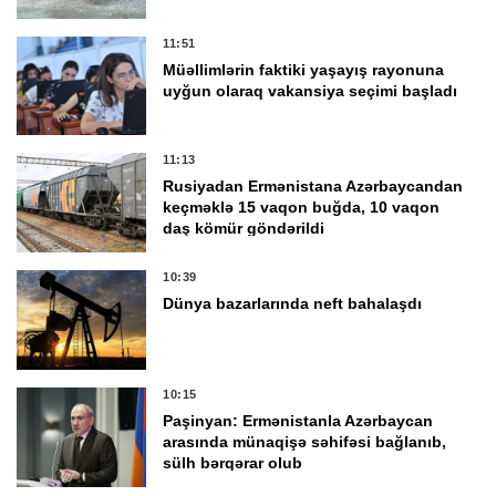
11:51
Müəllimlərin faktiki yaşayış rayonuna
uyğun olaraq vakansiya seçimi başladı
11:13
Rusiyadan Ermənistana Azərbaycandan
keçməklə 15 vaqon buğda, 10 vaqon
daş kömür göndərildi
10:39
Dünya bazarlarında neft bahalaşdı
10:15
Paşinyan: Ermənistanla Azərbaycan
arasında münaqişə səhifəsi bağlanıb,
sülh bərqərar olub