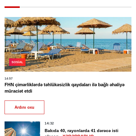
SOSIAL
14:57
FHN çimərliklərdə təhlükəsizlik qaydaları ilə bağlı əhaliyə
müraciət etdi
Ardını oxu
14:32
Bakıda 40, rayonlarda 41 dərəcə isti