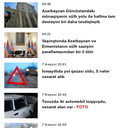
09:48
Azərbaycan Gürcüstandakı
münaqişənin sülh yolu ilə həllinə tam
dəstəyini bir daha təsdiqləyib
00:21
Vaşinqtonda Azərbaycan və
Ermənistanın sülh sazişini
paraflamasından bir il ötür
7 Avqust 23:01
İsmayıllıda yol qəzası oldu, 5 nəfər
xəsarət alıb
7 Avqust 22:45
Tovuzda iki avtomobil toqquşdu,
xəsarət alan var -
FOTO
7 Avqust 22:00