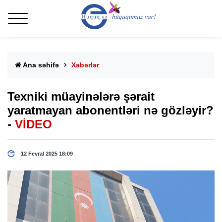
Ana səhifə
Xəbərlər
Texniki müayinələrə şərait
yaratmayan abonentləri nə gözləyir?
-
VİDEO
12 Fevral 2025 18:09