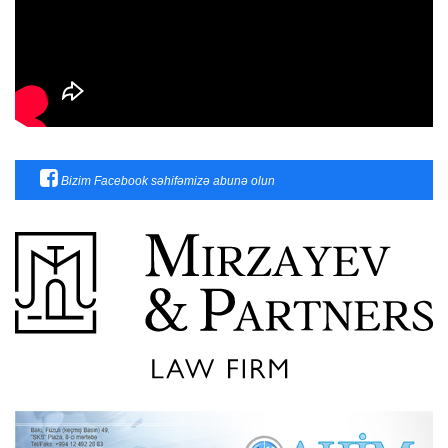
Bizim Facebook səhifəmizə abunə olun