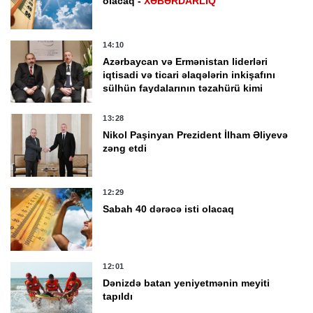
olacaq -
XƏBƏRDARLIQ
14:10
Azərbaycan və Ermənistan liderləri
iqtisadi və ticari əlaqələrin inkişafını
sülhün faydalarının təzahürü kimi
qiymətləndirib
13:28
Nikol Paşinyan Prezident İlham Əliyevə
zəng etdi
12:29
Sabah 40 dərəcə isti olacaq
12:01
Dənizdə batan yeniyetmənin meyiti
tapıldı